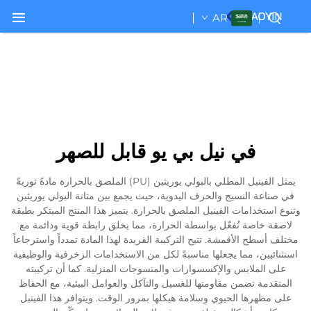
AR
في نيل بي يو قابل للصهر
يمثل الفينيل المطلي بالبولي يوريثين (PU) الملصق بالحرارة مادةً ثوريةً
في صناعة النسيج والحرف اليدوية، حيث يجمع بين متانة البولي يوريثين
وتنوع استخدامات الفينيل الملصق بالحرارة. يتميز هذا المنتج المبتكر بطبقة
لاصقة خاصة تُفعّل بواسطة الحرارة، مما يخلق رابطة قوية ودائمة مع
مختلف أسطح الأقمشة. تتيح التركيبة الفريدة لهذا المادة تمدداً واسترجاعاً
استثنائيين، مما يجعلها مناسبةً لكل من الاستخدامات الزخرفية والوظيفية
على الملابس والإكسسوارات والمنسوجات المنزلية. كما أن تركيبته
المتقدمة تضمن مقاومتها للغسيل والتآكل والعوامل البيئية، مع الحفاظ
على مظهرها الحيوي وسلامة هيكلها بمرور الوقت. ويتوافر هذا الفينيل