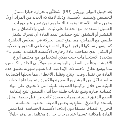
يُعد فينيل البولي يوريثين (PU) المُطبَّق بالحرارة خيارًا ممتازًا
لتخصيص وتصميم الأقمشة، وذلك لامتلاكه العديد من المزايا. أولاً،
يضمن متانته الاستثنائية بقاء التصاميم دون تغيير عبر دورات
الغسيل المتعددة، مع الحفاظ على ثبات اللون والالتصاق ومنع
التقشير أو التشقق. تتيح خصائص تمدد المادة أن تتحرك بشكل
طبيعي مع القماش، مما يمنع تقييد الحركة في الملابس الجاهزة.
كما يسهم سمكها الرقيق في الراحة، حيث تلغي الشعور بالصلابة
أو التكتل الذي يصاحب عادةً زخارف الأقمشة التقليدية. تتسم PU
بمتعددة الاستخدامات حيث يمكن استخدامها مع مختلف أنواع
الأقمشة، بدءاً من القطن والبوليستر ووصولاً إلى الجلد والكانفس،
مما يوسع نطاق الاحتمالات الإبداعية. كما تسهم سهولة تطبيق هذه
المادة في تقليل وقت الإنتاج وتقليل الأخطاء، مما يجعلها اقتصادية
مناسبة لكل من المشاريع الصغيرة والكبيرة. يتم مراعاة الجوانب
البيئية من خلال تركيبتها الصديقة للبيئة التي لا تحتوي على مواد
كيميائية ضارة وتنتج نفايات قليلة جداً أثناء التطبيق. تتيح إمكانية
القطع الدقيق تنفيذ تصميمات معقدة كانت من قبل صعبة المنال
باستخدام الطرق التقليدية. يضمن الطبقة الخلفية الحساسة
للحرارة التصاقاً متسقاً دون إتلاف الأقمشة الحساسة. كما تتميز
المادة بإمكانية غسلها عند درجات حرارة مختلفة، ما يوفر حلولاً