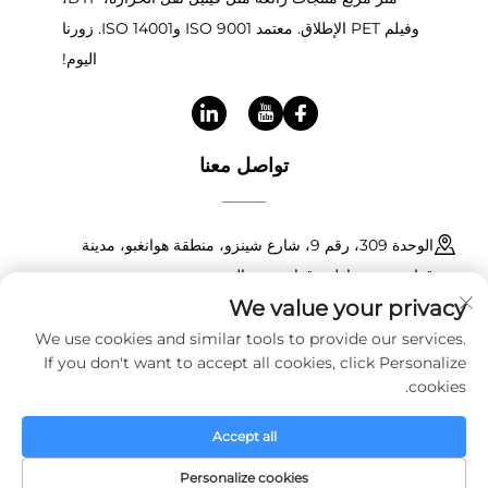
وفيلم PET الإطلاق. معتمد ISO 9001 وISO 14001. زورنا
اليوم!
تواصل معنا
الوحدة 309، رقم 9، شارع شينزو، منطقة هوانغبو، مدينة
قوانغتشو، مقاطعة قوانغدونغ، الصين
We value your privacy
+86 18150601728
We use cookies and similar tools to provide our services.
If you don't want to accept all cookies, click Personalize
[email protected]
cookies.
Accept all
حقوق النسخ © 2025 شركة قوانغتشو هاويين للتقنيات المواد الجديدة
المحدودة. جميع الحقوق محفوظة.
سياسة الخصوصية
Personalize cookies