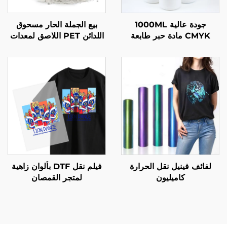
جودة عالية 1000ML
بيع الجملة الحار مسحوق
CMYK مادة حبر طابعة
اللدائن PET اللاصق لمعدات
DTF لنقل النسيجpatible
نقل الحرارة بالطباعة على
مع رؤوس الطابعات Epson
الملابس
I3200 I1600 Xp600 1390
4720 Tx800
لفائف فينيل نقل الحرارة
فيلم نقل DTF بألوان زاهية
كاميليون
لمتجر القمصان