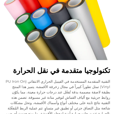
تكنولوجيا متقدمة في نقل الحرارة
التقنية المتقدمة المستخدمة في الفينيل الحراري الانتقائي (PU Iron On
Vinyl) تمثل تطوراً كبيراً في مجال زخرفة الأقمشة. يتميز هذا المنتج
بطبقة لاصقة مصممة بدقة تُفعّل عند درجات حرارة معينة، مما يكوّن
روابط جزيئية مع ألياف القماش لتوفير متانة غير مسبوقة. تضمن هذه
التقنية نتائج ثابتة على مختلف أنواع وأسماك الأقمشة، وتحل مشكلات
شائعة مثل التصاق جزئي أو تطبيق غير متساوٍ. تتم عملية الربط المُفعَّلة
بالحرارة عند درجات حرارة آمنة لمعظم الأقمشة، ما يمنع حدوث أي ضرر