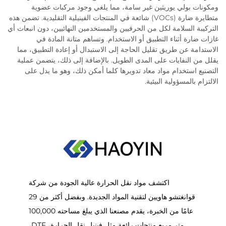
ومكونات بولي يوريثين غير سامة، مما يلغي وجود مركبات عضوية
متطايرة ضارة (VOCs) شائعة في المنتجات الفينيلية التقليدية. تضمن هذه
التركيبة السلامة لكل من الحرفيين والمستخدمين النهائيين، دون انبعاث أي
غازات ضارة أثناء التطبيق أو الاستخدام. وتساهم متانة المادة في
الاستدامة عن طريق تقليل الحاجة إلى الاستبدال أو إعادة التطبيق، مما
يقلل من النفايات على المدى الطويل. بالإضافة إلى ذلك، يتضمن عملية
التصنيع استخدام مواد معاد تدويرها كلما أمكن ذلك، وهو ما يدل على
الالتزام بالمسؤولية البيئية.
اكتشف مواد نقل الحرارة عالية الجودة من شركة
قوانغتشو هاويين لتقنية المواد الجديدة. وبفضل أكثر من 29
عامًا من الخبرة، يقدم مصنعنا الذي يبلغ مساحته 100,000
متر مربع منتجات رائعة مثل فينيل نقل الحرارة، DTF،