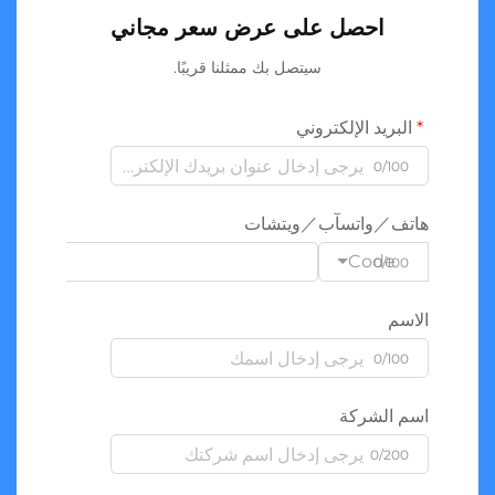
احصل على عرض سعر مجاني
سيتصل بك ممثلنا قريبًا.
البريد الإلكتروني
0/100
هاتف／واتسآب／ويتشات
Code
0/100
الاسم
0/100
اسم الشركة
0/200