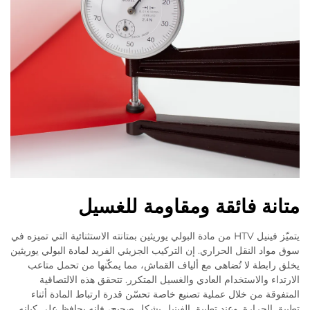
متانة فائقة ومقاومة للغسيل
يتميّز فينيل HTV من مادة البولي يوريثين بمتانته الاستثنائية التي تميزه في
سوق مواد النقل الحراري. إن التركيب الجزيئي الفريد لمادة البولي يوريثين
يخلق رابطة لا تُضاهى مع ألياف القماش، مما يمكّنها من تحمل متاعب
الارتداء والاستخدام العادي والغسيل المتكرر. تتحقق هذه الالتصاقية
المتفوقة من خلال عملية تصنيع خاصة تحسّن قدرة ارتباط المادة أثناء
تطبيق الحرارة. وعند تطبيق الفينيل بشكل صحيح، فإنه يحافظ على كيانه