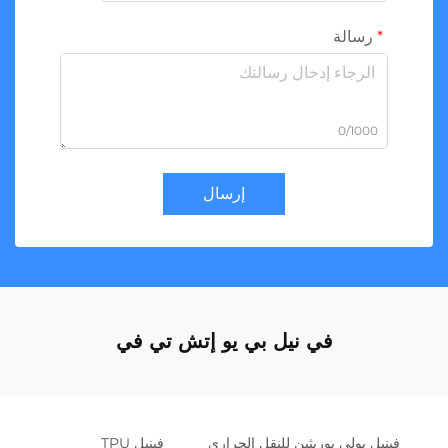
رسالة
0/1000
إرسال
في نيل بي يو إتش تي في
فينيل بولي يوريثين للنقل الحراري
فينيل TPU