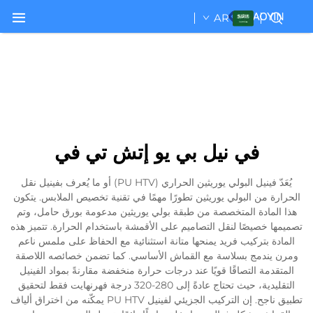
AR
في نيل بي يو إتش تي في
يُعَدّ فينيل البولي يوريثين الحراري (PU HTV) أو ما يُعرف بفينيل نقل
الحرارة من البولي يوريثين تطورًا مهمًا في تقنية تخصيص الملابس. يتكون
هذا المادة المتخصصة من طبقة بولي يوريثين مدعومة بورق حامل، وتم
تصميمها خصيصًا لنقل التصاميم على الأقمشة باستخدام الحرارة. تتميز هذه
المادة بتركيب فريد يمنحها متانة استثنائية مع الحفاظ على ملمس ناعم
ومرن يندمج بسلاسة مع القماش الأساسي. كما تضمن خصائصه اللاصقة
المتقدمة التصاقًا قويًا عند درجات حرارة منخفضة مقارنةً بمواد الفينيل
التقليدية، حيث تحتاج عادةً إلى 280-320 درجة فهرنهايت فقط لتحقيق
تطبيق ناجح. إن التركيب الجزيئي لفينيل PU HTV يمكّنه من اختراق ألياف