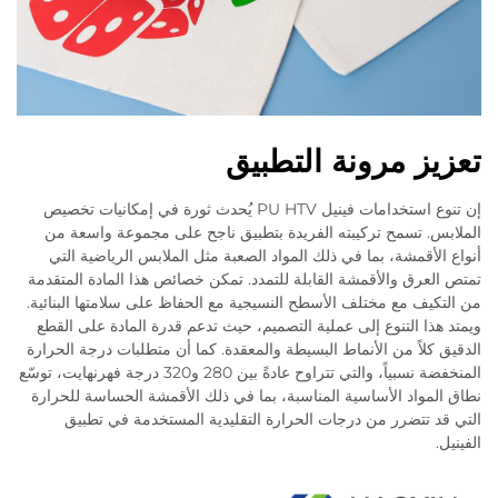
تعزيز مرونة التطبيق
إن تنوع استخدامات فينيل PU HTV يُحدث ثورة في إمكانيات تخصيص
الملابس. تسمح تركيبته الفريدة بتطبيق ناجح على مجموعة واسعة من
أنواع الأقمشة، بما في ذلك المواد الصعبة مثل الملابس الرياضية التي
تمتص العرق والأقمشة القابلة للتمدد. تمكن خصائص هذا المادة المتقدمة
من التكيف مع مختلف الأسطح النسيجية مع الحفاظ على سلامتها البنائية.
ويمتد هذا التنوع إلى عملية التصميم، حيث تدعم قدرة المادة على القطع
الدقيق كلاً من الأنماط البسيطة والمعقدة. كما أن متطلبات درجة الحرارة
المنخفضة نسبياً، والتي تتراوح عادةً بين 280 و320 درجة فهرنهايت، توسّع
نطاق المواد الأساسية المناسبة، بما في ذلك الأقمشة الحساسة للحرارة
التي قد تتضرر من درجات الحرارة التقليدية المستخدمة في تطبيق
الفينيل.