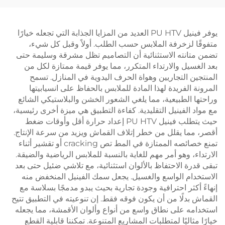
يوفر فينيل PU HTV العديد من المزايا الجذابة التي تجعله خيارًا
متفوقًا لزخرفة الملابس حسب الطلب. أولاً وقبل كل شيء،
تضمن متانته الاستثنائية أن التصاميم تظل مشرقة وسليمة حتى
بعد الغسيل والارتداء المتكرر، مما يوفر قيمة ممتازة لكل من
المنتجين التجاريين وهواة الحرف اليدوية في المنازل. تسمح
المرونة الفريدة لهذا المادة للملابس بالحفاظ على انسيابيتها
وراحتها الطبيعية، مما يلغي الشعور الخشن والبلاستيكي الشائع
مع مواد الفينيل التقليدية. كفاءة التطبيق هي ميزة أخرى رئيسية،
حيث يتطلب فينيل PU HTV إعداد حرارة أقل وأوقات ضغط
أقصر، مما يقلل من خطر إتلاف القماش ويزيد من سرعة الإنتاج.
تمنع خصائصه الممتازة في المط تص cracking أو تقشير أثناء
الارتداء، وهو أمر مهم للغاية بالنسبة للملابس الرياضية والضيقة.
تبقى قدرة الاحتفاظ بالألوان استثنائية، مع تلاشي ضئيل حتى بعد
الاستخدام الواسع والغسيل. يجعل سمك الفينيل المنخفض منه
إنهاءً أكثر احترافية وجودة تجارية بحيث يبدو مدمجًا بسلاسة مع
القماش بدلًا من أن يكون فوقه فقط. إن تنوعيته في التطبيق تتيح
استخدامه على نطاق واسع من أنواع وألوان الأقمشة، مما يجعله
خيارًا مثاليًا لمتطلبات المشاريع المتنوعة. تمكننا قابلية القطع