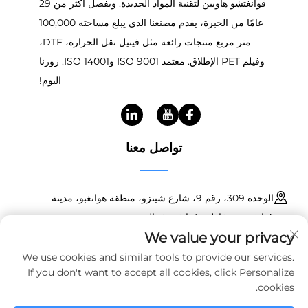
قوانغتشو هاويين لتقنية المواد الجديدة. وبفضل أكثر من 29
عامًا من الخبرة، يقدم مصنعنا الذي يبلغ مساحته 100,000
متر مربع منتجات رائعة مثل فينيل نقل الحرارة، DTF،
وفيلم PET الإطلاق. معتمد ISO 9001 وISO 14001. زورنا
اليوم!
تواصل معنا
الوحدة 309، رقم 9، شارع شينزو، منطقة هوانغبو، مدينة
قوانغتشو، مقاطعة قوانغدونغ، الصين
We value your privacy
+86 18150601728
We use cookies and similar tools to provide our services.
If you don't want to accept all cookies, click Personalize
[email protected]
cookies.