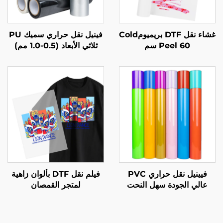
غشاء نقل DTF بريميومCold
فينيل نقل حراري سميك PU
Peel 60 سم
ثلاثي الأبعاد (0.5-1.0 مم)
لتصميم شعار الملابس
فيينيل نقل حراري PVC
فيلم نقل DTF بألوان زاهية
عالي الجودة سهل النحت
لمتجر القمصان
والنقل