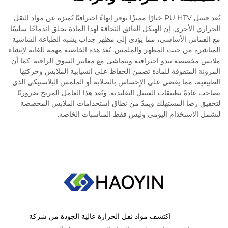
يُعد فينيل PU HTV خيارًا مميزًا يوفر إنهاءً احترافيًا يُميزه عن مواد النقل
الحراري الأخرى. إن الهيكل الفائق النحافة لهذا المادة يخلق اندماجًا سلسًا
مع القماش الأساسي، مما يؤدي إلى مظهر جذاب يشبه الطباعة الشاشية
المباشرة من حيث المظهر والملمس. تُعد هذه الخاصية مهمة للغاية لإنشاء
ملابس مخصصة تبدو احترافية وتتماشى مع معايير السوق الراقية. كما أن
المرونة المتفوقة للمادة تضمن الحفاظ على انسيابية الملابس وحركتها
الطبيعية، مما يقضي على الإحساس بالصلابة أو الملمس البلاستيكي الذي
يصاحب عادةً تطبيقات الفينيل التقليدية. ويُعد هذا العامل المريح ضروريًا
لتحقيق رضا المستهلك ويمدّ من نطاق استخدامات الملابس المخصصة
لتشمل الاستخدام اليومي وليس فقط المناسبات الخاصة.
اكتشف مواد نقل الحرارة عالية الجودة من شركة