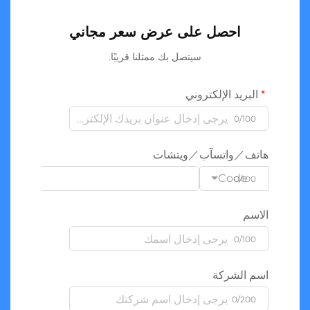
احصل على عرض سعر مجاني
سيتصل بك ممثلنا قريبًا.
البريد الإلكتروني
0/100
هاتف／واتسآب／ويتشات
Code
0/100
الاسم
0/100
اسم الشركة
0/200