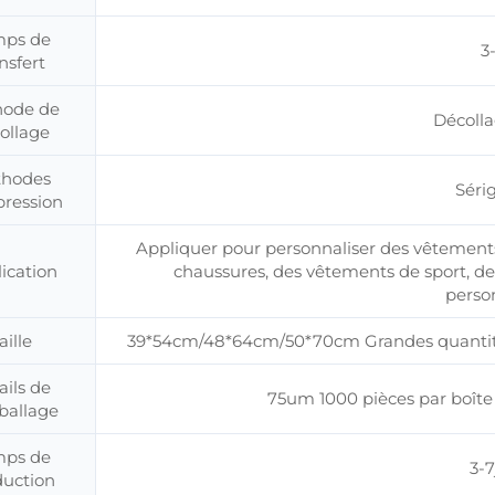
ps de
3
nsfert
ode de
Décoll
ollage
hodes
Séri
pression
Appliquer pour personnaliser des vêtements,
ication
chaussures, des vêtements de sport, d
person
aille
39*54cm/48*64cm/50*70cm Grandes quantités
ails de
75um 1000 pièces par boîte
ballage
ps de
3-7
duction