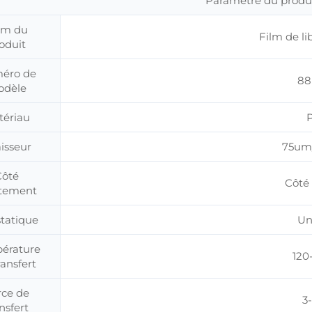
Paramètre du produi
m du
Film de li
oduit
éro de
88
dèle
tériau
isseur
75um
Côté
Côté 
êtement
statique
Un
érature
120
ransfert
rce de
3
nsfert