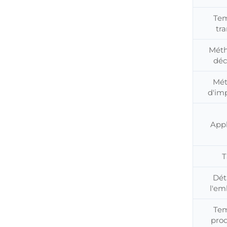
Tem
tra
Méth
déc
Mét
d'im
Appl
T
Dét
l'em
Tem
pro