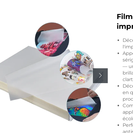
Film
impr
Déco
l'im
Appo
séri
— un
bril
clar
Déco
en q
prod
Comp
appl
écol
Perf
anti