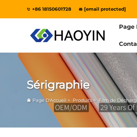
+86 18150601728
[email protected]
Page 
Conta
Sérigraphie
Page D'Accueil
>
Produits
>
Film de Décharg