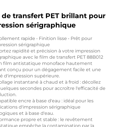
 de transfert PET brillant pour
ession sérigraphique
llement rapide • Finition lisse • Prêt pour
pression sérigraphique
rtez rapidité et précision à votre impression
graphique avec le film de transfert PET 88B012
 film antistatique monoface hautement
lant conçu pour un dégagement facile et une
té d'impression supérieure.
llage instantané à chaud et à froid : décollez
uelques secondes pour accroître l'efficacité de
uction.
atible encre à base d'eau : idéal pour les
ications d'impression sérigraphique
ogiques et à base d'eau.
ormance propre et stable : le revêtement
statique empêche la contamination par la