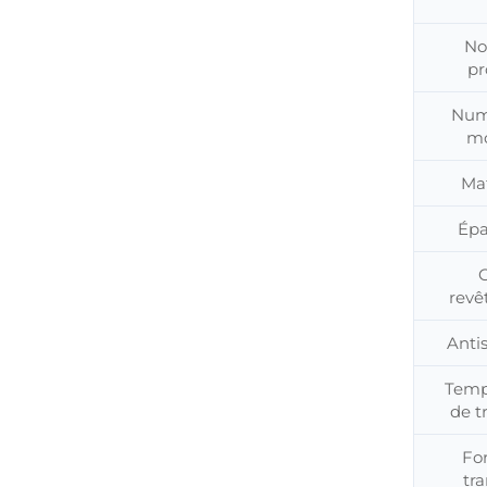
No
pr
Num
mo
Ma
Épa
rev
Anti
Temp
de t
Fo
tra