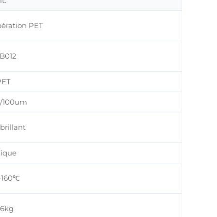
t:
bération PET
B012
PET
/100um
brillant
ique
-160℃
-6kg