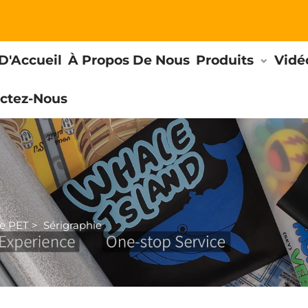
D'Accueil
À Propos De Nous
Produits
Vidé
ctez-Nous
e PET
>
Sérigraphie