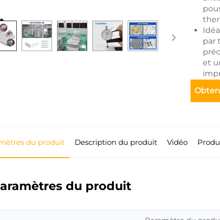
pous
ther
Idéa
par 
préc
et u
impr
tail
Obteni
mètres du produit
Description du produit
Vidéo
Produi
aramètres du produit