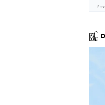
Écha
D