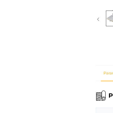
Para
P