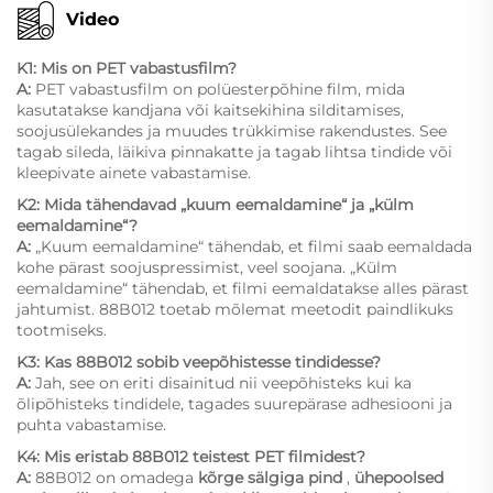
Video
K1: Mis on PET vabastusfilm?
A:
PET vabastusfilm on polüesterpõhine film, mida
kasutatakse kandjana või kaitsekihina silditamises,
soojusülekandes ja muudes trükkimise rakendustes. See
tagab sileda, läikiva pinnakatte ja tagab lihtsa tindide või
kleepivate ainete vabastamise.
K2: Mida tähendavad „kuum eemaldamine“ ja „külm
eemaldamine“?
A:
„Kuum eemaldamine“ tähendab, et filmi saab eemaldada
kohe pärast soojuspressimist, veel soojana. „Külm
eemaldamine“ tähendab, et filmi eemaldatakse alles pärast
jahtumist. 88B012 toetab mõlemat meetodit paindlikuks
tootmiseks.
K3: Kas 88B012 sobib veepõhistesse tindidesse?
A:
Jah, see on eriti disainitud nii veepõhisteks kui ka
õlipõhisteks tindidele, tagades suurepärase adhesiooni ja
puhta vabastamise.
K4: Mis eristab 88B012 teistest PET filmidest?
A:
88B012 on omadega
kõrge sälgiga pind
,
ühepoolsed