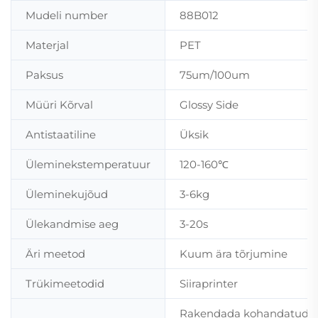
Mudeli number
88B012
Materjal
PET
Paksus
75um/100um
Müüri Kõrval
Glossy Side
Antistaatiline
Üksik
Üleminekstemperatuur
120-160℃
Üleminekujõud
3-6kg
Ülekandmise aeg
3-20s
Äri meetod
Kuum ära tõrjumine
Trükimeetodid
Siiraprinter
Rakendada kohandatud