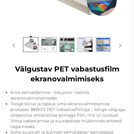
Välgustav PET vabastusfilm
ekranovalmimiseks
Kiire eemaldamine • Sile pind • Valmis
ekranovalmistamiseks
Tooge kiirus ja täpsus oma ekranovalmistamise
protsessi 88B012 PET Vabastusfilmiga – kõrge välguga,
ühepoolse antistatilise pinnaga film, mis on loodud
lihtsa vabastamise ja suurepärase trükkimiskvaliteedi
tagamiseks.
Kohe kuumalt ja külmeti eemaldatav: eemaldage