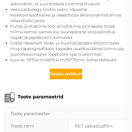
sekundites, et suurendada tootmistõhusust.
Veesisaldusega tindile sobiv: ideaalne
keskkonnasõbralike ja veepõhiste ekranovalmistamise
rakenduste jaoks.
Puhas ja stabiilne töö: antistatiline pinnakate hoiab
tolmu eemal, samas kui suurepärane soojuskindlus
tagab järjepidevad tulemused.
Sobib ideaalselt silda- ja kuumatransporditootmiseks
ning täppisgraafikale, tagades usaldusväärse toimivuse
ja professionaalse lõpptoote igal trükkimisel.
suurus: 39*54cm/48*64cm/50*70cm, kohandatavad
Saada pakkumine
Toote parameetrid
Toote parameeter:
Toote nimi
PET vabastusfilm