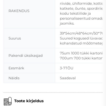
riivide, ühiformide, kottide
katkete, õunte, spordiriiet
RAKENDUS
kodu tekstiilide ja
personaliseeritud omada
jaomiks.
39*54cm/48*64cm/50*70
Suurus
Suured kogused lüvavad
kohandatud mõõtmetega
75um 1000 tükki kartonisis
Pakendi üksikasjad
700um 700 tükki kartonis
Eesmärk
3-7TÕU
Näidis
Saadaval
Toote kirjeldus