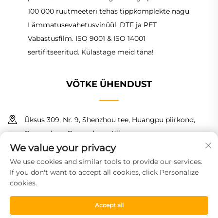
100 000 ruutmeeteri tehas tippkomplekte nagu
Lämmatusevahetusvinüül, DTF ja PET
Vabastusfilm. ISO 9001 & ISO 14001
sertifitseeritud. Külastage meid täna!
VÕTKE ÜHENDUST
Üksus 309, Nr. 9, Shenzhou tee, Huangpu piirkond,
Guangzhou, Guangdong, Hiina
We value your privacy
+86 18150601728
We use cookies and similar tools to provide our services.
If you don't want to accept all cookies, click Personalize
[email protected]
cookies.
Accept all
Autoriõigus © 2026 Guangzhou Haoyin New Material
Technology Co., Ltd. Kõik õigused kaitstud.
Privaatsuspoliitika