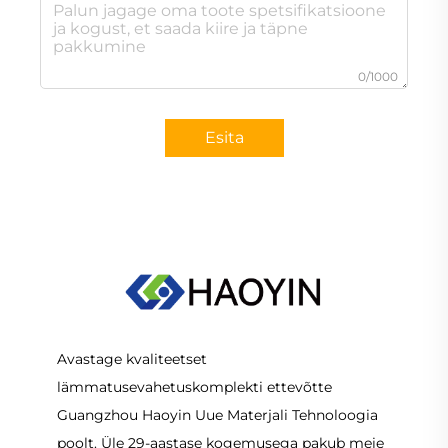
0/1000
Esita
Avastage kvaliteetset
lämmatusevahetuskomplekti ettevõtte
Guangzhou Haoyin Uue Materjali Tehnoloogia
poolt. Üle 29-aastase kogemusega pakub meie