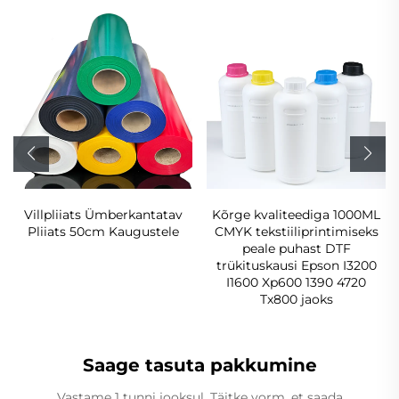
Villpliiats Ümberkantatav
Kõrge kvaliteediga 1000ML
Pliiats 50cm Kaugustele
CMYK tekstiiliprintimiseks
peale puhast DTF
trükituskausi Epson I3200
I1600 Xp600 1390 4720
Tx800 jaoks
Saage tasuta pakkumine
Vastame 1 tunni jooksul. Täitke vorm, et saada