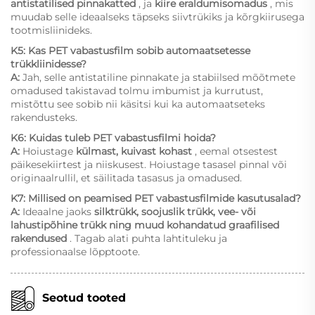
antistatilised pinnakatted
, ja
kiire eraldumisomadus
, mis
muudab selle ideaalseks täpseks siivtrükiks ja kõrgkiirusega
tootmisliinideks.
K5: Kas PET vabastusfilm sobib automaatsetesse
trükkliinidesse?
A:
Jah, selle antistatiline pinnakate ja stabiilsed mõõtmete
omadused takistavad tolmu imbumist ja kurrutust,
mistõttu see sobib nii käsitsi kui ka automaatseteks
rakendusteks.
K6: Kuidas tuleb PET vabastusfilmi hoida?
A:
Hoiustage
külmast, kuivast kohast
, eemal otsestest
päikesekiirtest ja niiskusest. Hoiustage tasasel pinnal või
originaalrullil, et säilitada tasasus ja omadused.
K7: Millised on peamised PET vabastusfilmide kasutusalad?
A:
Ideaalne jaoks
silktrükk, soojuslik trükk, vee- või
lahustipõhine trükk ning muud kohandatud graafilised
rakendused
. Tagab alati puhta lahtituleku ja
professionaalse lõpptoote.
Seotud tooted