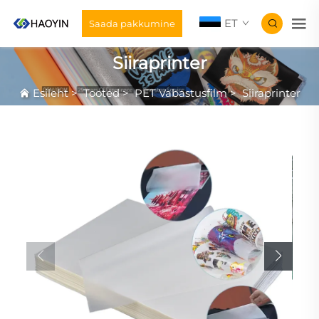
ET
Saada pakkumine
Siiraprinter
Esileht
>
Tooted
>
PET Vabastusfilm
>
Siiraprinter