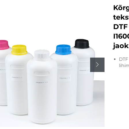
Kõr
teks
DTF 
I160
jaok
DTF 
lihi