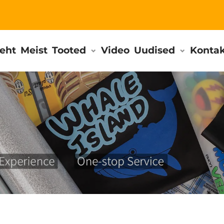
leht
Meist
Tooted
Video
Uudised
Konta