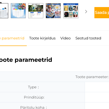
Saada
e parameetrid
Toote kirjeldus
Video
Seotud tooted
oote parameetrid
Toote parameeter:
Type：
Prinditüüp:
Päritolu koha：