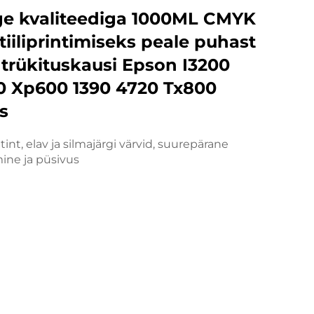
ge kvaliteediga 1000ML CMYK
tiiliprintimiseks peale puhast
trükituskausi Epson I3200
0 Xp600 1390 4720 Tx800
s
tint, elav ja silmajärgi värvid, suurepärane
mine ja püsivus