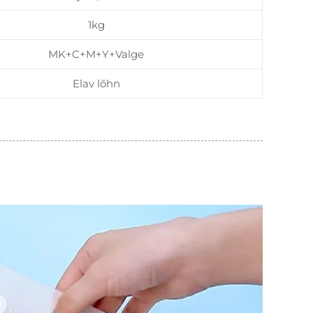
1kg
MK+C+M+Y+Valge
Elav lõhn