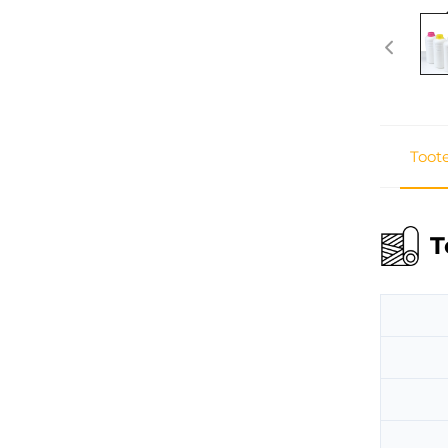
Toot
T