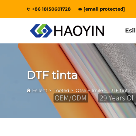
+86 18150601728
[email protected]
Esi
DTF tinta
Esileht
>
Tooted
>
Otse Filmile
>
DTF tinta