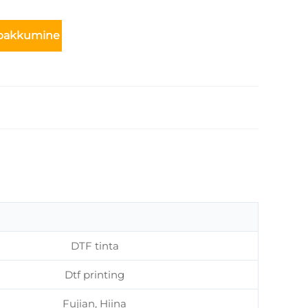
 pakkumine
DTF tinta
Dtf printing
Fujian, Hiina