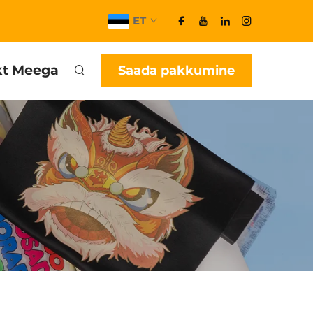
ET
kt Meega
Saada pakkumine