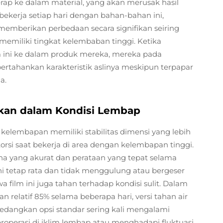
erap ke dalam material, yang akan merusak hasil
bekerja setiap hari dengan bahan-bahan ini,
mberikan perbedaan secara signifikan seiring
 memiliki tingkat kelembaban tinggi. Ketika
ni ke dalam produk mereka, mereka pada
tahankan karakteristik aslinya meskipun terpapar
a.
tkan dalam Kondisi Lembap
kelembapan memiliki stabilitas dimensi yang lebih
si saat bekerja di area dengan kelembapan tinggi.
na yang akurat dan perataan yang tepat selama
 ini tetap rata dan tidak menggulung atau bergeser
 film ini juga tahan terhadap kondisi sulit. Dalam
 relatif 85% selama beberapa hari, versi tahan air
edangkan opsi standar sering kali mengalami
roperasi di iklim lembap atau menghadapi fluktuasi