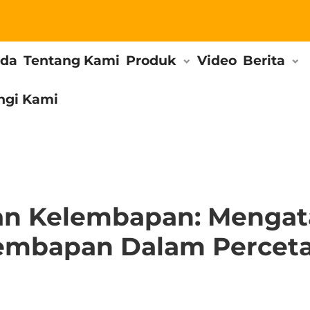
nda
Tentang Kami
Produk
Video
Berita
ngi Kami
an Kelembapan: Mengat
embapan Dalam Percet