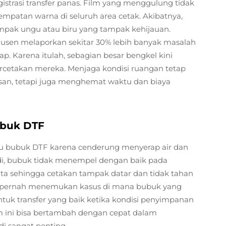
trasi transfer panas. Film yang menggulung tidak
mpatan warna di seluruh area cetak. Akibatnya,
ampak ungu atau biru yang tampak kehijauan.
rodusen melaporkan sekitar 30% lebih banyak masalah
p. Karena itulah, sebagian besar bengkel kini
percetakan mereka. Menjaga kondisi ruangan tetap
san, tetapi juga menghemat waktu dan biaya
ubuk DTF
 bubuk DTF karena cenderung menyerap air dan
adi, bubuk tidak menempel dengan baik pada
ata sehingga cetakan tampak datar dan tidak tahan
 ini pernah menemukan kasus di mana bubuk yang
ntuk transfer yang baik ketika kondisi penyimpanan
m ini bisa bertambah dengan cepat dalam
i sangat penting.