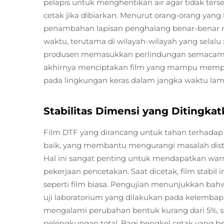
pelapis untuk menghentikan air agar tidak ters
cetak jika dibiarkan. Menurut orang-orang yang 
penambahan lapisan penghalang benar-benar me
waktu, terutama di wilayah-wilayah yang selalu
produsen memasukkan perlindungan semacam i
akhirnya menciptakan film yang mampu memper
pada lingkungan keras dalam jangka waktu lam
Stabilitas Dimensi yang Ditingka
Film DTF yang dirancang untuk tahan terhadap 
baik, yang membantu mengurangi masalah distor
Hal ini sangat penting untuk mendapatkan war
pekerjaan pencetakan. Saat dicetak, film stabil
seperti film biasa. Pengujian menunjukkan bahwa
uji laboratorium yang dilakukan pada kelembapan
mengalami perubahan bentuk kurang dari 5%, s
pelengkungan total. Bagi bengkel cetak yang be