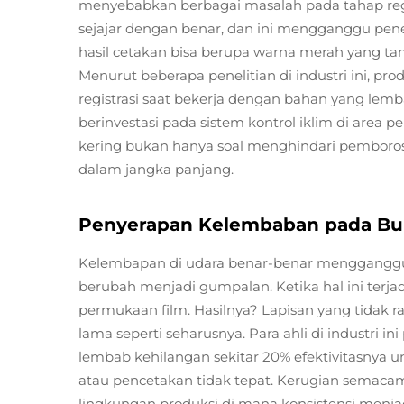
menyebabkan berbagai masalah pada tahap regis
sejajar dengan benar, dan ini mengganggu pene
hasil cetakan bisa berupa warna merah yang t
Menurut beberapa penelitian di industri ini, p
registrasi saat bekerja dengan bahan yang lemba
berinvestasi pada sistem kontrol iklim di area 
kering bukan hanya soal menghindari pemboro
dalam jangka panjang.
Penyerapan Kelembaban pada B
Kelembapan di udara benar-benar mengganggu
berubah menjadi gumpalan. Ketika hal ini terj
permukaan film. Hasilnya? Lapisan yang tidak r
lama seperti seharusnya. Para ahli di industri
lembab kehilangan sekitar 20% efektivitasnya u
atau pencetakan tidak tepat. Kerugian semaca
lingkungan produksi di mana konsistensi menjad