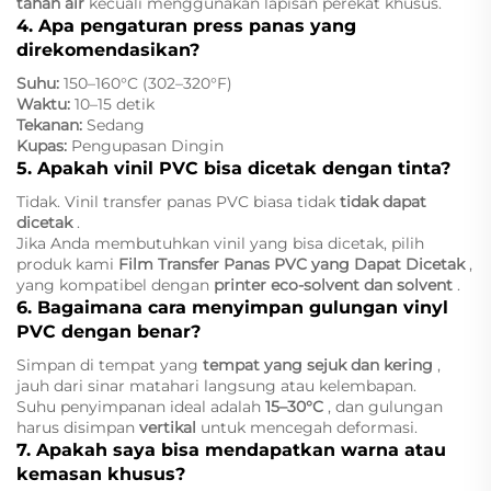
tahan air
kecuali menggunakan lapisan perekat khusus.
4. Apa pengaturan press panas yang
direkomendasikan?
Suhu:
150–160°C (302–320°F)
Waktu:
10–15 detik
Tekanan:
Sedang
Kupas:
Pengupasan Dingin
5. Apakah vinil PVC bisa dicetak dengan tinta?
Tidak. Vinil transfer panas PVC biasa tidak
tidak dapat
dicetak
.
Jika Anda membutuhkan vinil yang bisa dicetak, pilih
produk kami
Film Transfer Panas PVC yang Dapat Dicetak
,
yang kompatibel dengan
printer eco-solvent dan solvent
.
6. Bagaimana cara menyimpan gulungan vinyl
PVC dengan benar?
Simpan di tempat yang
tempat yang sejuk dan kering
,
jauh dari sinar matahari langsung atau kelembapan.
Suhu penyimpanan ideal adalah
15–30°C
, dan gulungan
harus disimpan
vertikal
untuk mencegah deformasi.
7. Apakah saya bisa mendapatkan warna atau
kemasan khusus?