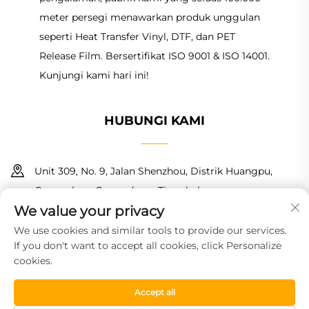
meter persegi menawarkan produk unggulan
seperti Heat Transfer Vinyl, DTF, dan PET
Release Film. Bersertifikat ISO 9001 & ISO 14001.
Kunjungi kami hari ini!
HUBUNGI KAMI
Unit 309, No. 9, Jalan Shenzhou, Distrik Huangpu,
Guangzhou, Guangdong, Tiongkok
We value your privacy
+86 18150601728
We use cookies and similar tools to provide our services.
If you don't want to accept all cookies, click Personalize
[email protected]
cookies.
Accept all
Hak Cipta © 2026 Guangzhou Haoyin New Material Technology