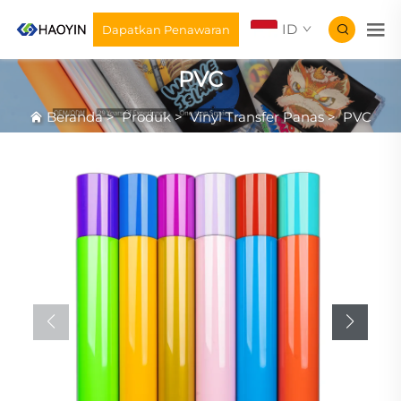
ID
Dapatkan Penawaran
PVC
Beranda
>
Produk
>
Vinyl Transfer Panas
>
PVC