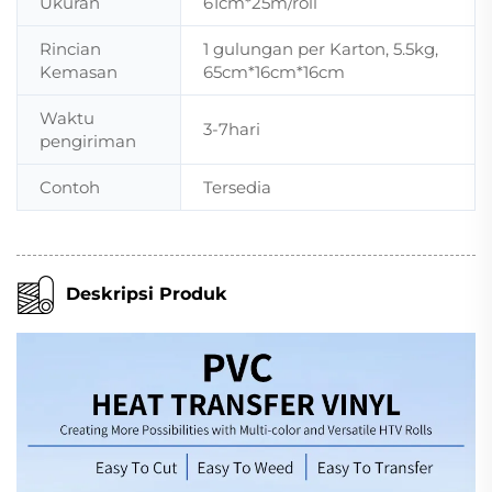
Ukuran
61cm*25m/roll
Rincian
1 gulungan per Karton, 5.5kg,
Kemasan
65cm*16cm*16cm
Waktu
3-7hari
pengiriman
Contoh
Tersedia
Deskripsi Produk