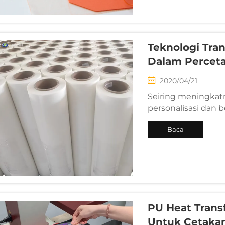
Teknologi Tran
Dalam Percet
2020/04/21
Seiring meningkat
personalisasi dan b
sablon dan sublima
Baca
kebutuhan akan wa
pemesanan minimu
Selengkapnya
lingkungan...
PU Heat Trans
Untuk Cetaka