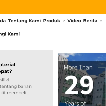
nda
Tentang Kami
Produk
Video
Berita
ngi Kami
terial
epat?
liki
tentang bahan
ulit membeli
uk membantu hal
berikan panduan