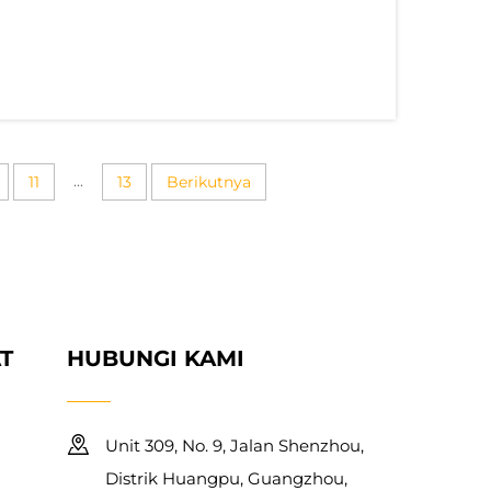
ya tahan yang tinggi. Namun, beberapa
i masalah di mana cetakan...
...
11
13
Berikutnya
T
HUBUNGI KAMI
Unit 309, No. 9, Jalan Shenzhou,
Distrik Huangpu, Guangzhou,