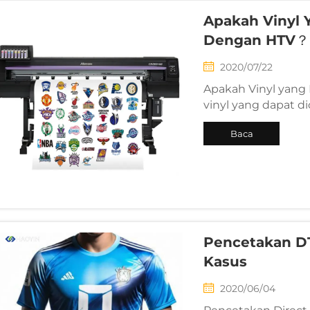
Apakah Vinyl 
Dengan HTV？
2020/07/22
Apakah Vinyl yang
vinyl yang dapat di
sama—keduanya mem
Baca
dan pencetakan. Pe
Transfer Vinyl (HTV)
Selengkapnya
Pencetakan DT
Kasus
2020/06/04