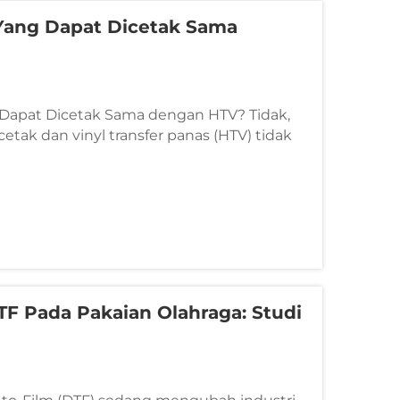
Yang Dapat Dicetak Sama
 Dapat Dicetak Sama dengan HTV? Tidak,
cetak dan vinyl transfer panas (HTV) tidak
iliki fungsi berbeda dalam kerajinan
rbedaan Utama Fitur Printable Vinyl Heat
 Tujuan De...
F Pada Pakaian Olahraga: Studi