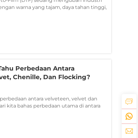
-to-Film (DTF) sedang mengubah industri
engan warna yang tajam, daya tahan tinggi,
ang hemat biaya. Baik Anda membuat
stom, seragam tim, atau pakaian kebugaran,
nawarkan solusi yang andal untuk
il maupun besar.
Tahu Perbedaan Antara
vet, Chenille, Dan Flocking?
erbedaan antara velveteen, velvet dan
mari kita bahas perbedaan utama di antara
 Flocking: Serat pendek (misalnya katun,
rekatkan secara vertikal ke kain dasar
...