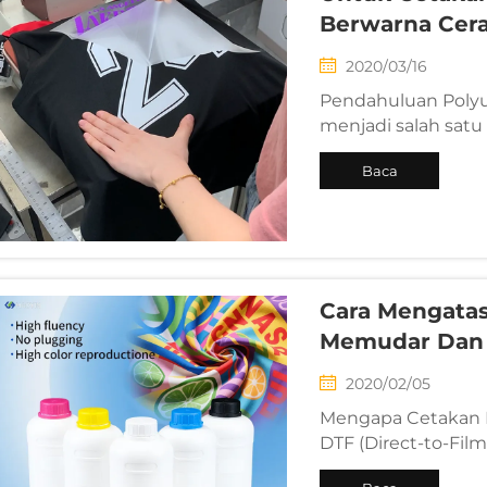
Berwarna Cer
2020/03/16
Pendahuluan Polyur
menjadi salah satu
mempercantik pakai
Baca
karena teksturnya y
tahan yang lama, P
Selengkapnya
Cara Mengata
Memudar Dan 
2020/02/05
Mengapa Cetakan 
DTF (Direct-to-Fil
cetak tekstil paling