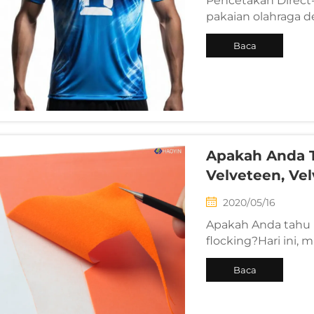
Pencetakan Direct
pakaian olahraga d
dan kustomisasi y
Baca
jersey olahraga cu
pencetakan DTF me
Selengkapnya
produksi skala kec
Apakah Anda 
Velveteen, Vel
2020/05/16
Apakah Anda tahu p
flocking?Hari ini, 
keduanya! 1. Proses
Baca
poliester, nilon) di
melalui elektrostatik
Selengkapnya