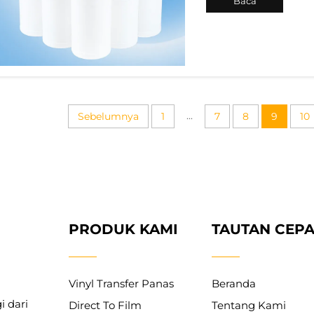
Baca
yang tajam, dan da
pengguna mengalam
Selengkapnya
...
Sebelumnya
1
7
8
9
10
PRODUK KAMI
TAUTAN CEPA
Vinyl Transfer Panas
Beranda
i dari
Direct To Film
Tentang Kami