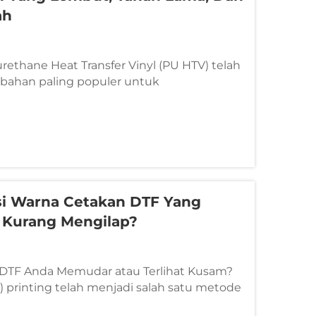
ah
ethane Heat Transfer Vinyl (PU HTV) telah
 bahan paling populer untuk
an, aksesori, dan produk promosi. Dikenal
ang lembut, elastisitas tinggi, dan daya
U HTV memungkinkan para desainer ...
si Warna Cetakan DTF Yang
Kurang Mengilap?
DTF Anda Memudar atau Terlihat Kusam?
m) printing telah menjadi salah satu metode
 populer berkat fleksibilitasnya, hasil warna