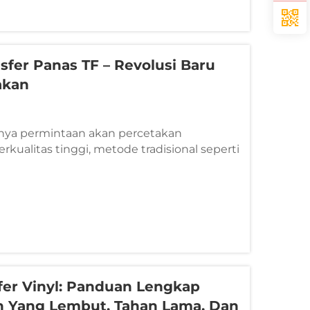
sfer Panas TF – Revolusi Baru
akan
nya permintaan akan percetakan
erkualitas tinggi, metode tradisional seperti
si kini tidak lagi cukup untuk memenuhi
rna yang cerah, tekstur lembut, jumlah
m yang rendah, serta produk yang ramah
fer Vinyl: Panduan Lengkap
n Yang Lembut, Tahan Lama, Dan