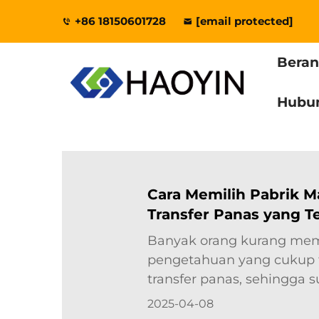
+86 18150601728
[email protected]
Bera
Hubu
Cara Memilih Pabrik Ma
Transfer Panas yang T
Banyak orang kurang memi
pengetahuan yang cukup 
transfer panas, sehingga s
produk yang sesuai. Unt
2025-04-08
tersebut, saya akan mem