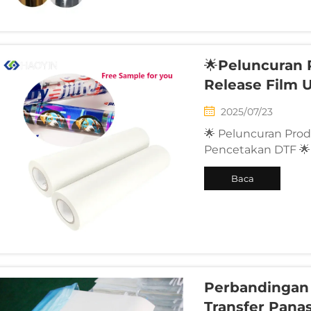
🌟Peluncuran 
Release Film 
2025/07/23
🌟 Peluncuran Pro
Pencetakan DTF 🌟
untuk Keberlanjut
Baca
Selengkapnya
Perbandingan 
Transfer Pana