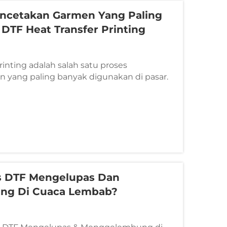
encetakan Garmen Yang Paling
DTF Heat Transfer Printing
rinting adalah salah satu proses
 yang paling banyak digunakan di pasar.
asarkan pada berbagai aspek produk DTF
ing dalam industri, termasuk berbagai jenis,
s DTF Mengelupas Dan
ng Di Cuaca Lembab?