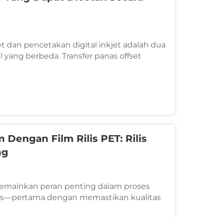
et dan pencetakan digital inkjet adalah dua
al yang berbeda. Transfer panas offset
ementara pencetakan digital inkjet dapat
r panas melalui pencetakan. Pencetakan
..
Dengan Film Rilis PET: Rilis
ng
memainkan peran penting dalam proses
nas—pertama dengan memastikan kualitas
ng dicetak, lalu memungkinkan tinta yang