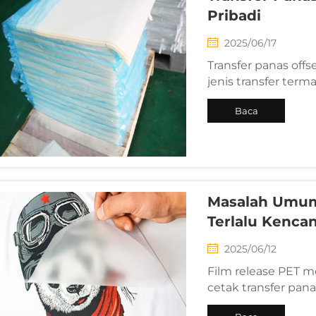
Pribadi
2025/06/17
Transfer panas offs
jenis transfer term
berbentuk cetak, s
Baca
langsung ditransfe
digital inkjet dibagi.
Selengkapnya
Masalah Umum 
Terlalu Kenca
2025/06/12
Film release PET 
cetak transfer pa
permukaan film ya