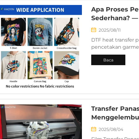
Apa Proses P
Sederhana? — 
2025/08/11
DTF heat transfer p
pencetakan garmen
Klasifikasi ini did
Baca
heat transfer print
kualitas, wilayah, a...
Selengkapnya
Transfer Pana
Menggelembu
2025/08/04