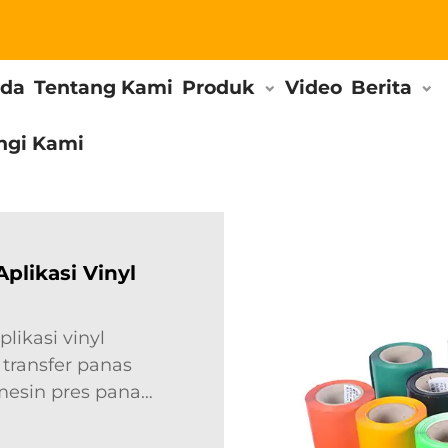
nda
Tentang Kami
Produk
Video
Berita
ngi Kami
plikasi Vinyl
plikasi vinyl
 transfer panas
esin pres panas
n dan panas,
n target. Selama