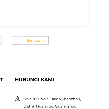
 berpindah secara halus ke kain. Namun
eperti pelepasan yang terlalu ketat...
...
14
Berikutnya
T
HUBUNGI KAMI
Unit 309, No. 9, Jalan Shenzhou,
Distrik Huangpu, Guangzhou,