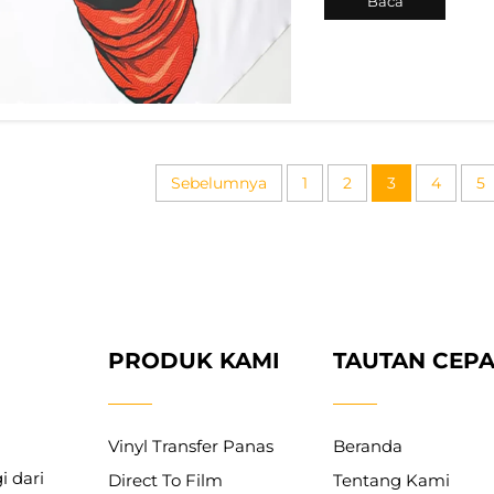
Baca
dicetak di atasnya
demikian, masalah s
Selengkapnya
Sebelumnya
1
2
3
4
5
PRODUK KAMI
TAUTAN CEPA
Vinyl Transfer Panas
Beranda
i dari
Direct To Film
Tentang Kami