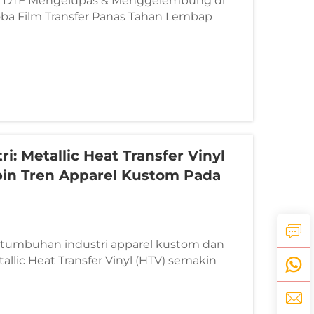
as DTF Mengelupas & Menggelembung di
a Film Transfer Panas Tahan Lembap
k Mengatasinya! Banyak bengkel dan
 di daerah lembap, terutama saat musim
h pesisir, sering menghadapi masalah...
ri: Metallic Heat Transfer Vinyl
in Tren Apparel Kustom Pada
rtumbuhan industri apparel kustom dan
etallic Heat Transfer Vinyl (HTV) semakin
ilan visual yang berani dan hasil akhir
gan kilauan seperti cermin dan tekstur
tallic memungkinkan...