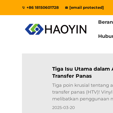
+86 18150601728
[email protected]
Bera
Hubu
Tiga Isu Utama dalam A
Transfer Panas
Tiga poin krusial tentang a
transfer panas (HTV)! Vinyl
melibatkan penggunaan m
untuk menerapkan tekana
2025-03-20
mentransfer desain ke kai