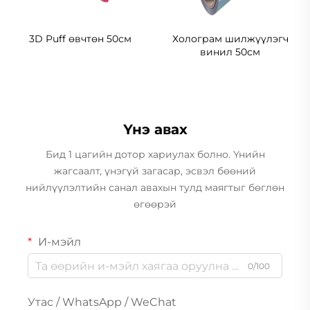
3D Puff өвчтөн 50см
Холограм шилжүүлэгч
винил 50см
Үнэ авах
Бид 1 цагийн дотор хариулах болно. Үнийн
жагсаалт, үнэгүй загасар, эсвэл бөөний
нийлүүлэлтийн санал авахын тулд маягтыг бөглөн
өгөөрэй
И-мэйл
0/100
Утас / WhatsApp / WeChat