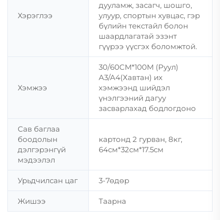
дууламж, засагч, шошго,
Хэрэглээ
улуур, спортын хувцас, гэр
бүлийн текстайл болон
шаардлагатай эзэнт
гүүрээ үүсгэх боломжтой.
30/60CM*100M (Руул)
A3/A4(Хавтан) их
Хэмжээ
хэмжээнд шийдэл
үнэлгээний дагуу
засварлахад бодлогдоно
Сав баглаа
боодолын
картонд 2 гурван, 8кг,
дэлгэрэнгүй
64см*32см*17.5см
мэдээлэл
Урьдчилсан цаг
3-7өдөр
Жишээ
Таарна