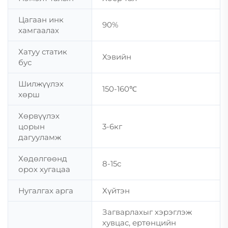
Цагаан инк
90%
хамгаалах
Хатуу статик
Хэвийн
бус
Шилжүүлэх
150-160℃
хөрш
Хөрвүүлэх
цорын
3-6кг
дагууламж
Хөдөлгөөнд
8-15с
орох хугацаа
Нугалгах арга
Хүйтэн
Загварлахыг хэрэглэж
хувцас, ертөнцийн