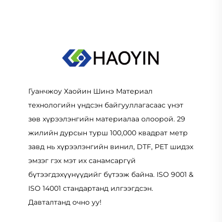
Гуанчжоу Хаойин Шинэ Материал
технологийн үндсэн байгууллагасаас үнэт
зөв хүрээлэнгийн материалаа олоорой. 29
жилийн дурсын турш 100,000 квадрат метр
завд нь хүрээлэнгийн винил, DTF, PET шидэх
эмзэг гэх мэт их санамсаргүй
бүтээгдэхүүнүүдийг бүтээж байна. ISO 9001 &
ISO 14001 стандартанд илгээгдсэн.
Давталтанд очно уу!