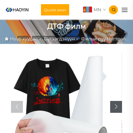
MN
Quote авах
ДТФ филм
Нүүр хуудас
>
Бүтээгдэхүүн
>
Фильм руу Нягтралтай Принтинг