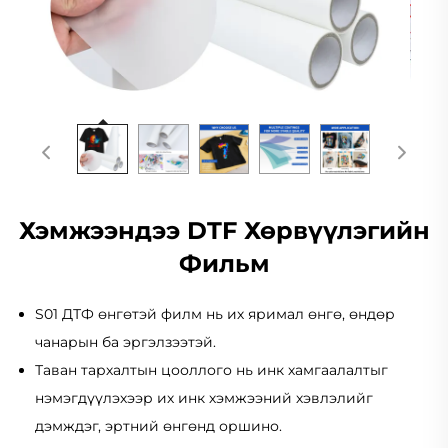
Хэмжээндээ DTF Хөрвүүлэгийн
Фильм
S01 ДТФ өнгөтэй филм нь их яримал өнгө, өндөр
чанарын ба эргэлзээтэй.
Таван тархалтын цооллого нь инк хамгаалалтыг
нэмэгдүүлэхээр их инк хэмжээний хэвлэлийг
дэмждэг, эртний өнгөнд оршино.