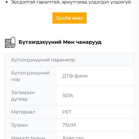
Эрсдэлтэй гаралттай, ариутгахад үлдэгдэл үлдэхгүй.
Quote авах
Бүтээгдэхүүний Мөн чанарууд
Бүтээгдэхүүний параметр:
Бүтээгдэхүүний
ДТФ филм
нэр
Загварын
S01A
дугаар
Материал
PET
Зузаан
75UM
Нэмэлт талын
Хоёр тал