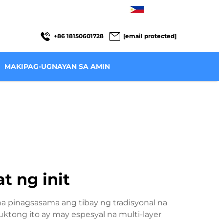
TL
+86 18150601728
[email protected]
MAKIPAG-UGNAYAN SA AMIN
t ng init
a pinagsasama ang tibay ng tradisyonal na
tong ito ay may espesyal na multi-layer