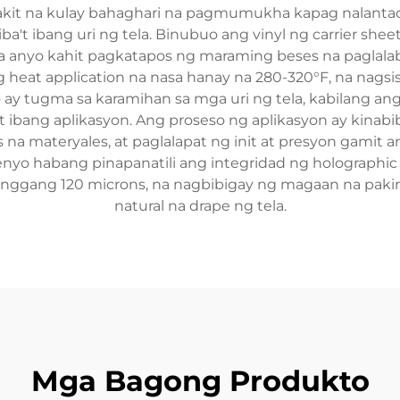
akit na kulay bahaghari na pagmumukha kapag nalantad 
a't ibang uri ng tela. Binubuo ang vinyl ng carrier shee
 anyo kahit pagkatapos ng maraming beses na paglalaba
eat application na nasa hanay na 280-320°F, na nagsi
 ay tugma sa karamihan sa mga uri ng tela, kabilang ang 
t ibang aplikasyon. Ang proseso ng aplikasyon ay kinabi
is na materyales, at paglalapat ng init at presyon gamit
yo habang pinapanatili ang integridad ng holographic 
hanggang 120 microns, na nagbibigay ng magaan na p
natural na drape ng tela.
Mga Bagong Produkto