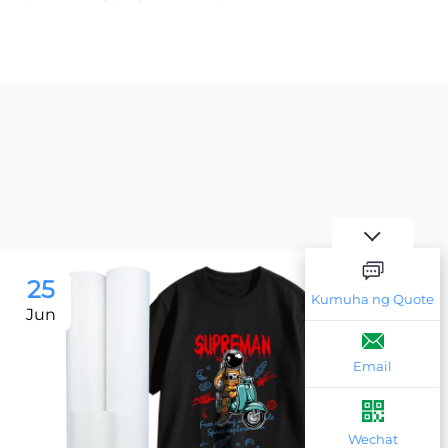
25
2
Kumuha ng Quote
Jun
Ju
Email
Wechat