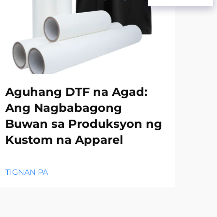
Aguhang DTF na Agad:
An
Ang Nagbabagong
Pe
Buwan sa Produksyon ng
Pa
Kustom na Apparel
Cu
TIGNAN PA
TIG