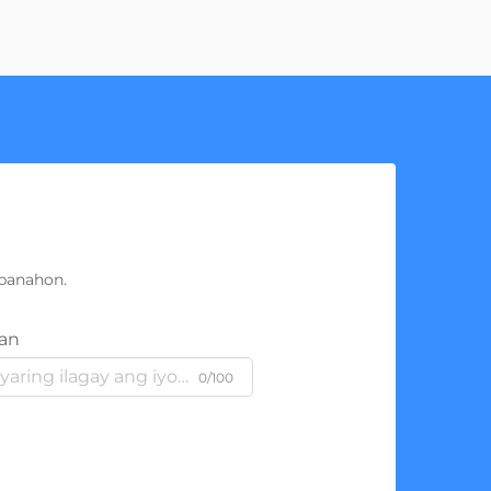
panahon.
an
0/100