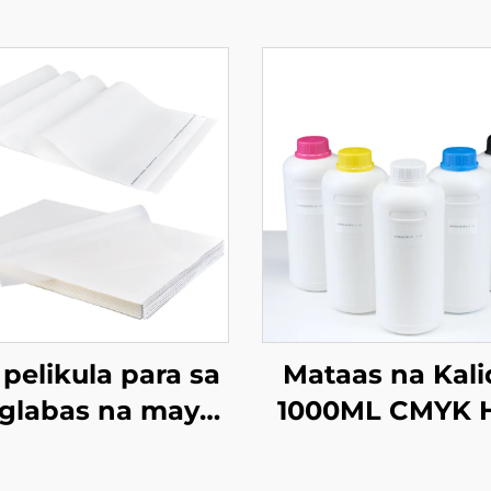
pelikula para sa
Mataas na Kal
glabas na may
1000ML CMYK 
ng tabing mate
Transfer Tekst
antistatic
Pagpaprint Wh