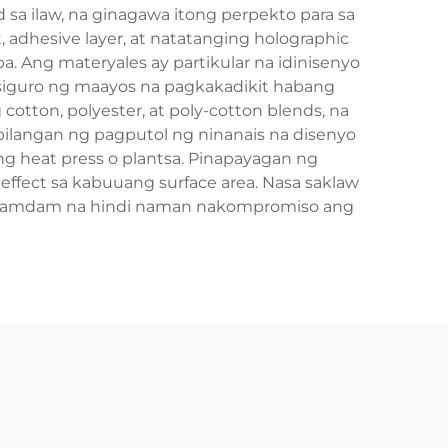
sa ilaw, na ginagawa itong perpekto para sa
t, adhesive layer, at natatanging holographic
. Ang materyales ay partikular na idinisenyo
siguro ng maayos na pagkakadikit habang
cotton, polyester, at poly-cotton blends, na
bilangan ng pagputol ng ninanais na disenyo
 ang heat press o plantsa. Pinapayagan ng
effect sa kabuuang surface area. Nasa saklaw
akiramdam na hindi naman nakompromiso ang