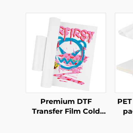
Premium DTF
PET 
Transfer Film Cold
pa
Peel 60cm
isa