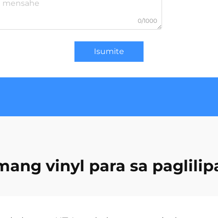
0/1000
Isumite
ang vinyl para sa paglilipa