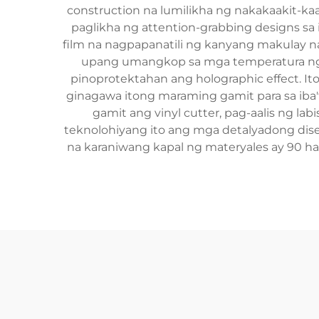
construction na lumilikha ng nakakaakit-ka
paglikha ng attention-grabbing designs sa ib
film na nagpapanatili ng kanyang makulay na
upang umangkop sa mga temperatura ng h
pinoprotektahan ang holographic effect. Ito
ginagawa itong maraming gamit para sa iba'
gamit ang vinyl cutter, pag-aalis ng lab
teknolohiyang ito ang mga detalyadong disen
na karaniwang kapal ng materyales ay 90 