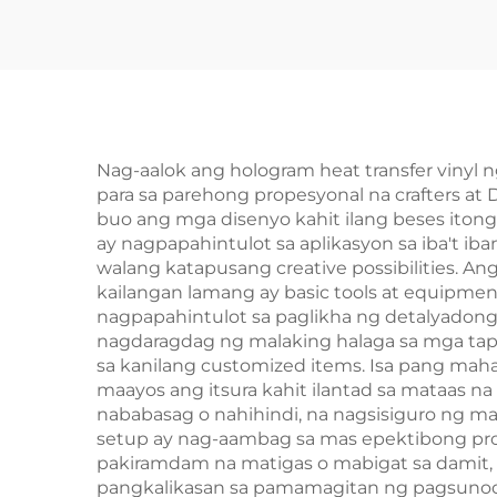
Nag-aalok ang hologram heat transfer vinyl
para sa parehong propesyonal na crafters at 
buo ang mga disenyo kahit ilang beses itong 
ay nagpapahintulot sa aplikasyon sa iba't iba
walang katapusang creative possibilities. Ang
kailangan lamang ay basic tools at equipme
nagpapahintulot sa paglikha ng detalyadong 
nagdaragdag ng malaking halaga sa mga ta
sa kanilang customized items. Isa pang maha
maayos ang itsura kahit ilantad sa mataas na 
nababasag o nahihindi, na nagsisiguro ng mat
setup ay nag-aambag sa mas epektibong prod
pakiramdam na matigas o mabigat sa damit, 
pangkalikasan sa pamamagitan ng pagsunod 