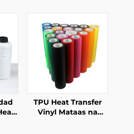
idad
TPU Heat Transfer
Heat
Vinyl Mataas na
il
Elasticidad Mahusay
ite
para sa Sports