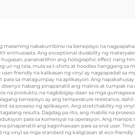
DTF Printer Ink
sa Epson I3200 
Xp600 1390 4
Tx800 Hea
 ng maraming nakakumbinsi na benepisyo na nagpapahanga
DIY enthusiasts. Ang exceptional durability ng materyale
hugasan, pananatilihin ang holographic effect nang hind
ng uri ng tela, mula sa t-shirts at hoodies hanggang sa 
 user-friendly na kalikasan ng vinyl ay nagpapadali sa mg
nt para sa matagumpay na aplikasyon. Ang napakahusay 
disenyo habang pinapanatili ang malinis at tumpak na m
pos na produkto, na nagbibigay-daan sa mga gumagawa
lagang benepisyo ay ang temperature resistance, dahil 
init sa proseso ng aplikasyon. Ang stretchability ng vin
agalang resulta. Dagdag pa rito, ang mabilis na proseso
uksyon para sa komersyal na operasyon. Ang manipis n
na pinapanatili ang kaginhawaan para sa end user. Ti
ng vinyl sa mga standard ng kaligtasan at eco-friend