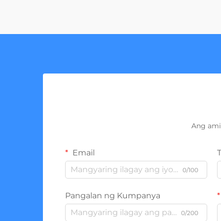
Ang ami
Email
0/100
Pangalan ng Kumpanya
0/200