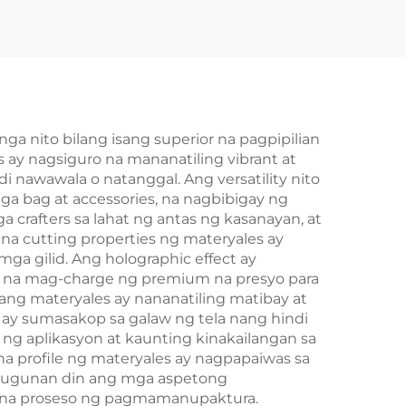
 para
Apparel
I1600
720
d
 nito bilang isang superior na pagpipilian
s ay nagsiguro na mananatiling vibrant at
i nawawala o natanggal. Ang versatility nito
mga bag at accessories, na nagbibigay ng
a crafters sa lahat ng antas ng kasanayan, at
na cutting properties ng materyales ay
ga gilid. Ang holographic effect ay
 na mag-charge ng premium na presyo para
ang materyales ay nananatiling matibay at
yl ay sumasakop sa galaw ng tela nang hindi
 ng aplikasyon at kaunting kinakailangan sa
a profile ng materyales ay nagpapaiwas sa
nutugunan din ang mga aspetong
ly na proseso ng pagmamanupaktura.