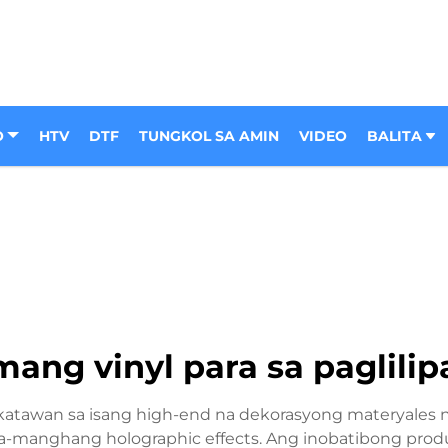
O
HTV
DTF
TUNGKOL SA AMIN
VIDEO
BALITA
ang vinyl para sa paglilipa
katawan sa isang high-end na dekorasyong materyales n
a-manghang holographic effects. Ang inobatibong produk