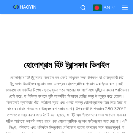
BN
হোলোগ্রাম হিট ট্রান্সফার ভিনাইল
হোলোগ্রাম হিট ট্রান্সফার ভিনাইল হল একটি আধুনিক সজ্জা উপকরণ যা ঐতিহ্যবাহী হিট
ট্রান্সফার ভিনাইলের দৃঢ়তার সঙ্গে চমকপ্রদ হোলোগ্রাফিক প্রভাব একত্রিত করে। এই
নবায়নযোগ্য পণ্যটির বিশেষ বহুস্তরযুক্ত গঠন আলোর সংস্পর্শে এসে দৃষ্টিনন্দন রংবের প্রতিফলন
তৈরি করে, যা বিভিন্ন কাপড়ে দৃষ্টি আকর্ষণীয় ডিজাইন তৈরির জন্য উপযুক্ত করে তোলে।
ভিনাইলটি ক্যারিয়ার শীট, আঠালো স্তর এবং একটি অনন্য হোলোগ্রাফিক ফিল্ম দিয়ে তৈরি যা
বারবার ধোয়ার পরেও তার উজ্জ্বল রূপ বজায় রাখে। উপকরণটি বিশেষভাবে 280-320°F
তাপমাত্রা সহ্য করার জন্য তৈরি করা হয়েছে, যা হিট অ্যাপ্লিকেশনের সময় আঠালো স্তরের
সঠিক আঠালো গুণাবলি বজায় রাখে এবং হোলোগ্রাফিক প্রভাব ক্ষতিগ্রস্ত হতে দেয় না। এটি
সিঙ্ক, পলিস্টার এবং পলিকটন মিশ্রণসহ বেশিরভাগ ধরনের কাপড়ের সঙ্গে সামঞ্জস্যপূর্ণ, যা