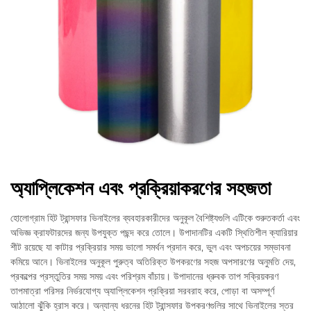
অ্যাপ্লিকেশন এবং প্রক্রিয়াকরণের সহজতা
হোলোগ্রাম হিট ট্রান্সফার ভিনাইলের ব্যবহারকারীদের অনুকূল বৈশিষ্ট্যগুলি এটিকে শুরুতকর্তা এবং
অভিজ্ঞ ক্রাফটারদের জন্য উপযুক্ত পছন্দ করে তোলে। উপাদানটির একটি স্থিতিশীল ক্যারিয়ার
শীট রয়েছে যা কাটার প্রক্রিয়ার সময় ভালো সমর্থন প্রদান করে, ভুল এবং অপচয়ের সম্ভাবনা
কমিয়ে আনে। ভিনাইলের অনুকূল পুরুত্ব অতিরিক্ত উপকরণের সহজ অপসারণের অনুমতি দেয়,
প্রকল্পের প্রস্তুতির সময় সময় এবং পরিশ্রম বাঁচায়। উপাদানের ধ্রুবক তাপ সক্রিয়করণ
তাপমাত্রা পরিসর নির্ভরযোগ্য অ্যাপ্লিকেশন প্রক্রিয়া সরবরাহ করে, পোড়া বা অসম্পূর্ণ
আঠালো ঝুঁকি হ্রাস করে। অন্যান্য ধরনের হিট ট্রান্সফার উপকরণগুলির সাথে ভিনাইলের স্তর