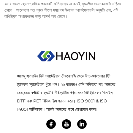
করার ক্ষমতা হোলোগ্রাফিক প্রভাবটি ক্ষতিগ্রস্ত না করেই সৃজনশীল সম্ভাবনাগুলি বাড়িয়ে
তোলে। আবেদনের পরে দ্রুত শীতল সময় দক্ষ উত্পাদন ওয়ার্কফ্লোগুলি অনুমতি দেয়, এটি
বাণিজ্যিক অপারেশনের জন্য আদর্শ করে তোলে।
গুয়াংজু হাওয়াইন নিউ ম্যাটেরিয়াল টেকনোলজি থেকে উচ্চ-গুণবত্তার হিট
ট্রান্সফার ম্যাটেরিয়াল খুঁজে পান। ২৯ বছরেরও বেশি অভিজ্ঞতা সহ, আমাদের
১০০,০০০ বর্গমিটার ফ্যাক্টরি শীর্ষস্থানীয় পণ্য যেমন হিট ট্রান্সফার ভিনাইল,
DTF এবং PET রিলিজ ফিল্ম প্রদান করে। ISO 9001 & ISO
14001 সার্টিফাইড। আজই আমাদের সাথে যোগাযোগ করুন!