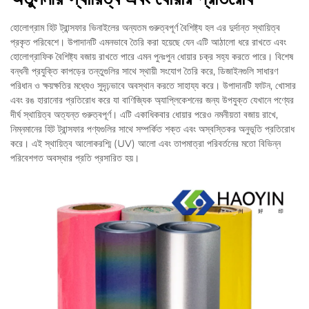
হোলোগ্রাম হিট ট্রান্সফার ভিনাইলের অন্যতম গুরুত্বপূর্ণ বৈশিষ্ট্য হল এর দুর্দান্ত স্থায়িত্ব
প্রকৃত পরিবেশে। উপাদানটি এমনভাবে তৈরি করা হয়েছে যেন এটি আঠালো ধরে রাখতে এবং
হোলোগ্রাফিক বৈশিষ্ট্য বজায় রাখতে পারে এমন পুনঃপুন ধোয়ার চক্র সহ্য করতে পারে। বিশেষ
বন্ধনী প্রযুক্তি কাপড়ের তন্তুগুলির সাথে স্থায়ী সংযোগ তৈরি করে, ডিজাইনগুলি সাধারণ
পরিধান ও ক্ষয়ক্ষতির মধ্যেও সুদৃঢ়ভাবে অবস্থান করতে সাহায্য করে। উপাদানটি ফাটন, খোসার
এবং রঙ হারানোর প্রতিরোধ করে যা বাণিজ্যিক অ্যাপ্লিকেশনের জন্য উপযুক্ত যেখানে পণ্যের
দীর্ঘ স্থায়িত্ব অত্যন্ত গুরুত্বপূর্ণ। এটি একাধিকবার ধোয়ার পরেও নমনীয়তা বজায় রাখে,
নিম্নমানের হিট ট্রান্সফার পণ্যগুলির সাথে সম্পর্কিত শক্ত এবং অস্বস্তিকর অনুভূতি প্রতিরোধ
করে। এই স্থায়িত্ব আলোকরশ্মি (UV) আলো এবং তাপমাত্রা পরিবর্তনের মতো বিভিন্ন
পরিবেশগত অবস্থার প্রতি প্রসারিত হয়।