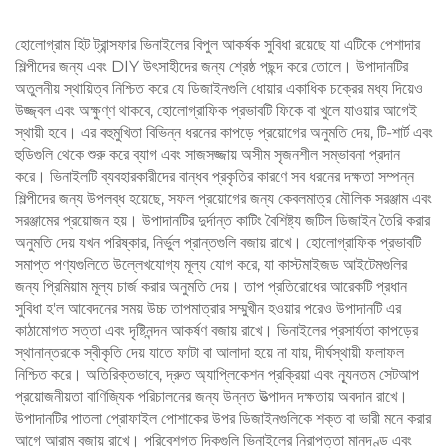
হোলোগ্রাম হিট ট্রান্সফার ভিনাইলের বিপুল আকর্ষক সুবিধা রয়েছে যা এটিকে পেশাদার
শিল্পীদের জন্য এবং DIY উৎসাহীদের জন্য শ্রেষ্ঠ পছন্দ করে তোলে। উপাদানটির
অতুলনীয় স্থায়িত্ব নিশ্চিত করে যে ডিজাইনগুলি ধোয়ার একাধিক চক্রের মধ্য দিয়েও
উজ্জ্বল এবং অক্ষুণ্ণ থাকবে, হোলোগ্রাফিক প্রভাবটি ফিকে বা খুলে যাওয়ার আগেই
স্থায়ী হবে। এর বহুমুখিতা বিভিন্ন ধরনের কাপড়ে প্রয়োগের অনুমতি দেয়, টি-শার্ট এবং
হুডিগুলি থেকে শুরু করে ব্যাগ এবং সাজসজ্জায় অসীম সৃজনশীল সম্ভাবনা প্রদান
করে। ভিনাইলটি ব্যবহারকারীদের বান্ধব প্রকৃতির কারণে সব ধরনের দক্ষতা সম্পন্ন
শিল্পীদের জন্য উপলব্ধ হয়েছে, সফল প্রয়োগের জন্য কেবলমাত্র মৌলিক সরঞ্জাম এবং
সরঞ্জামের প্রয়োজন হয়। উপাদানটির দুর্দান্ত কাটিং বৈশিষ্ট্য জটিল ডিজাইন তৈরি করার
অনুমতি দেয় যখন পরিষ্কার, নির্ভুল প্রান্তগুলি বজায় রাখে। হোলোগ্রাফিক প্রভাবটি
সমাপ্ত পণ্যগুলিতে উল্লেখযোগ্য মূল্য যোগ করে, যা কাস্টমাইজড আইটেমগুলির
জন্য প্রিমিয়াম মূল্য চার্জ করার অনুমতি দেয়। তাপ প্রতিরোধের আরেকটি প্রধান
সুবিধা হ'ল আবেদনের সময় উচ্চ তাপমাত্রার সম্মুখীন হওয়ার পরেও উপাদানটি এর
কাঠামোগত সত্তা এবং দৃষ্টিনন্দন আকর্ষণ বজায় রাখে। ভিনাইলের প্রসার্যতা কাপড়ের
স্থানান্তরকে স্বীকৃতি দেয় যাতে ফাটা বা আলাদা হয়ে না যায়, দীর্ঘস্থায়ী ফলাফল
নিশ্চিত করে। অতিরিক্তভাবে, দ্রুত অ্যাপ্লিকেশন প্রক্রিয়া এবং ন্যূনতম সেটআপ
প্রয়োজনীয়তা বাণিজ্যিক পরিচালনের জন্য উন্নত উত্পাদন দক্ষতায় অবদান রাখে।
উপাদানটির পাতলা প্রোফাইল পোশাকের উপর ডিজাইনগুলিকে শক্ত বা ভারী মনে করার
আগে আরাম বজায় রাখে। পরিবেশগত দিকগুলি ভিনাইলের নিরাপত্তা মানদণ্ড এবং