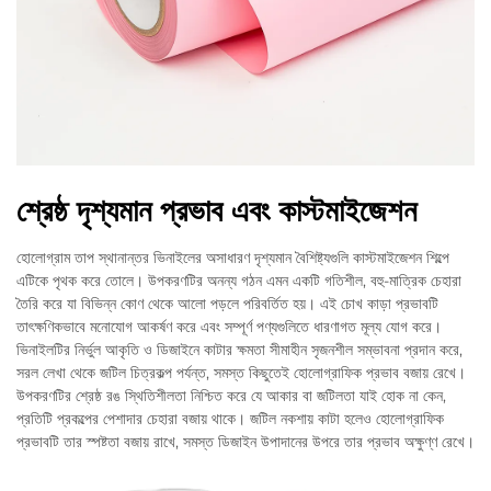
শ্রেষ্ঠ দৃশ্যমান প্রভাব এবং কাস্টমাইজেশন
হোলোগ্রাম তাপ স্থানান্তর ভিনাইলের অসাধারণ দৃশ্যমান বৈশিষ্ট্যগুলি কাস্টমাইজেশন শিল্পে
এটিকে পৃথক করে তোলে। উপকরণটির অনন্য গঠন এমন একটি গতিশীল, বহু-মাত্রিক চেহারা
তৈরি করে যা বিভিন্ন কোণ থেকে আলো পড়লে পরিবর্তিত হয়। এই চোখ কাড়া প্রভাবটি
তাৎক্ষণিকভাবে মনোযোগ আকর্ষণ করে এবং সম্পূর্ণ পণ্যগুলিতে ধারণাগত মূল্য যোগ করে।
ভিনাইলটির নির্ভুল আকৃতি ও ডিজাইনে কাটার ক্ষমতা সীমাহীন সৃজনশীল সম্ভাবনা প্রদান করে,
সরল লেখা থেকে জটিল চিত্রকল্প পর্যন্ত, সমস্ত কিছুতেই হোলোগ্রাফিক প্রভাব বজায় রেখে।
উপকরণটির শ্রেষ্ঠ রঙ স্থিতিশীলতা নিশ্চিত করে যে আকার বা জটিলতা যাই হোক না কেন,
প্রতিটি প্রকল্পের পেশাদার চেহারা বজায় থাকে। জটিল নকশায় কাটা হলেও হোলোগ্রাফিক
প্রভাবটি তার স্পষ্টতা বজায় রাখে, সমস্ত ডিজাইন উপাদানের উপরে তার প্রভাব অক্ষুণ্ণ রেখে।