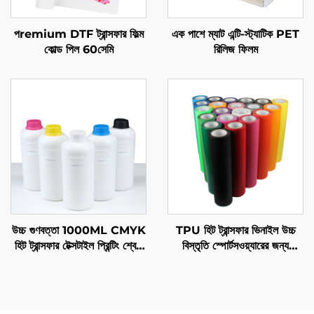
পremium DTF ট্রান্সফার ফিল্ম
এক পাশে ম্যাট এন্টি-স্ট্যাটিক PET
কোল্ড পিল 60সেমি
রিলিজ ফিলম
উচ্চ গুণবত্তা 1000ML CMYK
TPU হিট ট্রান্সফার ভিনাইল উচ্চ
হিট ট্রান্সফার টেক্সটাইল প্রিন্টিং শ্বেত
বিস্তৃতি স্পোর্টসওয়্যারের জন্য
ডিটিএফ প্রিন্টার ইনক জন্য এপসন
পারফেক্ট
I3200 I1600 Xp600 1390
4720 Tx800 হেড