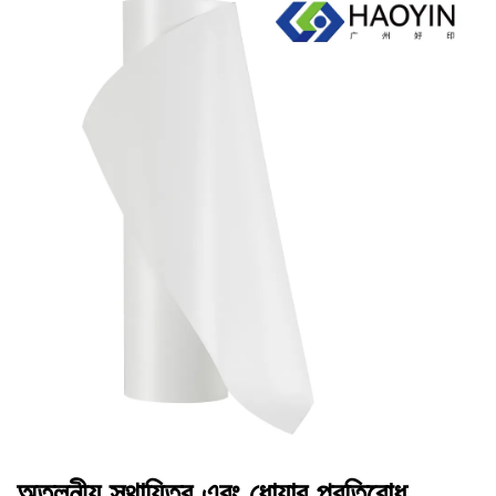
অতুলনীয় স্থায়িত্ব এবং ধোয়ার প্রতিরোধ