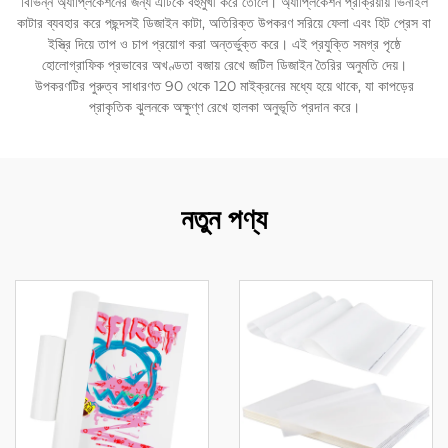
বিভিন্ন অ্যাপ্লিকেশনের জন্য এটিকে বহুমুখী করে তোলে। অ্যাপ্লিকেশন প্রক্রিয়ায় ভিনাইল
কাটার ব্যবহার করে পছন্দসই ডিজাইন কাটা, অতিরিক্ত উপকরণ সরিয়ে ফেলা এবং হিট প্রেস বা
ইস্ত্রি দিয়ে তাপ ও চাপ প্রয়োগ করা অন্তর্ভুক্ত করে। এই প্রযুক্তি সমগ্র পৃষ্ঠে
হোলোগ্রাফিক প্রভাবের অখণ্ডতা বজায় রেখে জটিল ডিজাইন তৈরির অনুমতি দেয়।
উপকরণটির পুরুত্ব সাধারণত 90 থেকে 120 মাইক্রনের মধ্যে হয়ে থাকে, যা কাপড়ের
প্রাকৃতিক ঝুলনকে অক্ষুণ্ণ রেখে হালকা অনুভূতি প্রদান করে।
নতুন পণ্য