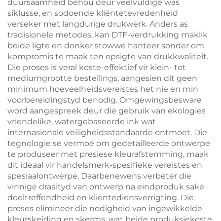
duursaamheid behou deur veelvuldige was
siklusse, en sodoende kliëntetevredenheid
verseker met langdurige drukwerk. Anders as
tradisionele metodes, kan DTF-verdrukking maklik
beide ligte en donker stowwe hanteer sonder om
kompromis te maak ten opsigte van drukkwaliteit.
Die proses is veral koste-effektief vir klein- tot
mediumgrootte bestellings, aangesien dit geen
minimum hoeveelheidsvereistes het nie en min
voorbereidingstyd benodig. Omgewingsbesware
word aangespreek deur die gebruik van ekologies
vriendelike, watergebaseerde ink wat
internasionale veiligheidsstandaarde ontmoet. Die
tegnologie se vermoë om gedetailleerde ontwerpe
te produseer met presiese kleurafstemming, maak
dit ideaal vir handelsmerk-spesifieke vereistes en
spesiaalontwerpe. Daarbenewens verbeter die
vinnige draaityd van ontwerp na eindproduk sake
doeltreffendheid en kliëntediensverrigting. Die
proses elimineer die nodigheid van ingewikkelde
kleurskeiding en skerms, wat beide produksiekoste