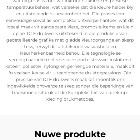
wat uitgerus is met wit inkmoontlikhede en presiese
temperatuurbeheer, wat verseker dat die kleure helder bly
en uitstekende duursaamheid het. Die proses kan
eenvoudige sowel as komplekse ontwerpe hanteer, wat dit
ideaal maak vir aangepaste klere, promosie-items en klein
oplae. DTF drukwerk uitstekend in die produksie van
gedetailleerde grafika met gladde kleuroorgange en skerp
teks, terwyl dit uitstekende wasvasheid en
kleurherkenbaarheid behou. Die tegnologie se
verenigbaarheid met verskeie soorte stowwe, insluitend
katoen, poliëster, nylong en gemengde materiale, maak dit
'n veelseg keuse vir uiteenlopende druktoepassings. Die
presisie van DTF drukwerk maak dit moontlik om
ingewikkelde ontwerpe te skep sonder die beperkinge van
tradisionele sifdruk of die kompleksiteit van direk-op-
kleding drukmetodes.
Nuwe produkte