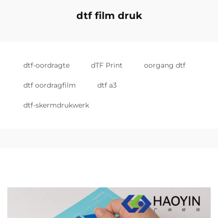
dtf film druk
dtf-oordragte
dTF Print
oorgang dtf
dtf oordragfilm
dtf a3
dtf-skermdrukwerk