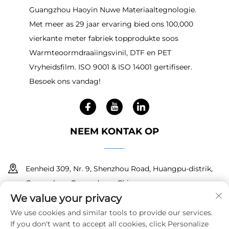
Guangzhou Haoyin Nuwe Materiaaltegnologie.
Met meer as 29 jaar ervaring bied ons 100,000
vierkante meter fabriek topprodukte soos
Warmteoormdraaiingsvinil, DTF en PET
Vryheidsfilm. ISO 9001 & ISO 14001 gertifiseer.
Besoek ons vandag!
NEEM KONTAK OP
Eenheid 309, Nr. 9, Shenzhou Road, Huangpu-distrik,
Guangzhou, Guangdong, China
We value your privacy
+86 18150601728
We use cookies and similar tools to provide our services.
If you don't want to accept all cookies, click Personalize
[email protected]