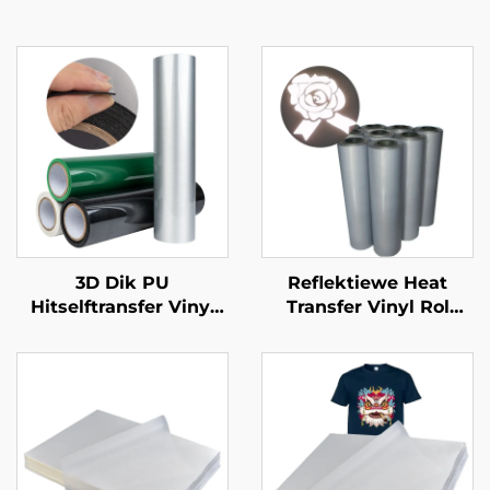
3D Dik PU
Reflektiewe Heat
Hitselftransfer Vinyl
Transfer Vinyl Rol
(0.5-1.0mm) Vir klere
50cm vir T-Ouers
Logo Ontwerp