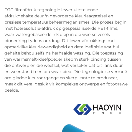
DTF-filmafdruk-tegnologie lewer uitstekende
afdrukgehalte deur 'n gevorderde kleurlaagstelsel en
presiese temperatuurbeheermeganismes. Die proses begin
met hoëresolusie-afdruk op gespesialiseerde PET-films,
waar watergebaseerde ink diep in die weefselvesels
binnedring tydens oordrag. Dit lewer afdrukkings met
opmerklike kleurlewendigheid en detaildefinisie wat hul
gehalte behou selfs na herhaalde wassing. Die toepassing
van warmsmelt-kleefpoeder skep 'n sterk binding tussen
die ontwerp en die weefsel, wat verseker dat dit lank duur
en weerstand teen dra wear bied. Die tegnologie se vermoë
om gladde kleuroorgange en skerp kante te produseer,
maak dit veral geskik vir komplekse ontwerpe en fotograwe
beelde.