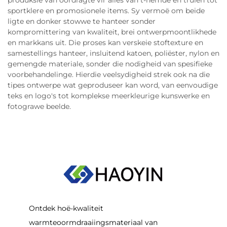
produksie van oordragte vir alles van t-hemde en truien tot
sportklere en promosionele items. Sy vermoë om beide
ligte en donker stowwe te hanteer sonder
kompromittering van kwaliteit, brei ontwerpmoontlikhede
en markkans uit. Die proses kan verskeie stoftexture en
samestellings hanteer, insluitend katoen, poliëster, nylon en
gemengde materiale, sonder die nodigheid van spesifieke
voorbehandelinge. Hierdie veelsydigheid strek ook na die
tipes ontwerpe wat geproduseer kan word, van eenvoudige
teks en logo's tot komplekse meerkleurige kunswerke en
fotograwe beelde.
Ontdek hoë-kwaliteit
warmteoormdraaiingsmateriaal van