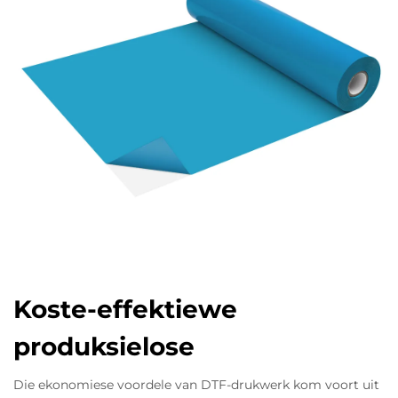
Koste-effektiewe
produksielose
Die ekonomiese voordele van DTF-drukwerk kom voort uit