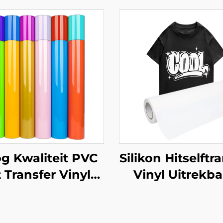
g Kwaliteit PVC
Silikon Hitselftr
t Transfer Vinyl
Vinyl Uitrekba
klik om uit te
Herhaal Makl
ek en oor te dra
Sonder Barstes