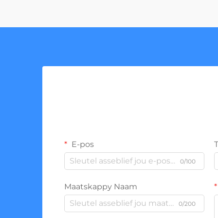
E-pos
0/100
Maatskappy Naam
0/200