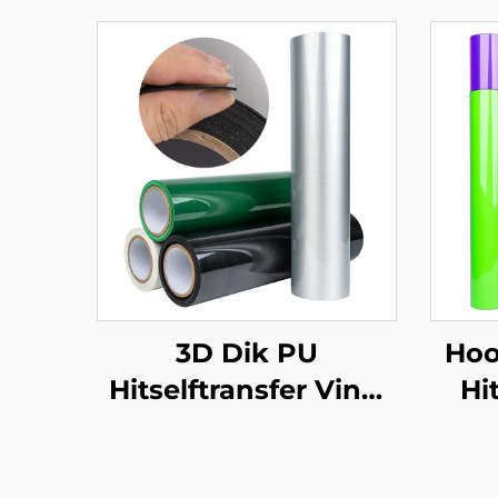
3D Dik PU
Hoo
Hitselftransfer Vinyl
Hi
(0.5-1.0mm) Vir klere
Ma
Logo Ontwerp
ste