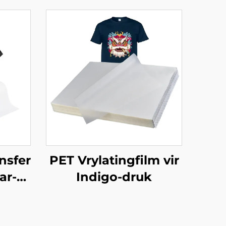
ansfer
PET Vrylatingfilm vir
ar-
Indigo-druk
ik
 50cm