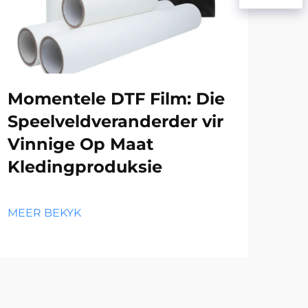
Momentele DTF Film: Die
Di
Speelveldveranderder vir
Og
Vinnige Op Maat
DT
Kledingproduksie
va
Aa
MEER BEKYK
MEE