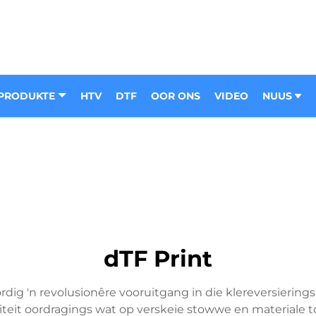
PRODUKTE
HTV
DTF
OOR ONS
VIDEO
NUUS
dTF Print
ig 'n revolusionêre vooruitgang in die klereversieringsb
iteit oordragings wat op verskeie stowwe en materiale 