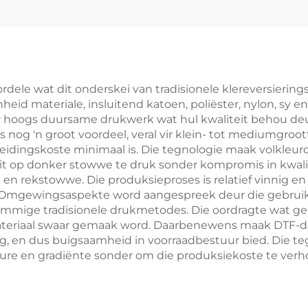
dele wat dit onderskei van tradisionele klereversierin
eid materiale, insluitend katoen, poliëster, nylon, sy en
er hoogs duursame drukwerk wat hul kwaliteit behou d
s nog 'n groot voordeel, veral vir klein- tot mediumgroo
eidingskoste minimaal is. Die tegnologie maak volkleu
it op donker stowwe te druk sonder kompromis in kwali
g en rekstowwe. Die produksieproses is relatief vinnig 
g. Omgewingsaspekte word aangespreek deur die gebruik
mmige tradisionele drukmetodes. Die oordragte wat gep
 materiaal swaar gemaak word. Daarbenewens maak DTF-
g, en dus buigsaamheid in voorraadbestuur bied. Die te
re en gradiënte sonder om die produksiekoste te verhoo