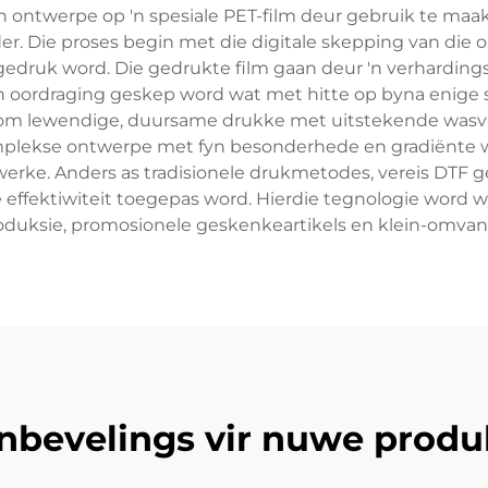
n ontwerpe op 'n spesiale PET-film deur gebruik te maa
r. Die proses begin met die digitale skepping van die
 gedruk word. Die gedrukte film gaan deur 'n verhardin
n oordraging geskep word wat met hitte op byna enige 
om lewendige, duursame drukke met uitstekende wasva
lekse ontwerpe met fyn besonderhede en gradiënte wee
werke. Anders as tradisionele drukmetodes, vereis DTF g
 effektiwiteit toegepas word. Hierdie tegnologie word 
duksie, promosionele geskenkeartikels en klein-omvang
nbevelings vir nuwe produ