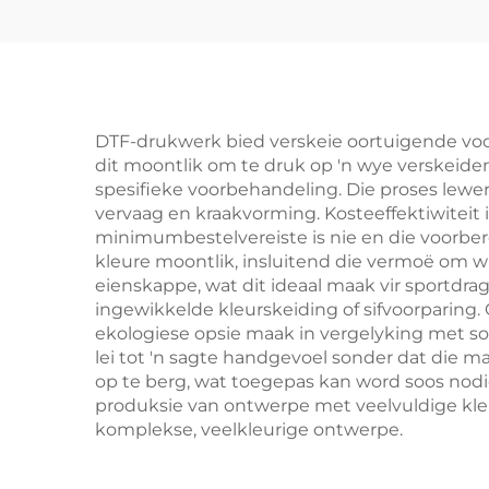
DTF-drukwerk bied verskeie oortuigende voor
dit moontlik om te druk op 'n wye verskeidenh
spesifieke voorbehandeling. Die proses lew
vervaag en kraakvorming. Kosteeffektiwiteit i
minimumbestelvereiste is nie en die voorber
kleure moontlik, insluitend die vermoë om w
eienskappe, wat dit ideaal maak vir sportdra
ingewikkelde kleurskeiding of sifvoorparin
ekologiese opsie maak in vergelyking met so
lei tot 'n sagte handgevoel sonder dat die
op te berg, wat toegepas kan word soos nodi
produksie van ontwerpe met veelvuldige kleu
komplekse, veelkleurige ontwerpe.