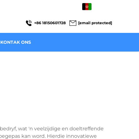
AF
+86 18150601728
[email protected]
KONTAK ONS
edryf, wat 'n veelzijdige en doeltreffende
toegepas kan word. Hierdie innovatiewe