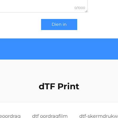
0/1000
Dien in
dTF Print
eoordrag
dtf oordragfilm
dtf-skermdrukw