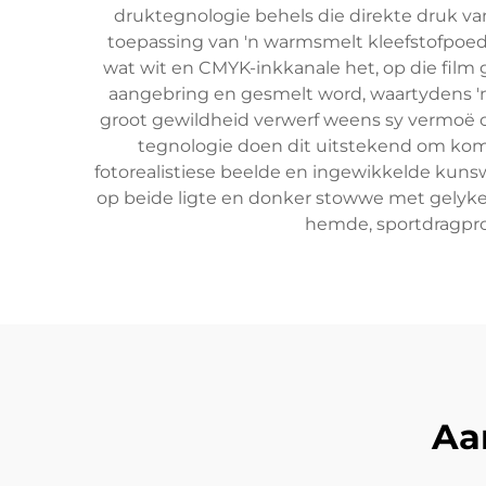
druktegnologie behels die direkte druk va
toepassing van 'n warmsmelt kleefstofpoede
wat wit en CMYK-inkkanale het, op die film
aangebring en gesmelt word, waartydens '
groot gewildheid verwerf weens sy vermoë 
tegnologie doen dit uitstekend om komp
fotorealistiese beelde en ingewikkelde kuns
op beide ligte en donker stowwe met gelyke
hemde, sportdragpro
Aa