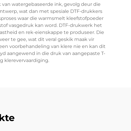
k van watergebaseerde ink, gevolg deur die
 ontwerp, wat dan met spesiale DTF-drukkers
gsproses waar die warmsmelt kleefstofpoeder
stof vasgedruk kan word. DTF-drukwerk het
stheid en rek-eienskappe te produseer. Die
r te gee, wat dit veral geskik maak vir
een voorbehandeling van klere nie en kan dit
wyd aangewend in die druk van aangepaste T-
 klerevervaardiging.
kte