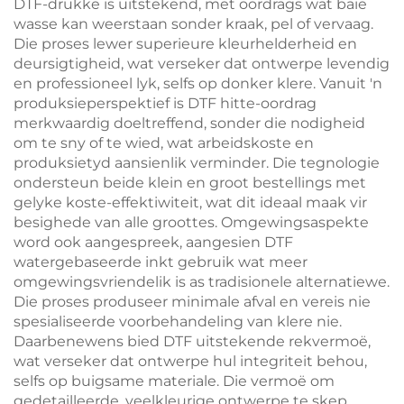
DTF-drukke is uitstekend, met oordrags wat baie
wasse kan weerstaan sonder kraak, pel of vervaag.
Die proses lewer superieure kleurhelderheid en
deursigtigheid, wat verseker dat ontwerpe levendig
en professioneel lyk, selfs op donker klere. Vanuit 'n
produksieperspektief is DTF hitte-oordrag
merkwaardig doeltreffend, sonder die nodigheid
om te sny of te wied, wat arbeidskoste en
produksietyd aansienlik verminder. Die tegnologie
ondersteun beide klein en groot bestellings met
gelyke koste-effektiwiteit, wat dit ideaal maak vir
besighede van alle groottes. Omgewingsaspekte
word ook aangespreek, aangesien DTF
watergebaseerde inkt gebruik wat meer
omgewingsvriendelik is as tradisionele alternatiewe.
Die proses produseer minimale afval en vereis nie
spesialiseerde voorbehandeling van klere nie.
Daarbenewens bied DTF uitstekende rekvermoë,
wat verseker dat ontwerpe hul integriteit behou,
selfs op buigsame materiale. Die vermoë om
gedetailleerde, veelkleurige ontwerpe te skep