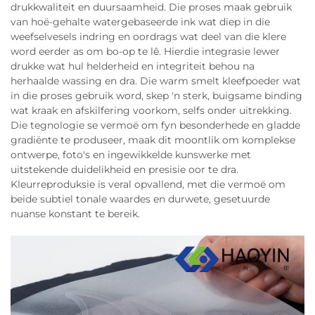
drukkwaliteit en duursaamheid. Die proses maak gebruik
van hoë-gehalte watergebaseerde ink wat diep in die
weefselvesels indring en oordrags wat deel van die klere
word eerder as om bo-op te lê. Hierdie integrasie lewer
drukke wat hul helderheid en integriteit behou na
herhaalde wassing en dra. Die warm smelt kleefpoeder wat
in die proses gebruik word, skep 'n sterk, buigsame binding
wat kraak en afskilfering voorkom, selfs onder uitrekking.
Die tegnologie se vermoë om fyn besonderhede en gladde
gradiënte te produseer, maak dit moontlik om komplekse
ontwerpe, foto's en ingewikkelde kunswerke met
uitstekende duidelikheid en presisie oor te dra.
Kleurreproduksie is veral opvallend, met die vermoë om
beide subtiel tonale waardes en durwete, gesetuurde
nuanse konstant te bereik.