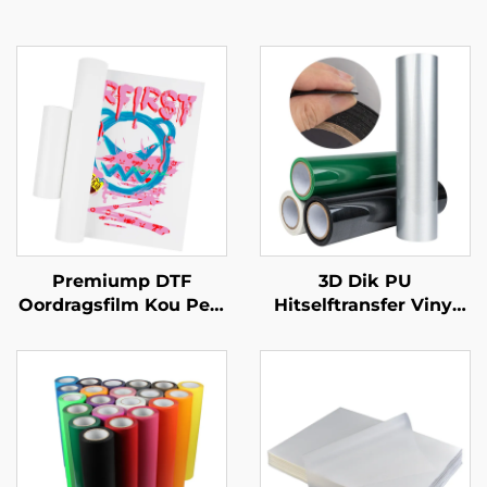
Premiump DTF
3D Dik PU
Oordragsfilm Kou Peel
Hitselftransfer Vinyl
60cm
(0.5-1.0mm) Vir klere
Logo Ontwerp