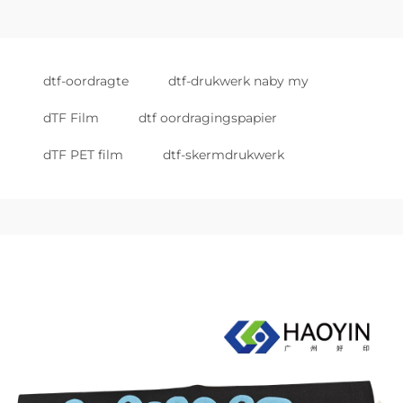
dtf-oordragte
dtf-drukwerk naby my
dTF Film
dtf oordragingspapier
dTF PET film
dtf-skermdrukwerk