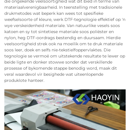
die ongekende veelsoortigheid wat dit bied in terme van
materiaalverenigbaarheid. In teenstelling met tradisionele
drukmetodes wat beperk kan wees tot spesifieke
weefselsoorte of kleure, werk DTF-tegnologie effektief op 'n
wye verskeidenheid materiale. Van natuurlike vesels soos
katoen en sy tot sintetiese materiale soos poliëster en
nylon, heg DTF-oordrags bestendig en duursaam. Hierdie
veelsoortigheid strek ook na moeilik om te druk materiale
soos leer, doek en selfs nie-tekstielfoppervlaktes. Die
tegnologie se vermoë om uitstekende resultate te lewer op
beide ligte en donker stowwe sonder dat verskillende
prosesse of bykomende stappe benodig word, maak dit
veral waardevol vir besighede wat uiteenlopende
produklote hanteer.