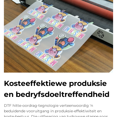
Kosteeffektiewe produksie
en bedryfsdoeltreffendheid
DTF hitte-oordrag-tegnologie verteenwoordig 'n
beduidende vooruitgang in produksie-effektiwiteit en
koste-bestuur. Die uitfasering van tydrowwe stappe soos