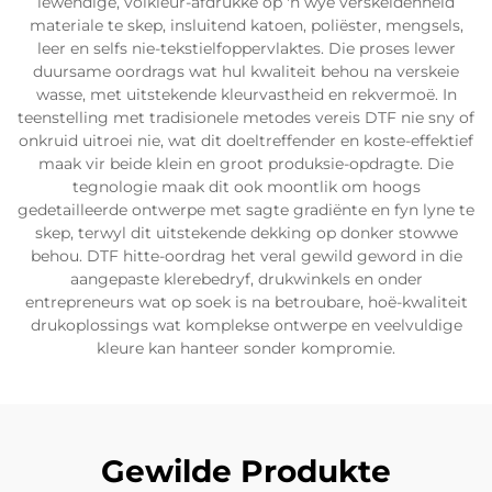
lewendige, volkleur-afdrukke op 'n wye verskeidenheid
materiale te skep, insluitend katoen, poliëster, mengsels,
leer en selfs nie-tekstielfoppervlaktes. Die proses lewer
duursame oordrags wat hul kwaliteit behou na verskeie
wasse, met uitstekende kleurvastheid en rekvermoë. In
teenstelling met tradisionele metodes vereis DTF nie sny of
onkruid uitroei nie, wat dit doeltreffender en koste-effektief
maak vir beide klein en groot produksie-opdragte. Die
tegnologie maak dit ook moontlik om hoogs
gedetailleerde ontwerpe met sagte gradiënte en fyn lyne te
skep, terwyl dit uitstekende dekking op donker stowwe
behou. DTF hitte-oordrag het veral gewild geword in die
aangepaste klerebedryf, drukwinkels en onder
entrepreneurs wat op soek is na betroubare, hoë-kwaliteit
drukoplossings wat komplekse ontwerpe en veelvuldige
kleure kan hanteer sonder kompromie.
Gewilde Produkte