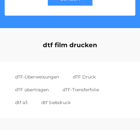
dtf film drucken
dTF-Überweisungen
dTF Druck
dTF übertragen
dTF-Transferfolie
dtf a3
dtf Siebdruck