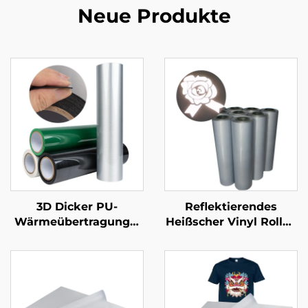
Neue Produkte
3D Dicker PU-
Reflektierendes
Wärmeübertragungs-
Heißscher Vinyl Rollen
Vinyl (0,5-1,0mm) Für
50cm für T-Shirts
Kleidung-Logodesign