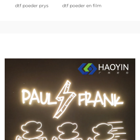
dtf poeder prys
dtf poeder en film