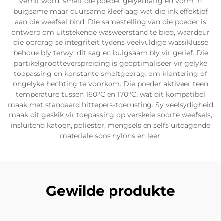
verhit word, smelt die poeder gelykmatig en vorm 'n
buigsame maar duursame kleeflaag wat die ink effektief
aan die weefsel bind. Die samestelling van die poeder is
ontwerp om uitstekende wasweerstand te bied, waardeur
die oordrag se integriteit tydens veelvuldige wassiklusse
behoue bly terwyl dit sag en buigsaam bly vir gerief. Die
partikelgrootteverspreiding is geoptimaliseer vir gelyke
toepassing en konstante smeltgedrag, om klontering of
ongelyke hechting te voorkom. Die poeder aktiveer teen
temperature tussen 160°C en 170°C, wat dit kompatibel
maak met standaard hittepers-toerusting. Sy veelsydigheid
maak dit geskik vir toepassing op verskeie soorte weefsels,
insluitend katoen, poliëster, mengsels en selfs uitdagende
materiale soos nylons en leer.
Gewilde produkte