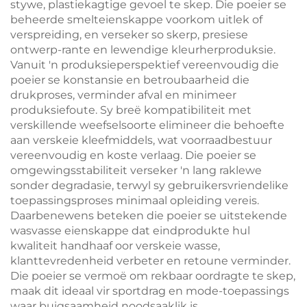
stywe, plastiekagtige gevoel te skep. Die poeier se
beheerde smelteienskappe voorkom uitlek of
verspreiding, en verseker so skerp, presiese
ontwerp-rante en lewendige kleurherproduksie.
Vanuit 'n produksieperspektief vereenvoudig die
poeier se konstansie en betroubaarheid die
drukproses, verminder afval en minimeer
produksiefoute. Sy breë kompatibiliteit met
verskillende weefselsoorte elimineer die behoefte
aan verskeie kleefmiddels, wat voorraadbestuur
vereenvoudig en koste verlaag. Die poeier se
omgewingsstabiliteit verseker 'n lang raklewe
sonder degradasie, terwyl sy gebruikersvriendelike
toepassingsproses minimaal opleiding vereis.
Daarbenewens beteken die poeier se uitstekende
wasvasse eienskappe dat eindprodukte hul
kwaliteit handhaaf oor verskeie wasse,
klanttevredenheid verbeter en retoune verminder.
Die poeier se vermoë om rekbaar oordragte te skep,
maak dit ideaal vir sportdrag en mode-toepassings
waar buigsaamheid noodsaaklik is.