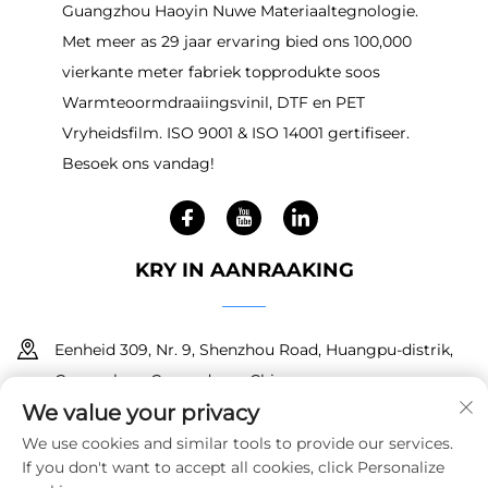
Guangzhou Haoyin Nuwe Materiaaltegnologie.
Met meer as 29 jaar ervaring bied ons 100,000
vierkante meter fabriek topprodukte soos
Warmteoormdraaiingsvinil, DTF en PET
Vryheidsfilm. ISO 9001 & ISO 14001 gertifiseer.
Besoek ons vandag!
KRY IN AANRAAKING
Eenheid 309, Nr. 9, Shenzhou Road, Huangpu-distrik,
Guangzhou, Guangdong, China
We value your privacy
+86 18150601728
We use cookies and similar tools to provide our services.
If you don't want to accept all cookies, click Personalize
[email protected]