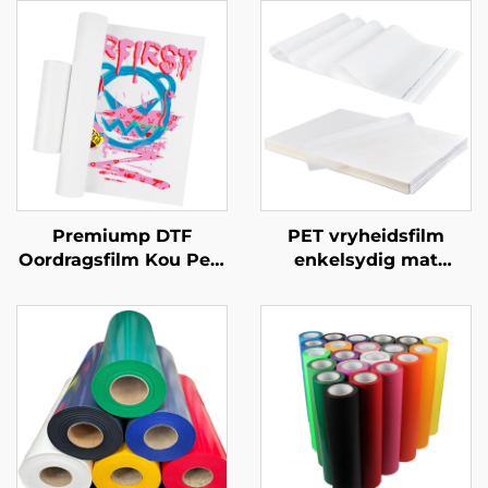
Premiump DTF
PET vryheidsfilm
Oordragsfilm Kou Peel
enkelsydig mat
60cm
antistaties