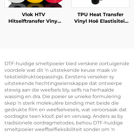
Vlok HTV
TPU Heat Transfer
Hitselftransfer Vinyl
Vinyl Hoë Elastisiteit
50cm vir T-Ouer
Perfek vir
Sportkleding
DTF-huidige smeltpoeier bied verskeie oortuigende
voordele wat dit 'n uitstekende keuse maak vir
tekstieldruktoepassings. Eerstens verseker sy
uitstekende hechtingseienskappe dat ontwerpe
stewig aan die weefsels bly, selfs na herhaalde
wassing en dra. Die poeier se unieke formulering
skep 'n sterk molekulêre binding met beide die
gedrukte film en weefselvesels, wat veroorsaak dat
oordragte teen kloof, pel en vervaag. Anders as by
tradisionele oordragmetodes, behou DTF-huidige
smeltpoeier weeffselfleksibiliteit sonder om 'n