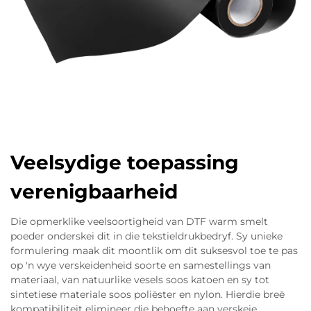
Veelsydige toepassing
verenigbaarheid
Die opmerklike veelsoortigheid van DTF warm smelt
poeder onderskei dit in die tekstieldrukbedryf. Sy unieke
formulering maak dit moontlik om dit suksesvol toe te pas
op 'n wye verskeidenheid soorte en samestellings van
materiaal, van natuurlike vesels soos katoen en sy tot
sintetiese materiale soos poliëster en nylon. Hierdie breë
kompatibiliteit elimineer die behoefte aan verskeie