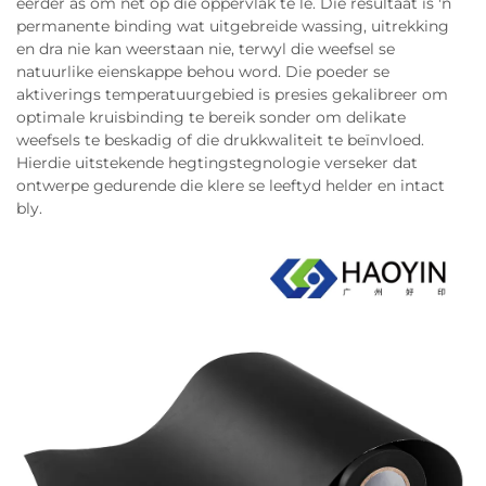
eerder as om net op die oppervlak te lê. Die resultaat is 'n
permanente binding wat uitgebreide wassing, uitrekking
en dra nie kan weerstaan nie, terwyl die weefsel se
natuurlike eienskappe behou word. Die poeder se
aktiverings temperatuurgebied is presies gekalibreer om
optimale kruisbinding te bereik sonder om delikate
weefsels te beskadig of die drukkwaliteit te beïnvloed.
Hierdie uitstekende hegtingstegnologie verseker dat
ontwerpe gedurende die klere se leeftyd helder en intact
bly.