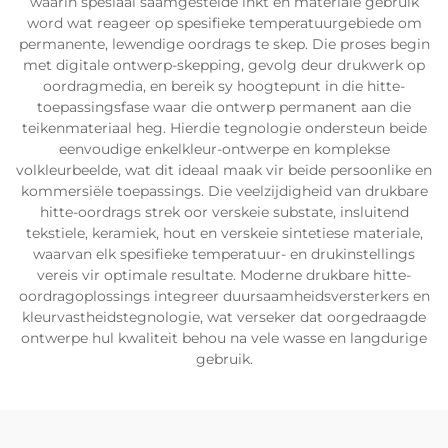
waarin spesiaal saamgestelde inkt en materiale gebruik
word wat reageer op spesifieke temperatuurgebiede om
permanente, lewendige oordrags te skep. Die proses begin
met digitale ontwerp-skepping, gevolg deur drukwerk op
oordragmedia, en bereik sy hoogtepunt in die hitte-
toepassingsfase waar die ontwerp permanent aan die
teikenmateriaal heg. Hierdie tegnologie ondersteun beide
eenvoudige enkelkleur-ontwerpe en komplekse
volkleurbeelde, wat dit ideaal maak vir beide persoonlike en
kommersiële toepassings. Die veelzijdigheid van drukbare
hitte-oordrags strek oor verskeie substate, insluitend
tekstiele, keramiek, hout en verskeie sintetiese materiale,
waarvan elk spesifieke temperatuur- en drukinstellings
vereis vir optimale resultate. Moderne drukbare hitte-
oordragoplossings integreer duursaamheidsversterkers en
kleurvastheidstegnologie, wat verseker dat oorgedraagde
ontwerpe hul kwaliteit behou na vele wasse en langdurige
gebruik.