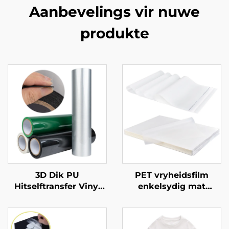
Aanbevelings vir nuwe
produkte
3D Dik PU
PET vryheidsfilm
Hitselftransfer Vinyl
enkelsydig mat
(0.5-1.0mm) Vir klere
antistaties
Logo Ontwerp