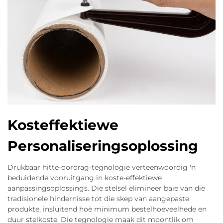
Kosteffektiewe
Personaliseringsoplossing
Drukbaar hitte-oordrag-tegnologie verteenwoordig 'n
beduidende vooruitgang in koste-effektiewe
aanpassingsoplossings. Die stelsel elimineer baie van die
tradisionele hindernisse tot die skep van aangepaste
produkte, insluitend hoë minimum bestelhoeveelhede en
duur stelkoste. Die tegnologie maak dit moontlik om