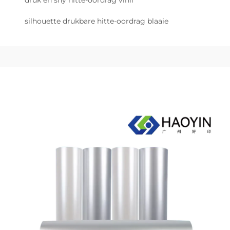
druk en sny hitte-oordrag vinil
silhouette drukbare hitte-oordrag blaaie