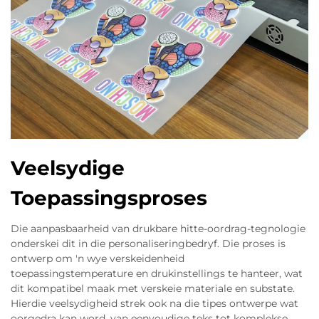
Veelsydige
Toepassingsproses
Die aanpasbaarheid van drukbare hitte-oordrag-tegnologie
onderskei dit in die personaliseringbedryf. Die proses is
ontwerp om 'n wye verskeidenheid
toepassingstemperature en drukinstellings te hanteer, wat
dit kompatibel maak met verskeie materiale en substate.
Hierdie veelsydigheid strek ook na die tipes ontwerpe wat
oorgedra kan word, van eenvoudige teks tot komplekse