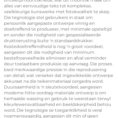
ontwerpmoontlikhede, wat dit moontlik maak om
alles van eenvoudige teks tot komplekse,
veelkleurige kunswerke met fotokwaliteit te skep.
Die tegnologie stel gebruikers in staat om
persoonlik aangepaste ontwerpe vinnig en
doeltreffend te produseer, met minimale opsteltijd
en sonder die nodigheid van gespesialiseerde
druktoerusting buite 'n standaarddrukker.
Kostedoeltreffendheid is nog 'n groot voordeel,
aangesien dit die nodigheid van minimum
bestelhoeveelhede elimineer en afval verminder
deur toelaatbare produksie op aanvraag. Die proses
bied merkwaardige presisie in die reprodusering
van detail, wat verseker dat ingewikkelde ontwerpe
akkuraat na die teikenmateriaal oorgedra word.
Duursaamheid is 'n sleutelvoordeel, aangesien
moderne hitte-oordrag-materiale ontwerp is om
herhaalde wassing en gebruik te weerstaan terwyl
kleurlewensvatbaarheid en beeldskerpheid behou
word. Die tegnologie se toeganklikheid is veral
noemenswaardig, aangesien dit min of geen