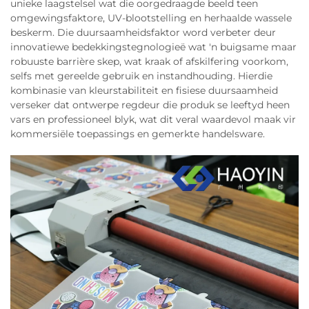
unieke laagstelsel wat die oorgedraagde beeld teen
omgewingsfaktore, UV-blootstelling en herhaalde wassele
beskerm. Die duursaamheidsfaktor word verbeter deur
innovatiewe bedekkingstegnologieë wat 'n buigsame maar
robuuste barrière skep, wat kraak of afskilfering voorkom,
selfs met gereelde gebruik en instandhouding. Hierdie
kombinasie van kleurstabiliteit en fisiese duursaamheid
verseker dat ontwerpe regdeur die produk se leeftyd heen
vars en professioneel blyk, wat dit veral waardevol maak vir
kommersiële toepassings en gemerkte handelsware.