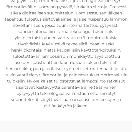
värjäyksissä ja materiaaleissa, jotka reagoivat tiettyyn
lämpötilaväliin luomaan pysyviä, kirkkaita siirtoja. Prosessi
alkaa digitaalisen suunnittelun luomisesta, sen jälkeen
tapahtuu tulostus siirtoväliaineelle ja se huipentuu lämmön
soveltamiseen, jossa suunnitelma tarttuu pysyvästi
kohdemateriaaliin. Tämä teknologia tukee sekä
yksinkertaisia yhden väritystä että monimutkaisia
täysivärisiä kuvia, mikä tekee siitä ideaalin sekä
henkilökohtaisiin että kaupallisiin käyttötarkoituksiin.
Tulostettavan lämpösiirron monikäyttöisyys ulottuu
useiden substraattien läpi mukaan lukien tekstiilit,
keraamiikka, puu ja erilaiset synteettiset materiaalit, joista
kukin vaatii tietyt lämpötila- ja paineasetukset optimaalisiin
tuloksiin. Nykyaikaiset tulostettavat lämpösiirto ratkaisut
sisältävät kestävyyttä parantavia aineita ja värien
pysyvyyttä teknologiaa varmistaen että siirretyt
suunnitelmat säilyttävät laatuansa useiden pesujen ja
pitkän käytön jälkeen.