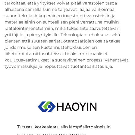
tarkoittaa, että yritykset voivat pitää varastojen tasoa
alhaisena samalla kun ne tarjoavat laajaa valikoimaa
suunnitelmia. Alkuperäinen investointi varusteisiin ja
materiaaleihin on suhteellisen pieni verrattuna muihin
räätälöintimenetelmiin, mikä tekee siitä saavutettavan
yrittäjille ja pienyrityksille. Teknologian tehokkuus sekä
pienten että suurten sarjatuotantosarjojen osalta takaa
johdonmukaisen kustannustehokkuuden eri
liiketoimintamittasuhteissa. Lisäksi minimaaliset
koulutusvaatimukset ja suoraviivainen prosessi vähentävät
työvoimakuluja ja nopeuttavat tuotantoaikatauluja.
Tutustu korkealaatuisiin lämpösiirtoaineisiin