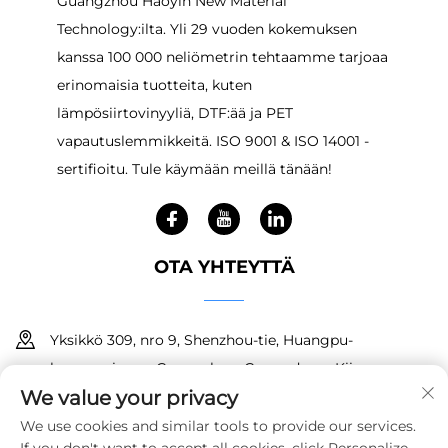
Guangzhou Haoyin New Material
Technology:ilta. Yli 29 vuoden kokemuksen
kanssa 100 000 neliömetrin tehtaamme tarjoaa
erinomaisia tuotteita, kuten
lämpösiirtovinyyliä, DTF:ää ja PET
vapautuslemmikkeitä. ISO 9001 & ISO 14001 -
sertifioitu. Tule käymään meillä tänään!
OTA YHTEYTTÄ
Yksikkö 309, nro 9, Shenzhou-tie, Huangpu-
kaupunginosa, Guangzhou, Guangdong, Kiina
We value your privacy
+86 18150601728
We use cookies and similar tools to provide our services.