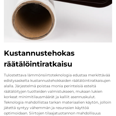
Kustannustehokas
räätälöintiratkaisu
Tulostettava lämmönsiirtoteknologia edustaa merkittävää
edistysaskelta kustannustehokkaiden räätälöintiratkaisujen
alalla. Järjestelmä poistaa monia perinteisiä esteitä
räätälöityjen tuotteiden valmistukseen, mukaan lukien
korkeat minimitilausmäärät ja kalliit asennuskulut.
Teknologia mahdollistaa tarkan materiaalien käytön, jolloin
jätettä syntyy vähemmän ja resurssien käyttöä
optimoidaan. Siirtojen tilaajatuotannon mahdollisuus