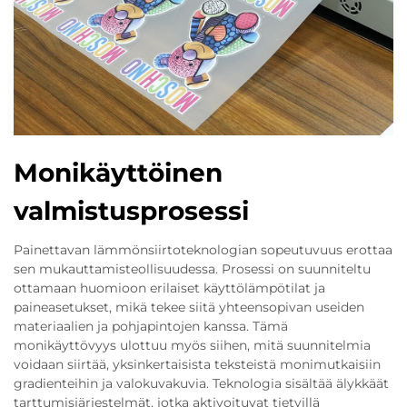
Monikäyttöinen
valmistusprosessi
Painettavan lämmönsiirtoteknologian sopeutuvuus erottaa
sen mukauttamisteollisuudessa. Prosessi on suunniteltu
ottamaan huomioon erilaiset käyttölämpötilat ja
paineasetukset, mikä tekee siitä yhteensopivan useiden
materiaalien ja pohjapintojen kanssa. Tämä
monikäyttövyys ulottuu myös siihen, mitä suunnitelmia
voidaan siirtää, yksinkertaisista teksteistä monimutkaisiin
gradienteihin ja valokuvakuvia. Teknologia sisältää älykkäät
tarttumisjärjestelmät, jotka aktivoituvat tietyillä