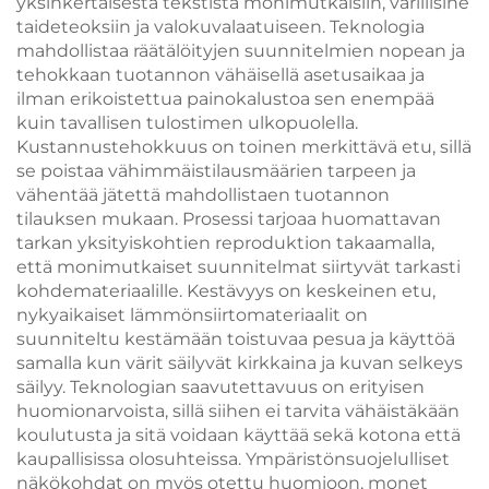
yksinkertaisesta tekstistä monimutkaisiin, värillisine
taideteoksiin ja valokuvalaatuiseen. Teknologia
mahdollistaa räätälöityjen suunnitelmien nopean ja
tehokkaan tuotannon vähäisellä asetusaikaa ja
ilman erikoistettua painokalustoa sen enempää
kuin tavallisen tulostimen ulkopuolella.
Kustannustehokkuus on toinen merkittävä etu, sillä
se poistaa vähimmäistilausmäärien tarpeen ja
vähentää jätettä mahdollistaen tuotannon
tilauksen mukaan. Prosessi tarjoaa huomattavan
tarkan yksityiskohtien reproduktion takaamalla,
että monimutkaiset suunnitelmat siirtyvät tarkasti
kohdemateriaalille. Kestävyys on keskeinen etu,
nykyaikaiset lämmönsiirtomateriaalit on
suunniteltu kestämään toistuvaa pesua ja käyttöä
samalla kun värit säilyvät kirkkaina ja kuvan selkeys
säilyy. Teknologian saavutettavuus on erityisen
huomionarvoista, sillä siihen ei tarvita vähäistäkään
koulutusta ja sitä voidaan käyttää sekä kotona että
kaupallisissa olosuhteissa. Ympäristönsuojelulliset
näkökohdat on myös otettu huomioon, monet