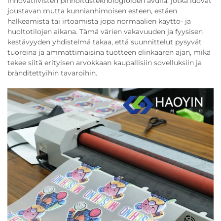
innovatiivisten pinnoitusteknologioiden avulla, jotka luovat
joustavan mutta kunnianhimoisen esteen, estäen
halkeamista tai irtoamista jopa normaalien käyttö- ja
huoltotilojen aikana. Tämä värien vakavuuden ja fyysisen
kestävyyden yhdistelmä takaa, että suunnittelut pysyvät
tuoreina ja ammattimaisina tuotteen elinkaaren ajan, mikä
tekee siitä erityisen arvokkaan kaupallisiin sovelluksiin ja
bränditettyihin tavaroihin.