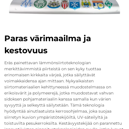
Paras värimaailma ja
kestovuus
Eräs painettavan lämmönsiirtoteknologian
merkittävimmistä piirteistä on sen kyky tuottaa
erinomaisen kirkkaita värjeä, jotka säilyttävät
voimakkaidensa ajan mittaan. Nykyaikaisten
siirtomateriaalien kehittyneessä muodostelmassa on
erikoisvärit ja polymeerejä, jotka muodostavat vahvan
sidoksen pohjamateriaalin kanssa samalla kun värien
syvyyttä ja selkeyttä säilytetään. Tämä teknologia
hyödyntää ainutlaatuista kerrosohjelmaa, joka suojaa
siirretyn kuvion ympäristötekijöiltä, UV-säteilyltä ja
toistuvilta pesukerroksilta. Kestävyystekijää on parannettu