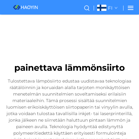
FI
painettava lämmönsiirto
Tulostettava lämpösiirto edustaa uudistavaa teknologiaa
räätälöinnin ja koruaidan alalla tarjoten monikäyttöisen
menetelmän suunnitelmien soveltamiseksi erilaisiin
materiaaleihin. Tämä prosessi sisältää suunnitelmien
luomisen erikoiskäyttöisen siirtopaperin tai vinyylin avulla,
jotka voidaan tulostaa tavallisilla inkjet- tai laserprinterillä,
jonka jälkeen ne siirretään haluttuun pintaan lämmön ja
paineen avulla. Teknologia hyödyntää edistynyttä
polymeeritiedettä käyttäen erityisesti formulointeja