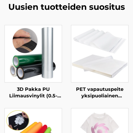
Uusien tuotteiden suositus
3D Pakka PU
PET vapautuspeite
Liimausvinylit (0.5-
yksipuoliainen
1.0mm) Vaateiden
matonkertainen vasta-
Logojen Suunnitteluun
statinen