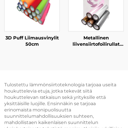
3D Puff Liimausvinylit
Metallinen
50cm
liivensiirtofoilirullat
vaatekauteen
Tulostettu lämmönsiirtoteknologia tarjoaa useita
houkuttelevia etuja, jotka tekevät siitä
houkuttelevan ratkaisun sekä yrityksille että
yksittäisille luojille. Ensinnäkin se tarjoaa
erinomaista monipuolisuutta
suunnittelumahdollisuuksien suhteen,
mahdollistaen kaikenlaisen suunnittelun