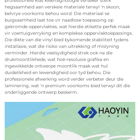
professionele klas kleeftegnologie verseker sterk
hegsaamheid aan verskeie materiale terwyl 'n skoon,
belvrye voorkoms behou word. Die materiaal se
buigsaamheid laat toe vir naadlose toepassing op
gekromde oppervlaktes, wat hierdie etikette perfek maak
vir voertuigverryking en komplekse oppervlaktoepassings.
Die dikte van die vinyl bied bykomende stabiliteit tydens
installasie, wat die risiko van uitrekking of mislyning
verminder. Hierdie veelsydigheid strek ook na die
drukmoontlikhede, wat hoë-resolusie grafika en
ingewikkelde ontwerpe moontlik maak wat hul
duidelikheid en lewendigheid oor tyd behou. Die
professionele afwerking word verder verbeter deur die
laminering, wat 'n premium voorkoms bied terwyl dit die
onderliggende ontwerp beskerm.