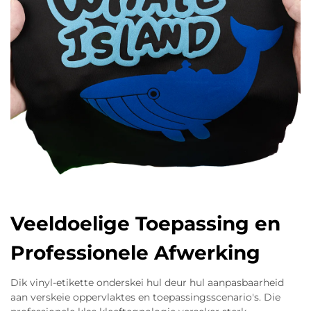
Veeldoelige Toepassing en
Professionele Afwerking
Dik vinyl-etikette onderskei hul deur hul aanpasbaarheid
aan verskeie oppervlaktes en toepassingsscenario's. Die