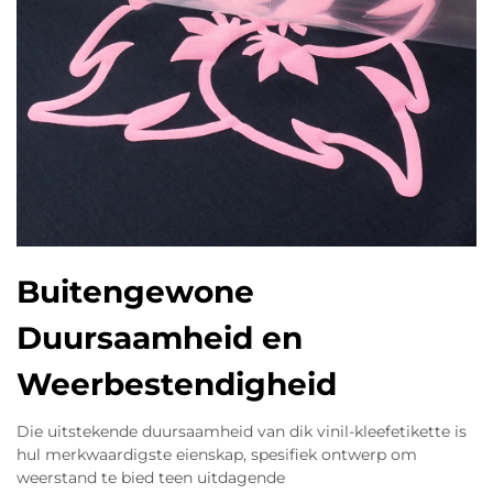
Buitengewone
Duursaamheid en
Weerbestendigheid
Die uitstekende duursaamheid van dik vinil-kleefetikette is
hul merkwaardigste eienskap, spesifiek ontwerp om
weerstand te bied teen uitdagende