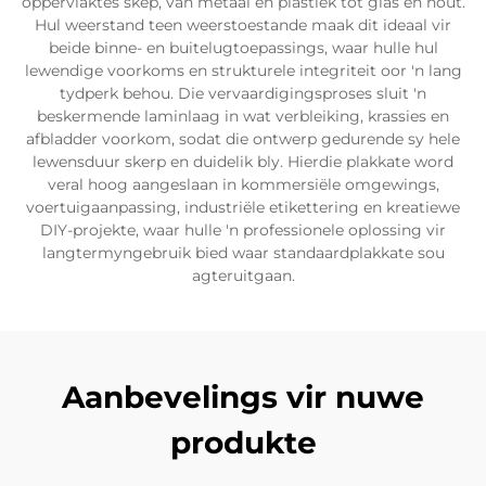
oppervlaktes skep, van metaal en plastiek tot glas en hout.
Hul weerstand teen weerstoestande maak dit ideaal vir
beide binne- en buitelugtoepassings, waar hulle hul
lewendige voorkoms en strukturele integriteit oor 'n lang
tydperk behou. Die vervaardigingsproses sluit 'n
beskermende laminlaag in wat verbleiking, krassies en
afbladder voorkom, sodat die ontwerp gedurende sy hele
lewensduur skerp en duidelik bly. Hierdie plakkate word
veral hoog aangeslaan in kommersiële omgewings,
voertuigaanpassing, industriële etikettering en kreatiewe
DIY-projekte, waar hulle 'n professionele oplossing vir
langtermyngebruik bied waar standaardplakkate sou
agteruitgaan.
Aanbevelings vir nuwe
produkte