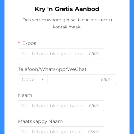
Kry 'n Gratis Aanbod
Ons verteenwoordiger sal binnekort met u
kontak maak.
E-pos
0/100
Telefoon/WhatsApp/WeChat
Code
0/100
Naam
0/100
Maatskappy Naam
0/200