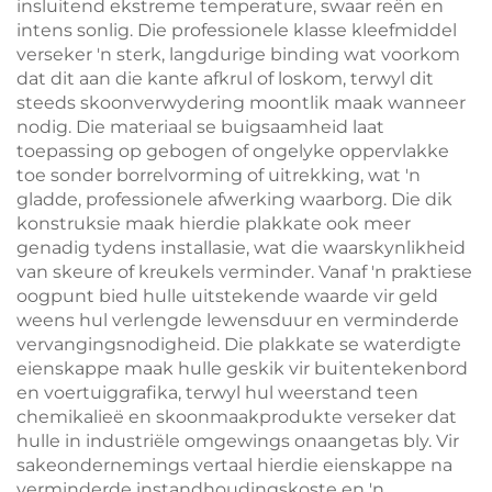
insluitend ekstreme temperature, swaar reën en
intens sonlig. Die professionele klasse kleefmiddel
verseker 'n sterk, langdurige binding wat voorkom
dat dit aan die kante afkrul of loskom, terwyl dit
steeds skoonverwydering moontlik maak wanneer
nodig. Die materiaal se buigsaamheid laat
toepassing op gebogen of ongelyke oppervlakke
toe sonder borrelvorming of uitrekking, wat 'n
gladde, professionele afwerking waarborg. Die dik
konstruksie maak hierdie plakkate ook meer
genadig tydens installasie, wat die waarskynlikheid
van skeure of kreukels verminder. Vanaf 'n praktiese
oogpunt bied hulle uitstekende waarde vir geld
weens hul verlengde lewensduur en verminderde
vervangingsnodigheid. Die plakkate se waterdigte
eienskappe maak hulle geskik vir buitentekenbord
en voertuiggrafika, terwyl hul weerstand teen
chemikalieë en skoonmaakprodukte verseker dat
hulle in industriële omgewings onaangetas bly. Vir
sakeondernemings vertaal hierdie eienskappe na
verminderde instandhoudingskoste en 'n