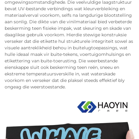
omgewingsomstandighede. Die veelvuldige laagstruktuur
bevat UV-bestande verbindings wat kleurverbleiking en
materiaalverval voorkom, selfs na langdurige blootstelling
aan sonlig. Die dikte van die vinilmateriaal bied verbeterde
beskerming teen fisieke impak, wat skeuring en skade van
daaglikse gebruik voorkom. Hierdie stewige konstruksie
verseker dat die etikette hul strukturele integriteit sowel as
visuele aantreklikheid behou in buitelugtoepassings, wat
hulle ideaal maak vir buite-tekens, voertuigomhulsings en
etikettering van buite-toerusting. Die weerbestande
eienskappe sluit ook beskerming teen reën, sneeu en
ekstreme temperatuursverskille in, wat waterskade
voorkom en verseker dat die plaksel steeds effektief bly
ongeag die weerstoestande.