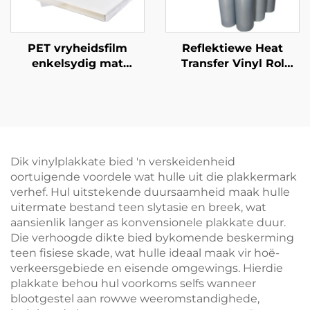
PET vryheidsfilm
Reflektiewe Heat
enkelsydig mat
Transfer Vinyl Rol
antistaties
50cm vir T-Ouers
Dik vinylplakkate bied 'n verskeidenheid
oortuigende voordele wat hulle uit die plakkermark
verhef. Hul uitstekende duursaamheid maak hulle
uitermate bestand teen slytasie en breek, wat
aansienlik langer as konvensionele plakkate duur.
Die verhoogde dikte bied bykomende beskerming
teen fisiese skade, wat hulle ideaal maak vir hoë-
verkeersgebiede en eisende omgewings. Hierdie
plakkate behou hul voorkoms selfs wanneer
blootgestel aan rowwe weeromstandighede,