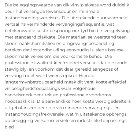
Die beleggingswaarde van dik vinylplakkate word duidelik
deur hul verlengde lewensduur en minimale
instandhoudingsvereistes. Die uitstekende duursaamheid
vertaal na verminderde vervangingsfrequentie, wat
betekenisvolle koste-besparing oor tyd bied in vergelyking
met standaard plakkate. Die materiaal se weerstand teen
skoonmaakchemikalieë en omgewingsbesoedeling
beteken dat instandhouding eenvoudig is, slegs basiese
skoonmaak vereis om die voorkoms te behou. Die
professionele kwaliteit kleefmiddel verseker dat die rande
stewig bly, en voorkom dat daar gereeld aangepas of
vervang moet word weens opkrul. Hierdie
langtermynbetroubaarheid maak dit veral koste-effektief
vir besigheidstoepassings waar volgehoue
handelsmerkidentiteit en professionele voorkoms
noodsaaklik is. Die aanvanklike hoër koste word gedeeltelik
uitgebalanseer deur die verminderde vervangings- en
instandhoudingsfrekwensie, wat 'n uitstekende opbrengs
op belegging vir kommersiële en industriële toepassings
bied.