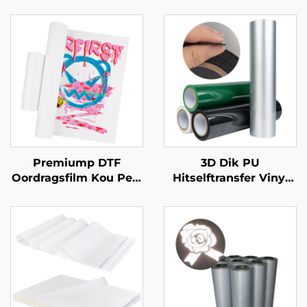
Premiump DTF
3D Dik PU
Oordragsfilm Kou Peel
Hitselftransfer Vinyl
60cm
(0.5-1.0mm) Vir klere
Logo Ontwerp