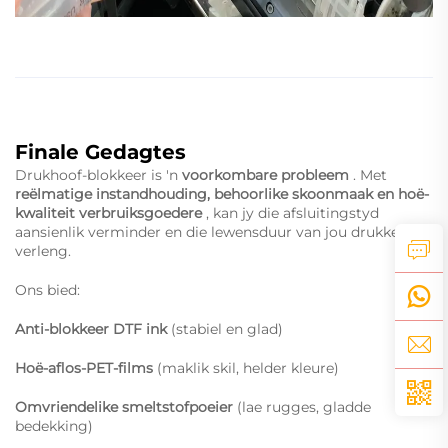
Finale Gedagtes
Drukhoof-blokkeer is 'n
voorkombare probleem
. Met
reëlmatige instandhouding, behoorlike skoonmaak en hoë-
kwaliteit verbruiksgoedere
, kan jy die afsluitingstyd
aansienlik verminder en die lewensduur van jou drukker
verleng.
Ons bied:
Anti-blokkeer DTF ink
(stabiel en glad)
Hoë-aflos-PET-films
(maklik skil, helder kleure)
Omvriendelike smeltstofpoeier
(lae rugges, gladde
bedekking)