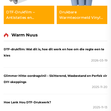
DTF-Drukfilm –
Drukbare
Antistaties en
Warmteoormeld Vinyl
Vochtbestand
vir Inkjet Drukker
Warm Nuus
DTF-drukfilm: Wat dit is, hoe dit werk en hoe om die regte een te
kies
2026-03-19
Glimmer Hitte-oordragvinil – Skitterend, Wasbestand en Perfek vir
DIY-skeppings
2025-11-20
Hoe Lank Hou DTF-Drukwerk?
2025-11-13