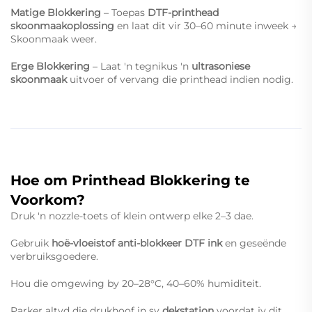
Matige Blokkering
– Toepas
DTF-printhead
skoonmaakoplossing
en laat dit vir 30–60 minute inweek →
Skoonmaak weer.
Erge Blokkering
– Laat 'n tegnikus 'n
ultrasoniese
skoonmaak
uitvoer of vervang die printhead indien nodig.
Hoe om Printhead Blokkering te
Voorkom?
Druk 'n nozzle-toets of klein ontwerp elke 2–3 dae.
Gebruik
hoë-vloeistof anti-blokkeer DTF ink
en geseënde
verbruiksgoedere.
Hou die omgewing by 20–28°C, 40–60% humiditeit.
Parker altyd die drukhoof in sy
dekstation
voordat jy dit