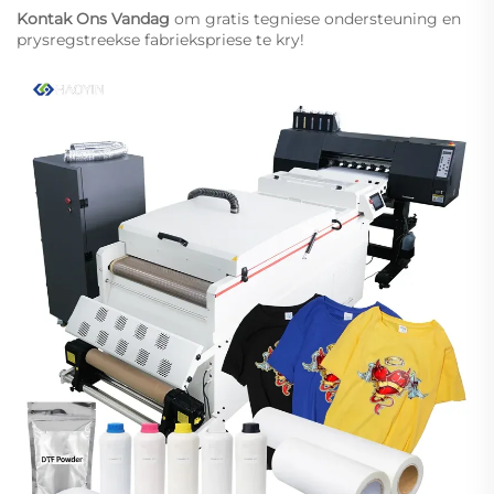
Kontak Ons Vandag
om gratis tegniese ondersteuning en
prysregstreekse fabriekspriese te kry!