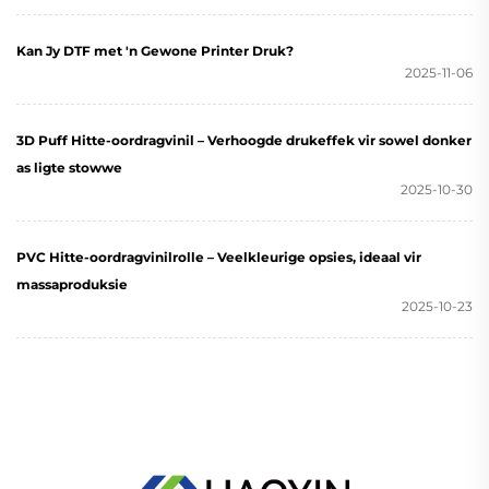
Kan Jy DTF met 'n Gewone Printer Druk?
2025-11-06
3D Puff Hitte-oordragvinil – Verhoogde drukeffek vir sowel donker
as ligte stowwe
2025-10-30
PVC Hitte-oordragvinilrolle – Veelkleurige opsies, ideaal vir
massaproduksie
2025-10-23