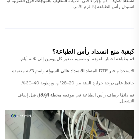
انسداد شديد
– قم بإجراء فني الصيانة
التنظيف بالموجات فوق الصوتية
أو
استبدل رأس الطباعة إذا لزم الأمر.
كيفية منع انسداد رأس الطباعة؟
قم بطباعة اختبار للفوهة أو تصميم صغير كل يومين إلى ثلاثة أيام.
الاستخدام
حبر DTF المضاد للانسداد عالي السيولة
واستهلاكية معتمدة.
حافظ على درجة حرارة البيئة بين 20–28°م، ورطوبة 40–60%.
قم دائمًا بإيقاف رأس الطباعة في موقعه
محطة الإغلاق
قبل إيقاف
التشغيل.