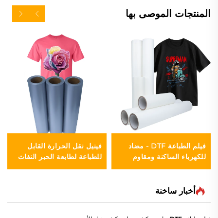
المنتجات الموصى بها
فيلم الطباعة DTF - مضاد
فينيل نقل الحرارة القابل
للكهرباء الساكنة ومقاوم
للطباعة لطابعة الحبر النفاث
للرطوبة
أخبار ساخنة