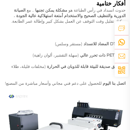
أفكار ختامية
حدوث انسداد في رأس الطباعة هو
مشكلة يمكن تجنبها
.. مع
الصيانة
الدورية والتنظيف الصحيح والاستخدام أمتعة استهلاكية عالية الجودة
،
يمكنك تقليل وقت التوقف عن العمل بشكل كبير وإطالة عمر الطابعة.
نقدم:
حبر DTF المضاد للانسداد
(مستقر وسلس)
أغشية PET ذات تحرر عالي
(سهلة التقشير، ألوان زاهية)
مساحيق صديقة للبيئة قابلة للذوبان في الحرارة
(مخلفات قليلة، طلاء
ناعم)
اتصل بنا اليوم
للحصول على دعم فني مجاني وأسعار مباشرة من المصنع!