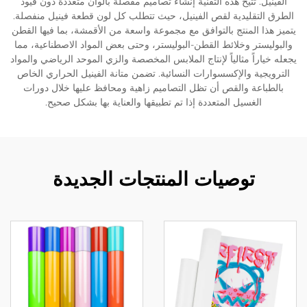
الفينيل. تتيح هذه التقنية إنشاء تصاميم مفصلة بألوان متعددة دون قيود
الطرق التقليدية لقص الفينيل، حيث تتطلب كل لون قطعة فينيل منفصلة.
يتميز هذا المنتج بالتوافق مع مجموعة واسعة من الأقمشة، بما فيها القطن
والبوليستر وخلائط القطن-البوليستر، وحتى بعض المواد الاصطناعية، مما
يجعله خياراً مثالياً لإنتاج الملابس المخصصة والزي الموحد الرياضي والمواد
الترويجية والإكسسوارات النسائية. تضمن متانة الفينيل الحراري الخاص
بالطباعة والقص أن تظل التصاميم زاهية ومحافظ عليها خلال دورات
الغسيل المتعددة إذا تم تطبيقها والعناية بها بشكل صحيح.
توصيات المنتجات الجديدة