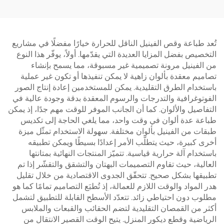
I3200 I1600 Xp600 1390
4720 Tx800
تُعد طباعة وقص الفينيل الناقل للحرارة خيارًا مفضلًا في مشاريع
التخصيص بفضل المزايا العديدة التي يقدّمها. أولاً، يوفّر هذا النوع
من الفينيل مرونة تصميمية غير مسبوقة، مما يسمح بإنشاء
تصاميم معقدة بألوان زاهية لا يمكن تنفيذها أو تكون غير عملية
باستخدام الطرق التقليدية. يمكن للمستخدمين إعادة إنتاج الصور
الفوتوغرافية والتدرجات والرسوم المعقدة بدقة وجودة عالية في
التفاصيل والألوان. كما أن الجانب الموفر للوقت مهم جدًا، إذ يمكن
طباعة عدة ألوان في وقت واحد، مما يلغي الحاجة إلى تكديس
طبقات من الفينيل بألوان مختلفة. سهولة الاستخدام تمثّل ميزة
أخرى كبيرة، حيث يتطلّب الأمر إعدادًا بسيطًا ويمكن تطبيقه
باستخدام آلة حرارية قياسية. تتميّز المنتجات النهائية بمتانتها
العالية، حيث تقاوم التصميمات البهتان والتشقق والتقشّر إذا تم
تطبيقها بشكل صحيح. تتحقّق الجدوى الاقتصادية من خلال تقليل
هدر المواد والوقت اللازم للعمالة، إذ تُطبَع التصاميم تمامًا كما هو
مطلوب دون احتياطي زائد. تتعدّد الأسطح القابلة للتطبيق لتشمل
أكثر من القمصان التقليدية لتضم الحقائب والقبعات والملابس
الرياضية وقطع ديكور المنزل. يتيح الوقت القصير الانتقال من