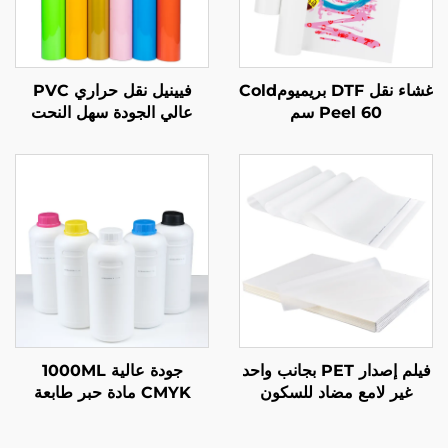
غشاء نقل DTF بريميومCold
فيينيل نقل حراري PVC
Peel 60 سم
عالي الجودة سهل النحت
والنقل
فيلم إصدار PET بجانب واحد
جودة عالية 1000ML
غير لامع مضاد للسكون
CMYK مادة حبر طابعة
الكهربائي
DTF لنقل النسيجpatible
مع رؤوس الطابعات Epson