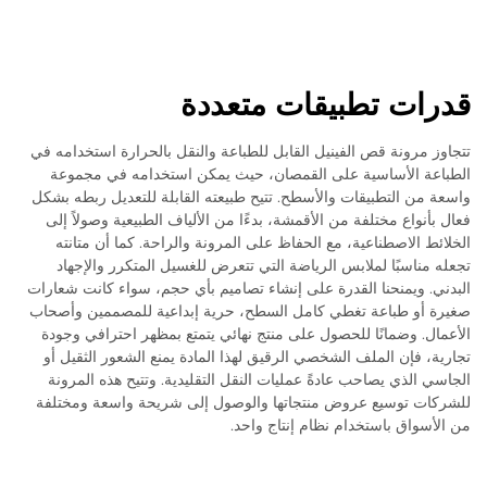
قدرات تطبيقات متعددة
تتجاوز مرونة قص الفينيل القابل للطباعة والنقل بالحرارة استخدامه في
الطباعة الأساسية على القمصان، حيث يمكن استخدامه في مجموعة
واسعة من التطبيقات والأسطح. تتيح طبيعته القابلة للتعديل ربطه بشكل
فعال بأنواع مختلفة من الأقمشة، بدءًا من الألياف الطبيعية وصولاً إلى
الخلائط الاصطناعية، مع الحفاظ على المرونة والراحة. كما أن متانته
تجعله مناسبًا لملابس الرياضة التي تتعرض للغسيل المتكرر والإجهاد
البدني. ويمنحنا القدرة على إنشاء تصاميم بأي حجم، سواء كانت شعارات
صغيرة أو طباعة تغطي كامل السطح، حرية إبداعية للمصممين وأصحاب
الأعمال. وضمانًا للحصول على منتج نهائي يتمتع بمظهر احترافي وجودة
تجارية، فإن الملف الشخصي الرقيق لهذا المادة يمنع الشعور الثقيل أو
الجاسي الذي يصاحب عادةً عمليات النقل التقليدية. وتتيح هذه المرونة
للشركات توسيع عروض منتجاتها والوصول إلى شريحة واسعة ومختلفة
من الأسواق باستخدام نظام إنتاج واحد.