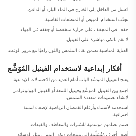
اغسل من الداخل إلى الخارج في الماء البارد أو الدافئ.
تجنّب استخدام المبيض أو المنظفات القاسية.
جفف في المجفف على حرارة منخفضة أو جففه في الهواء.
لا تقم بالكي مباشرة على الفينيل.
العناية المناسبة تضمن بقاء الملمس واللون زاهيًا مع مرور الوقت.
أفكار إبداعية لاستخدام الفينيل المُوَشَّع
يفتح الفينيل الموشَّع الباب أمام العديد من الاحتمالات الإبداعية:
اجمع بين الفينيل الموشَّع وفينيل اللمعة أو الفينيل الهولوغرامي
لإنشاء تصميمات متعددة الملمس.
استخدمه لأسماء وأرقام القمصان الرياضية لإضفاء لمسة
احترافية.
صمم تصاميم موسمية للسُترات والمعاطف والقبعات.
أضف أحرف مُنْسَلَّمة إلى منتجات ديكور المنزل مثل الوسائد.