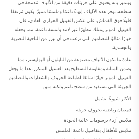
ويتميز بأنه يحتوي على جزيئات دقيقة من الألياف مُدمجة في
سطحه. توفر هذه الألياف إنهاءً ناعمًا وملمسًا مميزًا يكون مُرتفعًا
قليلًا فوق القماش. على عكس الفينيل الحراري العادي، فإن
الفينيل الموبر يمتلك مظهرًا غير لامع ولمسة ناعمة، مما يجعله
خيارًا مثاليًا للتصاميم التي ترغب في أن تبرز من الناحية البصرية
والجسدية.
عادةً ما تكون الألياف مصنوعة من النايلون أو البوليستر، مما
يضمن المتانة ومقاومة التسطيح بعد الغسيل المتكرر. هذا ما يجعل
الفينيل الموبر خيارًا شائعًا لطباعة الحروف والشعارات والتصاميم
الجريئة التي تستفيد من سطح ناعم ولكنه متين.
الأكثر شيوعًا تشمل:
قمصان رياضية بحروف جريئة
ملابس أزياء برسومات عالية الجودة
ملابس للأطفال بتفاصيل ناعمة الملمس