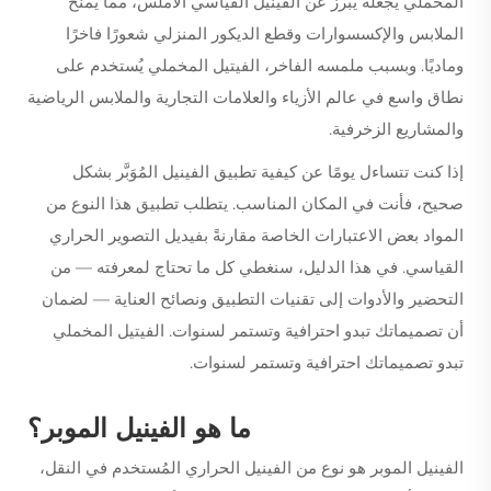
المخملي يجعله يبرز عن الفينيل القياسي الأملس، مما يمنح
الملابس والإكسسوارات وقطع الديكور المنزلي شعورًا فاخرًا
وماديًا. وبسبب ملمسه الفاخر،
الفيتيل المخملي
يُستخدم على
نطاق واسع في عالم الأزياء والعلامات التجارية والملابس الرياضية
والمشاريع الزخرفية.
إذا كنت تتساءل يومًا عن كيفية تطبيق الفينيل المُوَبَّر بشكل
صحيح، فأنت في المكان المناسب. يتطلب تطبيق هذا النوع من
المواد بعض الاعتبارات الخاصة مقارنةً بفيديل التصوير الحراري
القياسي. في هذا الدليل، سنغطي كل ما تحتاج لمعرفته — من
التحضير والأدوات إلى تقنيات التطبيق ونصائح العناية — لضمان
أن تصميماتك تبدو احترافية وتستمر لسنوات.
الفيتيل المخملي
تبدو تصميماتك احترافية وتستمر لسنوات.
ما هو الفينيل الموبر؟
الفينيل الموبر هو نوع من الفينيل الحراري المُستخدم في النقل،