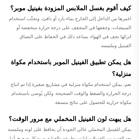
كيف أقوم بغسل الملابس المزودة بفينيل موبر؟
اغمرها من الداخل إلى الخارج بماء بارد أو دافئ، وتجنَّب استخدام
المبيضات، وجففها في المجفف على درجة حرارة منخفضة أو
اتركها تجف في الهواء. يساعد ذلك في الحفاظ على التصاق
الفينيل وملمسه.
هل يمكن تطبيق الفينيل الموبر باستخدام مكواة
منزلية؟
نعم، يمكن استخدام مكواة منزلية في مشاريع صغيرة إذا تم اتباع
درجة الحرارة والضغط والوقت الصحيحة. ولكن يُوصى باستخدام
مكواة حرارية للحصول على نتائج متسقة.
هل يبهت لون الفينيل المخملي مع مرور الوقت؟
يمكن للفينيل المخملي عالي الجودة أن يحافظ على لونه وملمسه
بعد العديد من الغسلات إذا تم تطبيقه والعناية به بشكل صحيح. أما