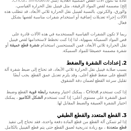
عادةً ما تكون آلات القص المكتبية العادية (مثل Cricut، Silhouette،
إلخ) مصممة لقص المواد الرقيقة، مثل فينيل نقل الحرارة القياسي،
والورق، والكرتون. بالنسبة لفينيل نقل الحرارة ثلاثي الأبعاد، قد تتطلب هذه
الآلات إجراء تعديلات إضافية أو استخدام شفرات مناسبة لقصها بشكل
فعال.
ربما لا تكون الشفرات القياسية المستخدمة في هذه الآلات قادرة على
قص المواد السميكة بسهولة، لذا إذا كنت تخطط لاستخدامها لقص فينيل
نقل الحرارة ثلاثي الأبعاد، فمن المستحسن استخدام
شفرة قطع عميقة
أو
شفرة مصممة خصيصًا للمواد السميكة.
2.
إعدادات الشفرة والضغط
بسبب صلابة فينيل نقل الحرارة ثلاثي الأبعاد، قد تحتاج إلى ضبط شفرة آلة
القطع على ضغط قطع أعلى، وقد يلزم تعديل عمق القطع. يجب أيضًا
تقليل سرعة القطع لضمان دقة الشقوق.
إذا كنت تستخدم
Cricut
، يمكنك اختيار وضعية
رابطة قوية
القطع وضبط
عمق الشفرة على مستوى أعلى؛ إذا كنت تستخدم
الشكل الكاميو
، يمكنك
اختيار الشفرة العميقة والضبط المقابل لها.
3.
القطع المتعدد والقطع الطبقي
إذا لم تتمكن آلة القطع من قطع المادة دفعة واحدة، فقد تحتاج إلى تنفيذ
قطع متعددة
، مع زيادة تدريجية لعمق القطع حتى يتم قطع الفينيل بالكامل.