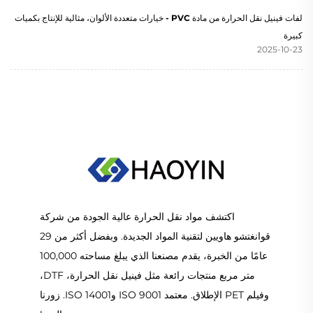
لفات فينيل نقل الحرارة من مادة PVC - خيارات متعددة الألوان، مثالية للإنتاج بكميات
كبيرة
2025-10-23
اكتشف مواد نقل الحرارة عالية الجودة من شركة
قوانغتشو هاويين لتقنية المواد الجديدة. وبفضل أكثر من 29
عامًا من الخبرة، يقدم مصنعنا الذي يبلغ مساحته 100,000
متر مربع منتجات رائعة مثل فينيل نقل الحرارة، DTF،
وفيلم PET الإطلاق. معتمد ISO 9001 وISO 14001. زورنا