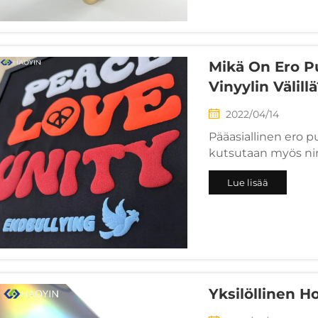
vaatteet, kyltit ja 
Mikä On Ero Pu
Vinyylin Välill
2022/04/14
Pääasiallinen ero puf
kutsutaan myös nim
HTV) välillä on tek
Lue lisää
lämmön käytön jälke
Laajenee ("puffaa") j
Yksilöllinen 