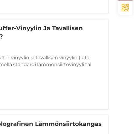
mainontamateriaalit.
ffer-Vinyylin Ja Tavallisen
ä?
fer-vinyylin ja tavallisen vinyylin (jota
ellä standardi lämmönsiirtovinyyli tai
stuurissa, ulkoasussa ja lopputuloksessa
en: 🟣 1. Puffer-vinyylin tekstuuri/vaikutus:
a luo koholla olevan, 3D-...
Holografinen Lämmönsiirtokangas