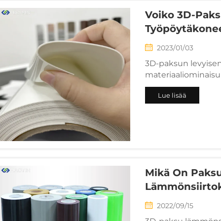
Voiko 3D-Paks
Työpöytäkonee
2023/01/03
3D-paksun levyisen
materiaaliominaisu
tavallisesta lämmön
Lue lisää
työpöytäleikkausko
huomioita: 1. Leikkau
Mikä On Paks
Lämmönsiirto
2022/09/15