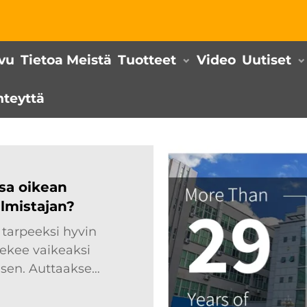
ivu
Tietoa Meistä
Tuotteet
Video
Uutiset
hteyttä
ssa oikean
lmistajan?
 tarpeeksi hyvin
tekee vaikeaksi
isen. Auttaakseni
uunnitelman
mmäinen