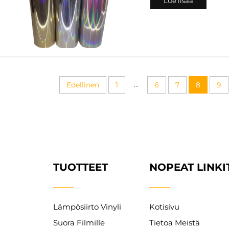
Lue lisää
jotka tekevät mistä
hohtavan sävyn. Olit
...
Edellinen
1
6
7
8
9
TUOTTEET
NOPEAT LINKI
Lämpösiirto Vinyli
Kotisivu
Suora Filmille
Tietoa Meistä