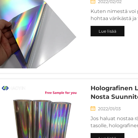
2022/02/02
Kuten nimestä voi 
hohtaa värikästä ja
pinnoitettu metallis
Lue lisää
kestävän ja hankaus
Holografinen 
Nosta Suunnite
2022/01/03
Jos haluat nostaa r
tasolle, holografin
Sen värikäs, heijast