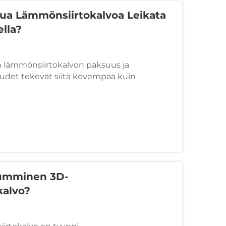
ua Lämmönsiirtokalvoa Leikata
lla?
 lämmönsiirtokalvon paksuus ja
udet tekevät siitä kovempaa kuin
siirtokalvosta, mikä voi aiheuttaa haasteita
neiden käytössä. Tässä on otettavia
s...
umminen 3D-
kalvo?