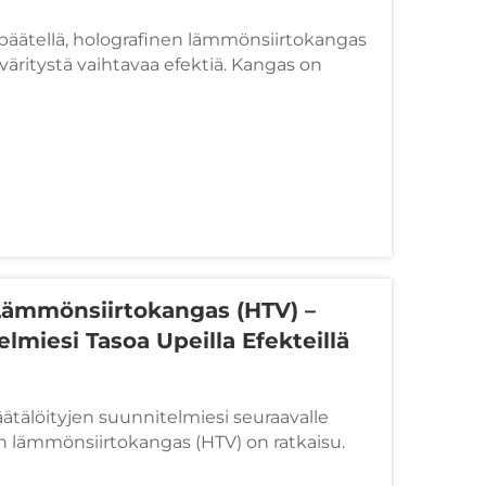
päätellä, holografinen lämmönsiirtokangas
 väritystä vaihtavaa efektiä. Kangas on
ella galvanoinnilla, mikä tekee siitä
ta vastustavan. Sitä voi pestä koneessa...
Lämmönsiirtokangas (HTV) –
lmiesi Tasoa Upeilla Efekteillä
äätälöityjen suunnitelmiesi seuraavalle
en lämmönsiirtokangas (HTV) on ratkaisu.
ava pinta luo upeita visuaalisia efektejä,