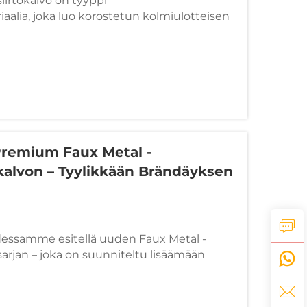
irtokalvo on tyyppi
aalia, joka luo korostetun kolmiulotteisen
le tai teksteille. "3D"-vaikutelma
sesti lämpöpuristusprosessin avulla, jolloin
aa korostuneen pinnan...
remium Faux Metal -
alvon – Tyylikkään Brändäyksen
dessamme esitellä uuden Faux Metal -
arjan – joka on suunniteltu lisäämään
lopputulos projekteihisi ilman kalliista
t ovat ideaaliset hienojen, premium-
 luomiseen useille pinnoille, mukaan lukien