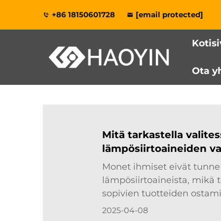
+86 18150601728
[email protected]
Kotis
Ota y
Mitä tarkastella valite
lämpösiirtoaineiden va
Monet ihmiset eivät tunne
lämpösiirtoaineista, mikä 
sopivien tuotteiden ostam
tässä annan laajan ostos
2025-04-08
lämpösiirtoaineille. Ensi