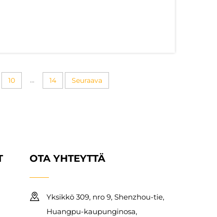
 tahansa projektista erottuvan irtoavan
pa...
...
10
14
Seuraava
T
OTA YHTEYTTÄ
Yksikkö 309, nro 9, Shenzhou-tie,
Huangpu-kaupunginosa,