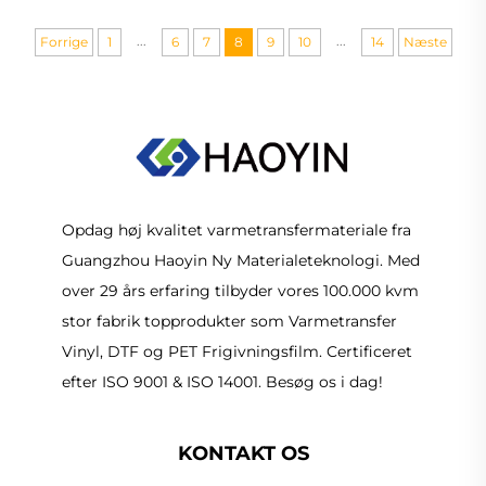
...
...
Forrige
1
6
7
8
9
10
14
Næste
Opdag høj kvalitet varmetransfermateriale fra
Guangzhou Haoyin Ny Materialeteknologi. Med
over 29 års erfaring tilbyder vores 100.000 kvm
stor fabrik topprodukter som Varmetransfer
Vinyl, DTF og PET Frigivningsfilm. Certificeret
efter ISO 9001 & ISO 14001. Besøg os i dag!
KONTAKT OS