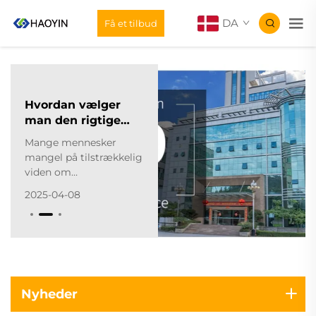
DA
Få et tilbud
Hvordan vælger
man den rigtige
leverandør af
Mange mennesker
varmeoverførselsmaterialer?
mangel på tilstrækkelig
viden om
varmetransportmaterialer,
2025-04-08
hvilket gør det svært at
købe egnete produkter.
For at hjælpe med
dette, vil jeg levere en
omfattende
købshåndbog for
varmetransportmaterialer.
Nyheder
Den første afgørende