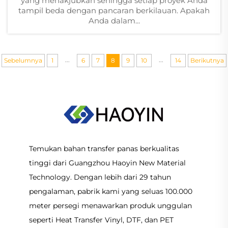
yang menakjubkan sehingga setiap proyek Anda
tampil beda dengan pancaran berkilauan. Apakah
Anda dalam...
...
...
Sebelumnya
1
6
7
8
9
10
14
Berikutnya
Temukan bahan transfer panas berkualitas
tinggi dari Guangzhou Haoyin New Material
Technology. Dengan lebih dari 29 tahun
pengalaman, pabrik kami yang seluas 100.000
meter persegi menawarkan produk unggulan
seperti Heat Transfer Vinyl, DTF, dan PET