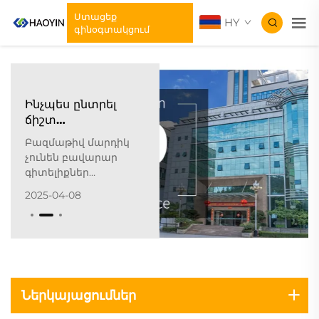
Ստացեք
HY
գինօգտակցում
Ինչպես ընտրել
ճիշտ
ջերմափոխանցման
Բազմաթիվ մարդիկ
նյութերի
չունեն բավարար
մասնագետագրության
գիտելիքներ
մասնակից:
ջերմության
2025-04-08
փոխանցման
նյութերի մասին, և դա
դժվարություն է
առաջացնում
համապատասխան
արտադրանքներ
գնելու համար: Այս
Ներկայացումներ
խնդրի լուծման