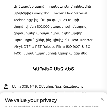
Արձագանք բարձր որակվա թերմոդինամիկ
նյութերից Guangzhou Haoyin New Material
Technology-ից։ Դուրս գալու 29 տարի
փորձով, մեր 100,000 քառակուսի մետրով
գործարանը առաջարկում է գեղարվոր
արտադրանքներ, ինչպիսիք են՝ Heat Transfer
Vinyl, DTF և PET Release Film։ ISO 9001 & ISO
14001 ստանդարտներով։ Այսօր այցեք մեզ։
ԿԱՊՎԵՔ ՄԵԶ ՀԵՏ
Ենիթ 309, № 9, Շենզհու Rua, Հուանգպու
Դիստրիկտ, Գուանգզու, Գուանգդունգ, Չինա
We value your privacy
+86 18150601728