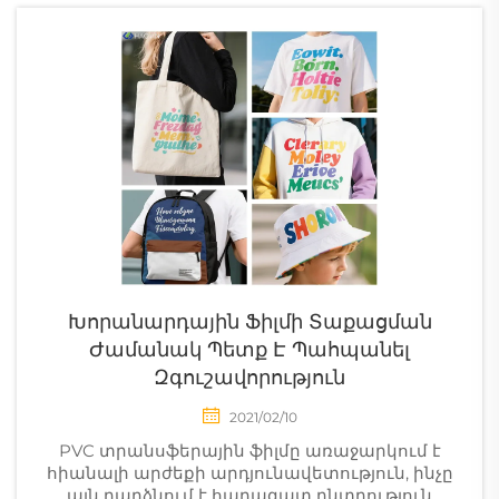
համար ես կարող եմ
առաջարկել
ամբողջական գնման
ցուցակ ջերմության
փոխանցման
նյութերի մասին:
Առաջին կարևոր
քայլը? Ընտրել ճիշտ...
Խորանարդային Ֆիլմի Տաքացման
Ժամանակ Պետք Է Պահպանել
Զգուշավորություն
2021/02/10
PVC տրանսֆերային ֆիլմը առաջարկում է
հիանալի արժեքի արդյունավետություն, ինչը
այն դարձնում է հարազատ ընտրություն