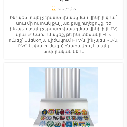
2021/01/06
Ինչպես տպել ջերմափոխանցման վինիլի վրա՞
Ահա մի հստակ քայլ առ քայլ ուղեցույց, թե
ինչպես տպել ջերմափոխանցման վինիլի (HTV)
վրա՝ ✅ Նախ իմացեք, թե ինչ տեսակի HTV
ունեք՝ Ամենօրյա վիճակում HTV-ն (ինչպես PU-ն,
PVC-ն, փայլը, մազը) հնարավոր չէ տպել
սովորական ներ...