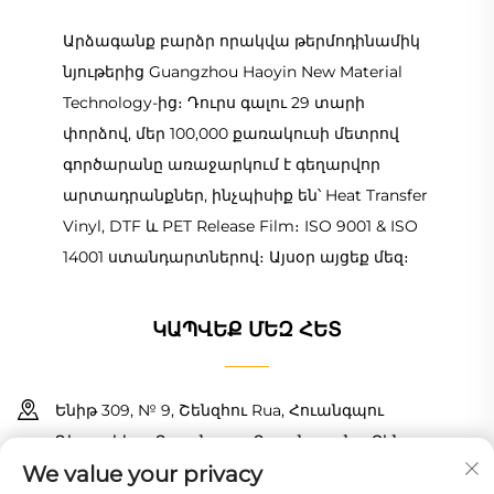
Արձագանք բարձր որակվա թերմոդինամիկ
նյութերից Guangzhou Haoyin New Material
Technology-ից։ Դուրս գալու 29 տարի
փորձով, մեր 100,000 քառակուսի մետրով
գործարանը առաջարկում է գեղարվոր
արտադրանքներ, ինչպիսիք են՝ Heat Transfer
Vinyl, DTF և PET Release Film։ ISO 9001 & ISO
14001 ստանդարտներով։ Այսօր այցեք մեզ։
ԿԱՊՎԵՔ ՄԵԶ ՀԵՏ
Ենիթ 309, № 9, Շենզհու Rua, Հուանգպու
Դիստրիկտ, Գուանգզու, Գուանգդունգ, Չինա
We value your privacy
+86 18150601728