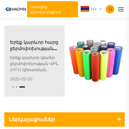
Ստացեք
HY
գինօգտակցում
Երեք կարևոր հարց
ջերմոփոխության
ՎԻՆ կիրառման
Երեք կարևոր կետեր
մասին
ջերմոփոխության ՎԻՆ
(HTV) կիրառման
մասին!
2025-03-20
Ջերմոփոխության
ՎԻՆ-ն ներառում է
ջերմասեղմիչ
մաքնային սարքերի
օգտագործումը՝
սեղմություն և
ջերմություն տալու
Ներկայացումներ
համար, որպեսզի