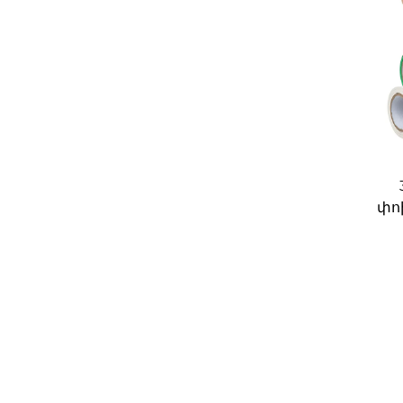
3
փոխ
մ