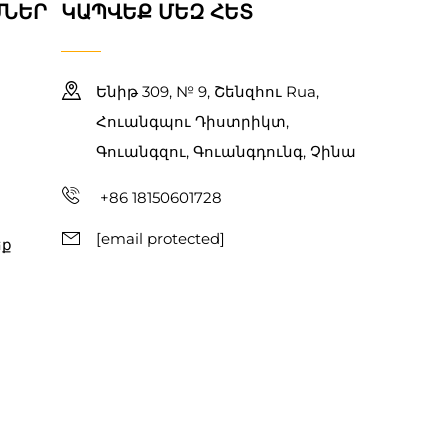
ՄՆԵՐ
ԿԱՊՎԵՔ ՄԵԶ ՀԵՏ
Ենիթ 309, № 9, Շենզհու Rua,
Հուանգպու Դիստրիկտ,
Գուանգզու, Գուանգդունգ, Չինա
+86 18150601728
[email protected]
եք