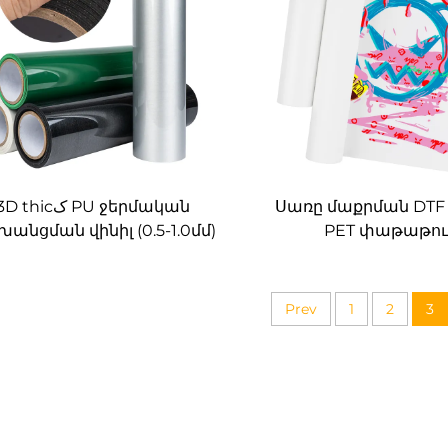
D thicک PU ջերմական
Սառը մաքրման DTF 
անցման վինիլ (0.5-1.0մմ)
PET փաթաթու
շակությունների համար
ֆուտբոլկաների 
մատնապահած դիզայն
Prev
1
2
3