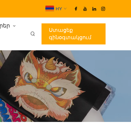
HY
ւրեր
Ստացեք
գինօգտակցում