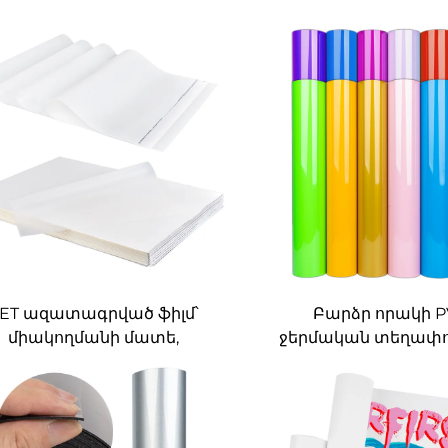
ET ազատագրված ֆիլմ՝
Բարձր որակի 
միակողմանի մատե,
ջերմական տեղափ
անտիստատիկ
վինիլ՝ հեշտ դեղան
տեղափոխու