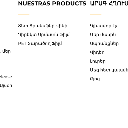
NUESTRAS PRODUCTS
ԱՐԱԳ ՀՂՈՒ
Տեփ Տրանսֆեր Վինիլ
Գլխավոր էջ
Դիրեկտ Արմատն Ֆիլմ
Մեր մասին
PET Տարածող Ֆիլմ
Ապրանքներ
, մեր
Վիդեո
Լուրեր
Մեզ հետ կապվ
elease
Բլոգ
 Այսօր