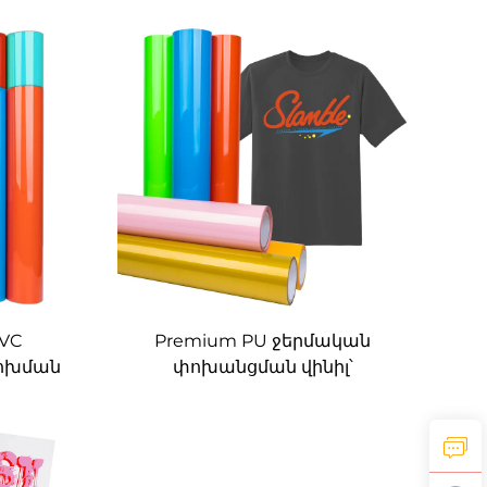
PVC
Premium PU ջերմական
ոխման
փոխանցման վինիլ՝
ում և
ձեռնարկելի, հեշտ է կտրել և
մ
հեռացնել