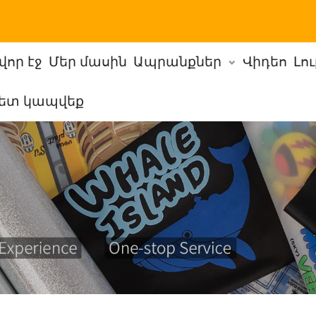
վոր էջ
Մեր մասին
Ապրանքներ
Վիդեո
Լո
հետ կապվեք