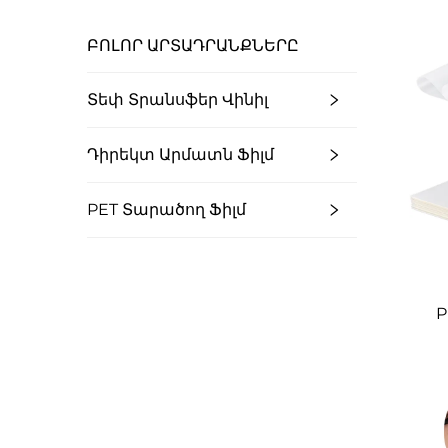
ԲՈԼՈՐ ԱՐՏԱԴՐԱՆՔՆԵՐԸ
Տեփ Տրանսֆեր Վինիլ
Դիրեկտ Արմատն Ֆիլմ
PET Տարածող Ֆիլմ
P