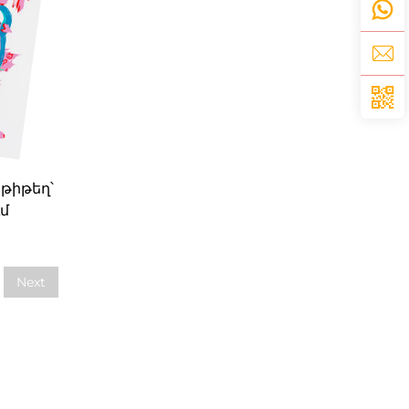
թիթեղ՝
մ
համար
Next