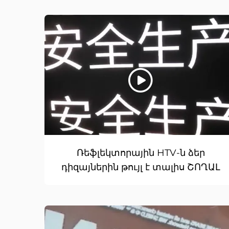
Ռեֆլեկտորային HTV-ն ձեր
դիզայներին թույլ է տալիս ՇՈՂԱԼ