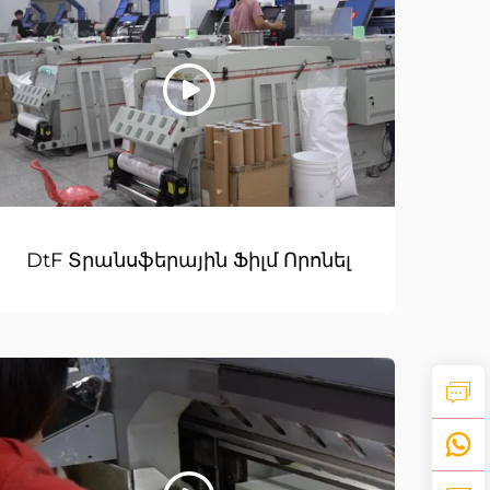
DtF Տրանսֆերային Ֆիլմ Որոնել