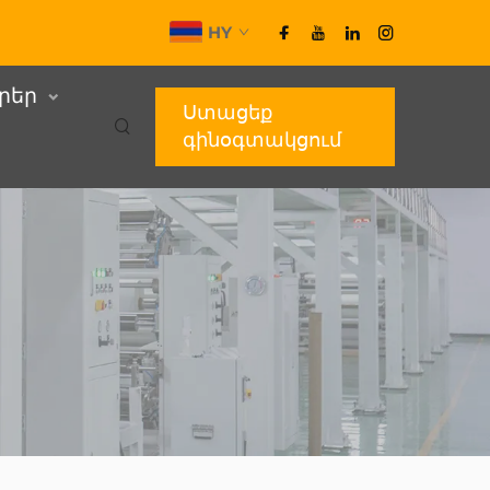
HY
ւրեր
Ստացեք
գինօգտակցում