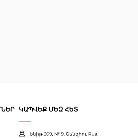
ՄՆԵՐ
ԿԱՊՎԵՔ ՄԵԶ ՀԵՏ
Ենիթ 309, № 9, Շենզհու Rua,