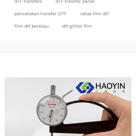
dTF transfers
dTF transfer panas
pencetakan transfer DTF
cetak film dtf
film dtf berkilau
dtf glitter film