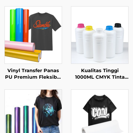
Vinyl Transfer Panas
Kualitas Tinggi
PU Premium Fleksibel
1000ML CMYK Tinta
Mudah Dipotong &
Pencetakan Tekstil
Dibersihkan
Transfer Panas untuk
Printer DTF Epson
I3200 I1600 Xp600 1390
4720 Tx800 Head