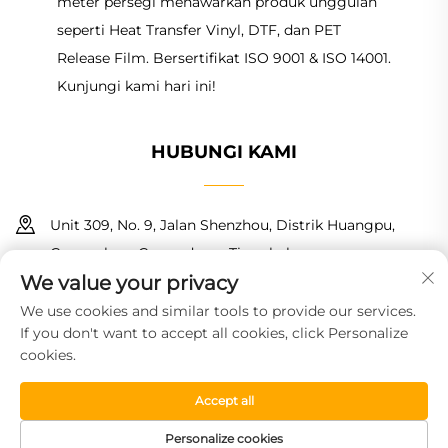
meter persegi menawarkan produk unggulan
seperti Heat Transfer Vinyl, DTF, dan PET
Release Film. Bersertifikat ISO 9001 & ISO 14001.
Kunjungi kami hari ini!
HUBUNGI KAMI
Unit 309, No. 9, Jalan Shenzhou, Distrik Huangpu,
Guangzhou, Guangdong, Tiongkok
We value your privacy
+86 18150601728
We use cookies and similar tools to provide our services.
If you don't want to accept all cookies, click Personalize
[email protected]
cookies.
Accept all
Hak Cipta © 2026 Guangzhou Haoyin New Material Technology
Co., Ltd. Semua hak dilindungi.
Kebijakan Privasi
Personalize cookies