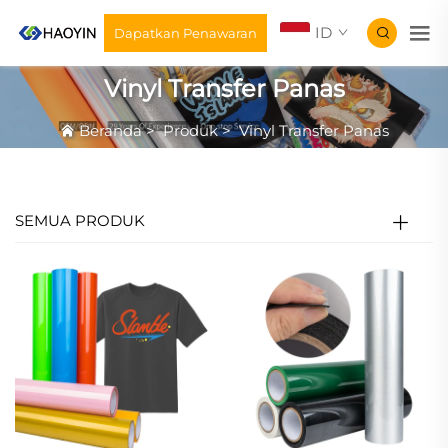
ID
Dapatkan Penawaran
Vinyl Transfer Panas
Beranda
>
Produk
>
Vinyl Transfer Panas
SEMUA PRODUK