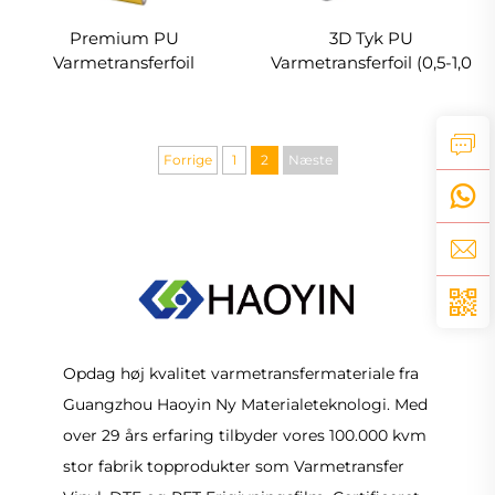
Premium PU
3D Tyk PU
Varmetransferfoil
Varmetransferfoil (0,5-1,0
Strækbar Lekker at
mm) Til tøj Logo Design
Skære & Udrive
Forrige
1
2
Næste
Opdag høj kvalitet varmetransfermateriale fra
Guangzhou Haoyin Ny Materialeteknologi. Med
over 29 års erfaring tilbyder vores 100.000 kvm
stor fabrik topprodukter som Varmetransfer