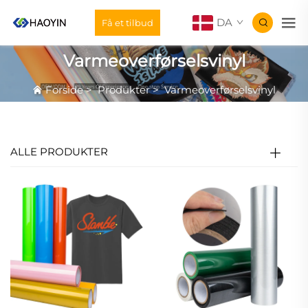
DA
Få et tilbud
Varmeoverførselsvinyl
Forside
>
Produkter
>
Varmeoverførselsvinyl
ALLE PRODUKTER