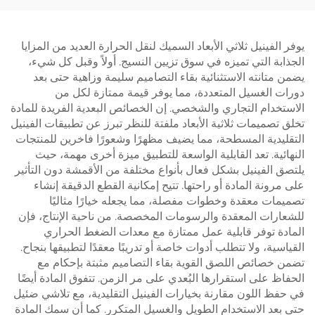
يوفر الفينيل ثلاثي الأبعاد السميك لنقل الحرارة العديد من المزايا
الجذابة التي تميزه في سوق تزيين النسيج. أولاً وقبل كل شيء،
يضمن متانته الاستثنائية بقاء التصاميم سليمة وزاهية حتى بعد
دورات الغسيل المتعددة، مما يوفر قيمة ممتازة لكل من
الاستخدام التجاري والشخصي. إن الخصائص البعدية الفريدة للمادة
تخلق تصميمات ثلاثية الأبعاد ملفتة للنظر تبرز عن تطبيقات الفينيل
التقليدية المسطحة، مما يضيف مظهرًا وشعورًا فاخرين للمنتجات
النهائية. تعد القابلية الواسعة للتطبيق ميزة أخرى مهمة، حيث
يلتصق الفينيل بشكل فعال بأنواع مختلفة من الأقمشة دون التأثير
على مرونة المادة أو راحتها. تتيح إمكانية القطع الدقيقة إنشاء
تصميمات معقدة وخطوات مفصلة، مما يجعله خيارًا مثاليًا
للشعارات المعقدة والرسومات المخصصة. من ناحية الإنتاج، فإن
المادة توفر قابلية عمل ممتازة مع معدات الضغط الحراري
القياسية، ولا تتطلب أدوات خاصة أو تدريبًا معقدًا لتطبيقها بنجاح.
تضمن خصائص اللصق القوية بقاء التصاميم مثبتة بإحكام مع
الحفاظ على استقرارها البُعدي على مر الزمن. تتفوق المادة أيضًا
في حفظ اللون مقارنة بخيارات الفينيل التقليدية، مع تلاشي ضئيل
حتى بعد الاستخدام الطويل والغسيل المتكرر. كما أن سمك المادة