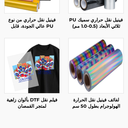
فينيل نقل حراري سميك PU
فينيل نقل حراري من نوع
ثلاثي الأبعاد (0.5-1.0 مم)
PU عالي الجودة، قابل
لتصميم شعار الملابس
للتمدد، سهل القطع والتخلص
لفائف فينيل نقل الحرارة
فيلم نقل DTF بألوان زاهية
الهولوجرام بطول 50 سم
لمتجر القمصان