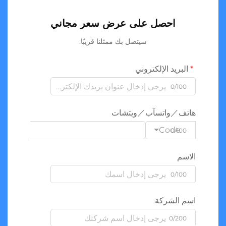
احصل على عرض سعر مجاني
سيتصل بك ممثلنا قريبًا.
البريد الإلكتروني
0/100
هاتف／واتسآب／ويتشات
Code
0/100
الاسم
0/100
اسم الشركة
0/200