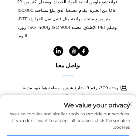
قوانغتشو هاويين لتقنية المواد الجديدة. وبفضل أكثر من 29
عامًا من الخبرة، يقدم مصنعنا الذي يبلغ مساحته 100,000
متر مربع منتجات رائعة مثل فينيل نقل الحرارة، DTF،
وفيلم PET الإطلاق. معتمد ISO 9001 وISO 14001. زورنا
اليوم!
تواصل معنا
الوحدة 309، رقم 9، شارع شينزو، منطقة هوانغبو، مدينة
قوانغتشو، مقاطعة قوانغدونغ، الصين
We value your privacy
+86 18150601728
We use cookies and similar tools to provide our services.
If you don't want to accept all cookies, click Personalize
[email protected]
cookies.