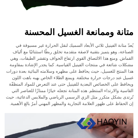
متانة وممانعة الغسيل المحسنة
يُعدّ متانة الفينيل ثلاثي الأبعاد السميك لنقل الحرارة غير مسبوقة في
الصناعة، وهو يتميز بتقنية لاصقة متقدمة تخلق ربطًا استثنائيًا مع ألياف
القماش. ومنع هذا الالتصاق القوي ارتفاع الحواف وتقشر الطبقات، وهي
مشكلات شائعة في منتجات الفينيل القياسية. كما يجدر الإشادة بمقاومة
هذا المنتج للغسيل، حيث يحافظ على مظهره وسلامته البنائية بعدة دورات
غسيل عند درجات حرارة مختلفة. ويمنع الطلاء الخاص بهبه باهت اللون
ويحافظ على الخصائص البعدية للفينيل حتى عند التعرض للمواد المنظفّة
القاسية والارتداء المنتظم. هذه المتانة تجعله خيارًا ممتازًا للعناصر التي
تُرتدى بشكل متكرر مثل الزي الرسمي الرياضي والملابس الدعائية، حيث
إن الحفاظ على ظهور العلامة التجارية والمظهر المهني أمرٌ بالغ الأهمية.