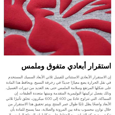
استقرار أبعادي متفوق وملمس
إن الاستقرار الأبعادي الاستثنائي للفينيل ثلاثي الأبعاد السميك المستخدم
في نقل الحرارة يضع معيارًا جديدًا في زخرفة النسيج. ويحافظ هذا المادة
على شكلها المرتفع وسلامة الملمس حتى بعد العديد من دورات الغسيل،
وذلك بفضل تركيبتها البوليمرية المتقدمة وبنيتها متعددة الطبقات. إن
السماكة، التي تتراوح عادةً بين 400 إلى 600 ميكرون، تخلق تأثيرًا ثلاثي
الأبعاد واضحًا يظل ثابتًا طوال عمر المنتج. ويتم تحقيق هذا الاستقرار من
خلال توازن محسوب بدقة بين المرونة والصلابة، مما يسمح للمادة بأن
تتكيف مع حركة القماش مع الحفاظ على شكلها. إن السطح الملمس لا