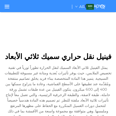
AR
فينيل نقل حراري سميك ثلاثي الأبعاد
يمثل الفينيل ثلاثي الأبعاد السميك لنقل الحرارة تطوراً ثورياً في تقنية
تخصيص الملابس، حيث يوفر تأثيرات بُعدية ومتانة غير مسبوقة للتطبيقات
النسيجية. يتميز هذا المادة المتخصصة ببناء فريد يخلق تصاميم منتفخة
ومُقَدَّمة عند تطبيقها على الأسطح القماشية، وعادة ما يتراوح سمكها بين
400 إلى 600 ميكرون. يتكون الفينيل من عدة طبقات تشمل ورقة
حاملة، طبقة لاصقة، والطبقة الزخرفية الرئيسية، والتي تعمل معاً لإنتاج
تأثيرات ثلاثية الأبعاد ملفتة للنظر. تم تصميم هذه المادة هندسياً خصيصاً
لتتحمل دورات الغسيل المتكررة مع الحفاظ على مظهرها المرتفع
وملمسها. وهي متوافقة مع مجموعة واسعة من الأقمشة بما في ذلك