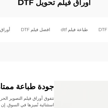
أوراق فيلم تحويل DTF
طباعة فيلم dtf
افضل فيلم DTF
أوراق ف
جودة طباعة ممتاز
استثنائية تُميزها في السوق. إ