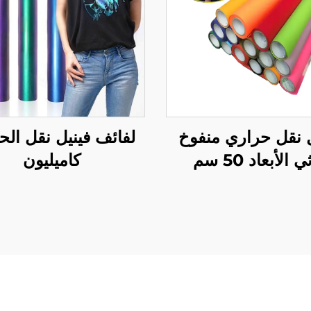
ل نقل حراري منفوخ
لفائف فينيل نقل الح
ي الأبعاد 50 سم
كاميليون