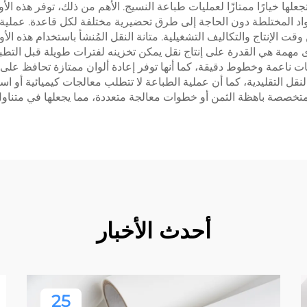
مزايا الجذابة التي تجعلها خيارًا ممتازًا لعمليات طباعة النسيج. الأهم من ذلك، توف
لمواد المختلطة دون الحاجة إلى طرق تحضيرية مختلفة لكل قاعدة. عمل
ت الإنتاج والتكاليف التشغيلية. متانة النقل المُنشأ باستخدام هذه ال
مهمة هي القدرة على إنتاج نقل يمكن تخزينه لفترات طويلة قبل التطبيق
ات ناعمة وخطوط دقيقة، كما أنها توفر إعادة ألوان ممتازة تحافظ على
تخصصة باهظة الثمن أو خطوات معالجة متعددة، مما يجعلها في متناول
أحدث الأخبار
25