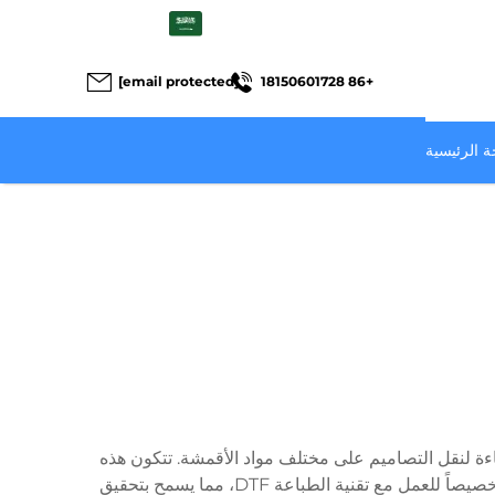
AR
[email protected]
+86 18150601728
 الرئيسية
مات وعالياً الكفاءة لنقل التصاميم على مختلف مواد الأقمشة. تتكون هذه
الأوراق المتخصصة من قاعدة فيلم PET مطليّة بطبقة إفلات فريدة تتيح التصاق الحبر وخصائص نقل مثلى. صُمّمت هذه الأوراق خصيصاً للعمل مع تقنية الطباعة DTF، مما يسمح بتحقيق