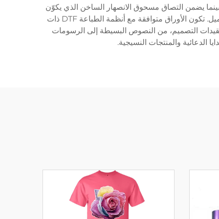
 بينما يضمن التصاق مسحوق الانصهار الساخن الذي يكوّن
التصوير النهائي. تخضع كل ورقة لرقابة جودة دقيقة لضمان سمك وخصائص سطح موحدة، ويكون السمك عادة بين 0.75 إلى 1 ميل. تكون الأوراق متوافقة مع أنظمة الطباعة DTF ذات
في إعدادات الإنتاج. يمكن لهذه_films_ استيعاب نطاق واسع من تعقيدات التصميم، من النصوص البسيطة إلى الرسومات
يا الدعائية والمنتجات النسيجية.