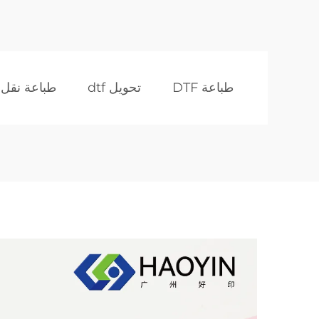
طباعة DTF
تحويل dtf
طباعة نقل DTF