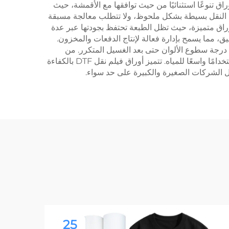
ر هذه الأوراق تنوعًا استثنائيًا من حيث توافقها مع الأقمشة، حيث
ية النقل بسيطة بشكل ملحوظ، ولا تتطلب معالجة مسبقة
أوراق متميزة، حيث تظل الطبعة تحتفظ بجودتها عبر عدة
، مما يسمح بإدارة فعالة لإنتاج الدفعات والمخزون.
 درجة سطوع الألوان حتى بعد الغسيل المتكرر. من
الناحية البيئية، تنتج هذه الأوراق هدرًا ضئيلاً مقارنةً بطرق النقل التقليدية، كما أن عملية الطباعة لا تتطلب معالجات كيميائية أو استخدامًا واسعًا للمياه. تتميز أوراق فيلم نقل DTF بالكفاءة
 الشركات الصغيرة والكبيرة على حد سواء.
25