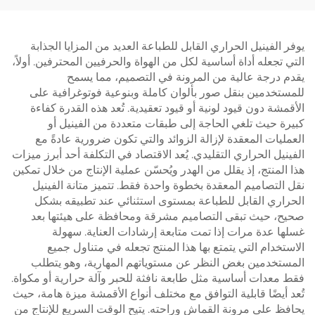
يوفر الفينيل الحراري القابل للطباعة العديد من المزايا الجذابة
التي تجعله أداة أساسية لكل من الهواة والحرفيين المحترفين. أولاً،
يقدم درجة عالية من المرونة في التصميم، مما يسمح
للمستخدمين بنقل صور بألوان كاملة وبنوعية فوتوغرافية على
الأقمشة دون قيود لونية أو قيود تعقيدية. تُعد هذه القدرة كفاءة
كبيرة حيث تلغي الحاجة إلى طبقات متعددة من الفينيل أو
العمليات المعقدة لإزالة الزوائد والتي تكون ضرورية عادةً مع
الفينيل الحراري التقليدي. يُعد الاقتصاد في التكلفة أحد أبرز ميزات
هذا المنتج، إذ يقلل من الهدر ويُحسّن عملية الإنتاج من خلال تمكين
نقل التصاميم المعقدة بخطوة واحدة فقط. تتميز متانة الفينيل
الحراري القابل للطباعة بمستوى استثنائي عند تطبيقه بشكل
صحيح، حيث تبقى التصاميم مشرقة ومحافظة على هيئتها بعد
غسلها عدة مرات إذا تمت متابعة إرشادات العناية. سهولة
الاستخدام التي يتمتع بها هذا المنتج تجعله في متناول جميع
المستخدمين بغض النظر عن مستوياتهم المهارية، وهو يتطلب
فقط معدات أساسية مثل طابعة نافثة للحبر وآلة حرارية أو مكواة.
تُعد أيضًا قابلية التوافق مع مختلف أنواع الأقمشة ميزة هامة، حيث
يحافظ على مرونة القماش وراحته. يتيح الوقت السريع للإنتاج من