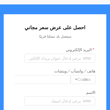
احصل على عرض سعر مجاني
سيتصل بك ممثلنا قريبًا.
البريد الإلكتروني
0/100
هاتف／واتسآب／ويتشات
Code
0/100
الاسم
0/100