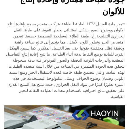
للألوان
تتميز مادة الفينيل HTV القابلة للطباعة بتركيب متقدم يسمح بإعادة إنتاج
الألوان ووضوح الصور بشكل استثنائي يجعلها تتفوق على طرق النقل
الحراري التقليدية. إن طبقة الطلاء السطحية المصممة خصيصًا تضمن
امتصاص الحبر وتطور اللون الأمثل، مما يؤدي إلى نتائج طباعة زاهية
ودقيقة تظل محتفظة بقوتها حتى بعد الغسيل المتكرر. كما يسمح الهيكل
الفريد للمادة بوضع النقاط بدقة أثناء الطباعة، ما يتيح إعادة إنتاج التفاصيل
المعقدة والدرجات اللونية الدقيقة والصور الفوتوغرافية بدقة ملحوظة.
تتحقق هذه الجودة المتميزة في الطباعة من خلال البنية متعددة الطبقات
لهذه المادة، والتي تتضمن طبقة خاصة مُعدة لاستقبال الحبر ومنع التمدد
اللوني وضمان وضوح الحواف. ويمثل التكنولوجيا المستخدمة في هذه
الميزة تطورًا كبيرًا في مواد النقل الحراري، حيث تمنح هذا المنتج القدرة
على تحقيق نتائج احترافية باستخدام معدات الطباعة النفاثة للحبر
القياسية.