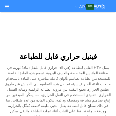
AR
فينيل حراري قابل للطباعة
يمثل HTV القابل للطباعة (في-nil حراري قابل للنقل) مادةً ثورية في
صناعة الملابس المخصصة والحرف اليدوية. تسمح هذه المادة الخاصة
للمستخدمين بطباعة تصاميم بألوان كاملة مباشرة على المادة باستخدام
طابعات نافثة للحبر قياسية، ثم نقل هذه التصاميم إلى القماش عن طريق
تطبيق الحرارة. تجمع التقنية بين مرونة الطباعة الرقمية ومتانة الفينيل
الحراري التقليدي المستخدم في النقل الحراري، مما يمكّن المبدعين من
إنتاج تصاميم مشرقة ومفصلة ودائمة. تتكون المادة من عدة طبقات، بما
في ذلك سطح قابل للطباعة يقبل الحبر، طبقة لاصقة تُفعَّل بالحرارة،
وورقة حاملة تحافظ على الثبات أثناء عملية الطباعة والنقل. يمكن