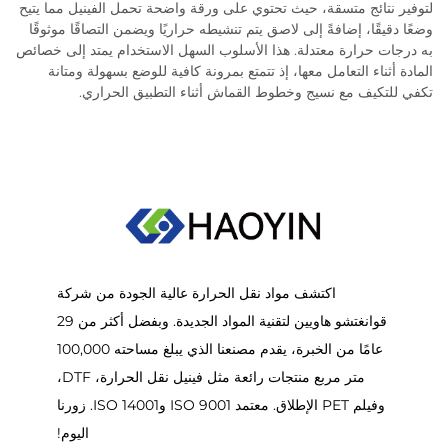
لتوفير نتائج متسقة، حيث تحتوي على ورقة واضحة تحمل الفينيل مما يتيح
وضعًا دقيقًا، إضافةً إلى لاصق يتم تنشيطه حراريًا ويضمن التصاقًا موثوقًا
به درجات حرارة معتدلة. هذا الأسلوب السهل الاستخدام يمتد إلى خصائص
المادة أثناء التعامل معها، إذ تتمتع بمرونة كافية للوضع بسهولة ومتانة
تكفي للتكيف مع نسيج وخطوط القماش أثناء التطبيق الحراري.
اكتشف مواد نقل الحرارة عالية الجودة من شركة
قوانغتشو هاويين لتقنية المواد الجديدة. وبفضل أكثر من 29
عامًا من الخبرة، يقدم مصنعنا الذي يبلغ مساحته 100,000
متر مربع منتجات رائعة مثل فينيل نقل الحرارة، DTF،
وفيلم PET الإطلاق. معتمد ISO 9001 وISO 14001. زورنا
اليوم!