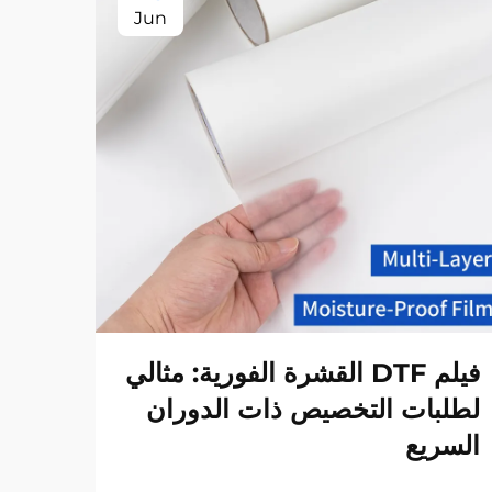
Jun
فيلم DTF القشرة الفورية: مثالي
لطلبات التخصيص ذات الدوران
الت
السريع
عرض ا