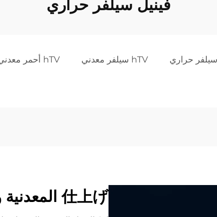
فينيل سيلفر حراري
سيلفر حراري
hTV سيلفر معدني
hTV أحمر معدني
仕上げ المعدنية ومتانة متفوقة