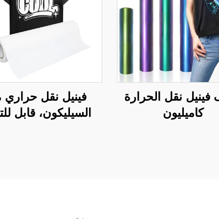
 فينيل نقل الحرارة
فينيل نقل حراري 
كاميليون
السيليكون، قابل للت
دون تشقق 50 سم