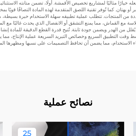
ه خيارًا مثاليًا لمشاريع تخصيص الأقمشة. أولًا، تضمن متانته الاستثنائ
بهتان. كما تُوفر تقنية اللصق المتقدمة لهذه المادة التصاقًا قويًا بم
عددة من المنتجات. تتطلب عملية تطبيقه سهلة الاستخدام خبرة بسيطة، 
لاسة مع القماش، مما يمنع التشقق أو الانفصال الذي يحدث غالبًا مع 
ُقلل من الهدر ويضمن جودة ثابتة. تُتيح قدرة القطع الدقيقة للمادة إ
 وقت التطبيق السريع وخصائص التبريد السريعة عملية الإنتاج، مما يجعل
شوه أثناء الاستخدام، مما يضمن أن تحافظ التصميمات على نسبها ومظهرها ال
نصائح عملية
25