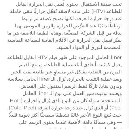
تحت طبقة الاستقبال، يحتوي فينيل نقل الحرارة القابل
للطباعة (HTV) على مادة لاصقة تُفعَّل حراريًّا تبقى خاملة
عند درجة حرارة الغرفة، لكنها تصبح لاصقة ثم ترتبط
ارتباطًا دائمًا عند التعرُّض للحرارة والزمن الموصى بهما
بدقة من قِبل الشركة المصنِّعة. وهذه الطبقة اللاصقة هي ما
يميِّز فينيل نقل الحرارة عن الأفلام القابلة للطباعة القياسية
المصممة للورق أو المواد الصلبة.
liner الحامل الموجود على ظهر فيلم HTV القابل للطباعة
يعمل كمثبت أبعادي أثناء عملية الطباعة، ويمنع الفيلم
المرن من التغذية بشكل غير متساوٍ عبر طابعة نفث الحبر.
وبعد عملية التثبيت بالحرارة، يُزال الـ liner الحامل بسلاسة
وبدون بقايا، تاركًا فقط الرسم المنقول على القماش.
ويعتمد توقيت سير العمل على نوع الـ liner الحامل
المستخدم: سواء كان من النوع الذي يُزال بالحرارة (Hot-
Peel) أو الذي يُزال عند درجة حرارة الغرفة (Cold-Peel)،
حيث يُنتج النوع الأخير غالبًا تشطيبًا سطحيًّا أكثر نعومة قليلًا
— وهي مسألةٌ بالغة الأهمية عندما يحتوي الرسم على