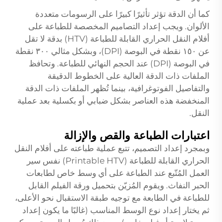
كما أن الدقة تؤثر تأثيرًا كبيرًا على الرسومات متعددة
الألوان. ويجب إعداد التصاميم المخصصة للطباعة على
أفلام النقل الحراري القابلة للطباعة (HTV) بدقة لا تقل
عن ١٥٠ نقطة في البوصة (DPI)، وبشكل مثالي ٣٠٠ نقطة
في البوصة (DPI) عند الحجم النهائي للطباعة. وتحافظ
الملفات ذات الدقة العالية على الخطوط الدقيقة
والتفاصيل الفوتوغرافية، بينما تُظهر الملفات ذات الدقة
المنخفضة هذه العناصر بشكل ضبابي أو بكسلية بعد عملية
النقل.
اعتبارات الطباعة والقص والإزالة
وبمجرد إعداد التصميم، تتبع عملية طباعته على أفلام النقل
الحراري القابلة للطباعة (Printable HTV) نفس سير
العمل المُتّبع عند الطباعة على أي وسط خاص لطابعات
الحبر النفاث. ويقوم المُزيّن بتحميل ورقة الفيلم القابل
للطباعة في الطابعة مع توجيه طبقة الاستقبال نحو الأعلى،
ثم يختار إعداد نوع الوسط المناسب (غالبًا ما يكون إعداد