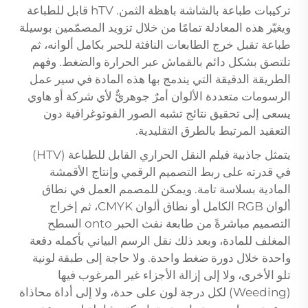
تركيبات طباعة بالشاشة باهظة الثمن.
hTV قابل للطباعة
ويغيّر هذه المعادلة تمامًا من خلال تزويد المصمّمين بوسيلة
طباعة تقبل خرج الطابعات النافثة للحبر بكامل ألوانه، ثم
تلتصق بشكل دائم بالقماش عبر الحرارة والضغط. وفهم
الطريقة الدقيقة التي يندمج بها هذه المادة في سير عمل
الرسومات متعددة الألوان أمرٌ جوهريٌّ لأي شركة أو هاوي
يسعى إلى تحقيق نتائج تشبه الصور الفوتوغرافية دون
التعقيد المرتبط بالطرق التقليدية.
يتمثل جاذبية فيلم النقل الحراري القابل للطباعة (HTV)
في قدرته على ربط التصميم الرقمي وإنتاج الأقمشة
المادية بسلاسة تامة. ويمكن للمصمم العمل في نطاق
ألوان RGB الكامل أو نطاق ألوان CMYK، ثم إخراج
التصميم مباشرةً من طابعة نفث الحبر onto السطح
المغلف للمادة، وبعد ذلك نقل الرسم البياني بأكمله دفعة
واحدة خلال دورة ضغط واحدة. ولا حاجة إلى طبقة لونية
تلو الأخرى، ولا إلى إزالة الأجزاء غير المرغوب فيها
(Weeding) لكل درجة لون على حدة، ولا إلى أداة محاذاة