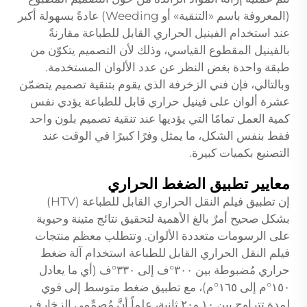
(المعروفة باسم «التنقية» أو Weeding) عادةً بسهولة أكبر
عند استخدام الفينيل الحراري القابل للطباعة مقارنةً
بالفينيل المقطوع القياسي، وذلك لأن التصميم يتكوّن من
طبقة واحدة بغض النظر عن عدد الألوان المستخدمة.
وبالتالي، فإن فني الزخرفة الذي يقوم بتنقية تصميم يتضمّن
عشرة ألوان على فينيل حراري قابل للطباعة يؤدي نفس
كمية العمل تمامًا التي يؤديها عند تنقية تصميم بلون واحد
فقط بنفس الشكل، ما يمثل وفرًا كبيرًا في الوقت عند
التصنيع بكميات كبيرة.
معايير تطبيق الضغط الحراري
إن تطبيق فيلم النقل الحراري القابل للطباعة (HTV)
بشكل صحيح أمرٌ بالغ الأهمية لتحقيق نتائج متينة وحيوية
على الرسومات متعددة الألوان. وتتطلب معظم منتجات
فيلم النقل الحراري القابل للطباعة استخدام آلة ضغط
حراري مُضبوطة بين ٣٠٠°ف إلى ٣٣٠°ف (أي ما يعادل
١٥٠°م إلى ١٦٥°م)، مع تطبيق ضغط متوسط إلى قوي
لمدة تتراوح بين ١٠ و٢٠ ثانية، علماً أنَّ مُصمِّمي الزخارف