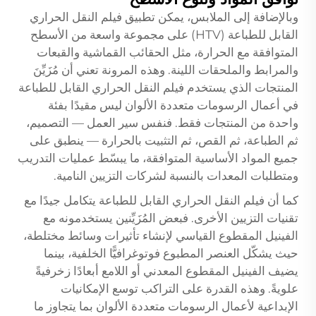
وبالإضافة إلى الملابس، يمكن تطبيق فيلم النقل الحراري
القابل للطباعة (HTV) على مجموعة واسعة من الأسطح
المتوافقة مع الحرارة، مثل الحقائب القماشية والقبعات
والمرابط والملحقات اللينة. وهذه المرونة تعني أن مُزَيِّنَ
المنتجات الذي يستخدم فيلم النقل الحراري القابل للطباعة
في أعمال الرسومات متعددة الألوان ليس مقيدًا بفئة
واحدة من المنتجات فقط. فنفس سير العمل — التصميم،
ثم الطباعة، ثم القص، ثم التثبيت بالحرارة — ينطبق على
جميع المواد الأساسية المتوافقة، ما يبسّط عمليات التدريب
ومتطلبات المعدات بالنسبة لشركات التزيين النامية.
كما أن فيلم النقل الحراري القابل للطباعة يتكامل جيدًا مع
تقنيات التزيين الأخرى. فبعض المُزَيِّنين يستخدمونه مع
الفينيل المقطوع القياسي لإنشاء تأثيرات وسائط مختلطة،
حيث يشكّل العنصر المطبوع فوتوغرافيًّا الخلفية، بينما
يضيف الفينيل المقطوع المعدني أو اللامع أبعادًا زخرفيةً
علويةً. وهذه القدرة على التراكب توسع الإمكانيات
الإبداعية لأعمال الرسومات متعددة الألوان بما يتجاوز ما