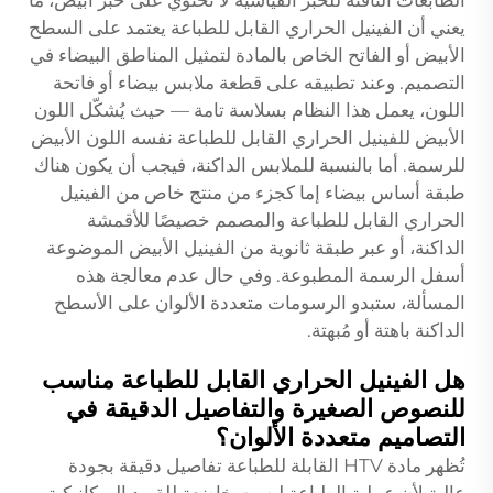
الطابعات النافثة للحبر القياسية لا تحتوي على حبر أبيض، ما
يعني أن الفينيل الحراري القابل للطباعة يعتمد على السطح
الأبيض أو الفاتح الخاص بالمادة لتمثيل المناطق البيضاء في
التصميم. وعند تطبيقه على قطعة ملابس بيضاء أو فاتحة
اللون، يعمل هذا النظام بسلاسة تامة — حيث يُشكّل اللون
الأبيض للفينيل الحراري القابل للطباعة نفسه اللون الأبيض
للرسمة. أما بالنسبة للملابس الداكنة، فيجب أن يكون هناك
طبقة أساس بيضاء إما كجزء من منتج خاص من الفينيل
الحراري القابل للطباعة والمصمم خصيصًا للأقمشة
الداكنة، أو عبر طبقة ثانوية من الفينيل الأبيض الموضوعة
أسفل الرسمة المطبوعة. وفي حال عدم معالجة هذه
المسألة، ستبدو الرسومات متعددة الألوان على الأسطح
الداكنة باهتة أو مُبهتة.
هل الفينيل الحراري القابل للطباعة مناسب
للنصوص الصغيرة والتفاصيل الدقيقة في
التصاميم متعددة الألوان؟
تُظهر مادة HTV القابلة للطباعة تفاصيل دقيقة بجودة