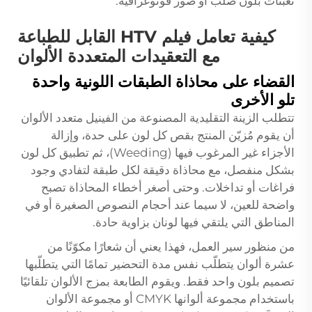
تعبئات بلون صلب أو صور فوتوغرافية.
كيفية تعامل فيلم HTV القابل للطباعة
مع التعقيدات المتعددة الألوان
القضاء على محاذاة الطبقات اللونية واحدة
تلو الأخرى
تتطلب الزينة التقليدية المصنوعة من الفينيل متعدد الألوان
أن يقوم مُزيّن المنتج بقص كل لون على حدة، وإزالة
الأجزاء غير المرغوب فيها (Weeding)، ثم تطبيق كل لون
بشكل منفصل، مع محاذاة دقيقة لكل طبقة لتفادي وجود
فراغات أو تداخلات. وحتى أصغر أخطاء المحاذاة تصبح
واضحة للعين، لا سيما عند أحجام النصوص الصغيرة أو في
المناطق التي يلتقي فيها لونان بزاوية حادة.
من منظور سير العمل، فهذا يعني أن شعارًا مكوّنًا من
عشرة ألوان يتطلّب نفس مدة التحضير تمامًا التي يتطلّبها
تصميم بلون واحد فقط. ويقوم الطابعة بمزج الألوان تلقائيًا
باستخدام مجموعة ألوانها CMYK أو مجموعة الألوان