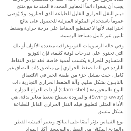
يجب أن يتبعوا دائماً المعايير المحددة المقدمة مع منتج
فيلم النقل الحراري القابل للطباعة الذي اختاروه. ولا يُوصى
عموماً باستخدام المكواة المنزلية للحصول على نتائج
احترافية، لأنها لا تستطيع الحفاظ على درجة حرارة وضغط
ثابتين عبر كامل مساحة الرسمة.
وفي حالة الرسومات الفوتوغرافية متعددة الألوان أو تلك
التي تحتوي على تدرجات لونية كثيفة، فإن التوزيع
المتساوي للحرارة يكتسب أهمية خاصة. فقد تؤدي النقاط
الباردة في آلة الضغط الحراري إلى مناطق ذات التصاق غير
كامل، حيث يفشل جزء من طبقة الحبر في الالتصاق
بالنايلون بشكل سليم. وآلة الضغط الحراري التجارية ذات
النوع «المحورية» (Clam-shell) أو ذات الذراع الدوارة
(Swing-away)، والمزودة بسطح ضغط معايَر بدقة، هي
الأداة المثلى لتطبيق فيلم النقل الحراري القابل للطباعة
بشكل متسق.
نوع القماش يؤثر أيضًا على النتائج. وتعتبر أقمشة القطن
والمزيج المكوَّن من القطن والبوليستر أكثر المواد