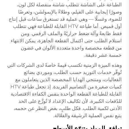
الطباعة على الشاشة تتطلب شاشة منفصلة لكل لون،
وصورًا إيجابية على الفيلم، وطلاءً بالإيمولشن، وتعرضًا
للضوء، وغسلًا — وهي عملية قد تستغرق ساعات قبل إنتاج
أول قميص. أما طباعة HTV القابلة للطباعة فهي تتطلب
فقط طابعةً وآلة ضغط حراريّةً والملف الرقمي. ومن
استلام الطلب حتى اكتمال القطعة الجاهزة، يمكن الانتهاء
من قطعة مخصصة واحدة متعددة الألوان في غضون
خمسة عشر دقيقة.
وهذه الميزة الزمنية تكتسب قيمةً خاصةً لدى الشركات التي
تُوفّر خدمات التوريد حسب الطلب، وموردي بضائع
الفعاليات، ومنتجي الهدايا المخصصة الذين يتعاملون مع
كميات صغيرة من التصاميم الفريدة. إذ تجعل طباعة HTV
القابلة للطباعة القطعة الواحدة بنفس الكفاءة الاقتصادية
للدُفعات الكبيرة، لأن تكاليف الإعداد لا تُوزَّع على الحد
الأدنى لكمية الطلب. فكل طلبٍ، بغض النظر عن حجمه،
يتبع نفس العملية الرشيقة والفعّالة.
توافق المواد وتنوّع الأسطح