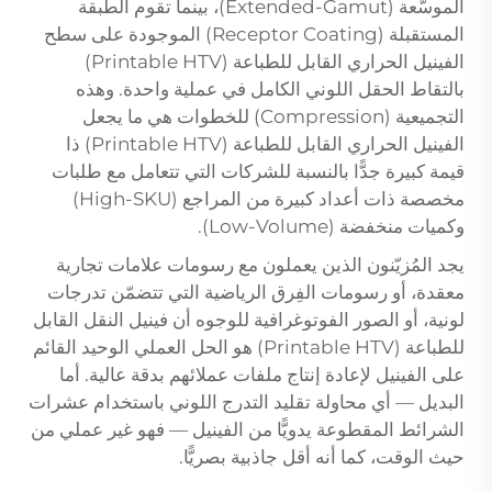
الموسَّعة (Extended-Gamut)، بينما تقوم الطبقة
المستقبلة (Receptor Coating) الموجودة على سطح
الفينيل الحراري القابل للطباعة (Printable HTV)
بالتقاط الحقل اللوني الكامل في عملية واحدة. وهذه
التجميعية (Compression) للخطوات هي ما يجعل
الفينيل الحراري القابل للطباعة (Printable HTV) ذا
قيمة كبيرة جدًّا بالنسبة للشركات التي تتعامل مع طلبات
مخصصة ذات أعداد كبيرة من المراجع (High-SKU)
وكميات منخفضة (Low-Volume).
يجد المُزيّنون الذين يعملون مع رسومات علامات تجارية
معقدة، أو رسومات الفِرق الرياضية التي تتضمّن تدرجات
لونية، أو الصور الفوتوغرافية للوجوه أن فينيل النقل القابل
للطباعة (Printable HTV) هو الحل العملي الوحيد القائم
على الفينيل لإعادة إنتاج ملفات عملائهم بدقة عالية. أما
البديل — أي محاولة تقليد التدرج اللوني باستخدام عشرات
الشرائط المقطوعة يدويًّا من الفينيل — فهو غير عملي من
حيث الوقت، كما أنه أقل جاذبية بصريًّا.