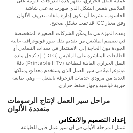
عملية النقل الحراري، تظهر هذه التدرجات اللونية على
الملابس بنفس الشكل الذي ظهرت به على شاشة
الحاسوب، بشرط أن تكون إدارة ملفات تعريف الألوان
وفق معيار ICC قد تمت بشكلٍ صحيح.
وهذه الميزة هي ما يمكّن الشركات الصغيرة المتخصصة
في تصميم الملابس من تقديم نقل صور فوتوغرافية عالية
الجودة دون الحاجة إلى الاستثمار في معدات التسامي أو
الطابعات المباشرة على الملابس (DTG). إذ تُدخل مادة
النقل الحراري القابلة للطباعة (Printable HTV) دقةً
فوتوغرافيةً في سير العمل الذي يستخدم معداتٍ يمتلكها
العديد من مزودي خدمات الزخرفة بالفعل — وهي طابعة
حبرية قياسية وجهاز ضغط حراري.
مراحل سير العمل لإنتاج الرسومات
متعددة الألوان
إعداد التصميم والانعكاس
تتمثل المرحلة الأولى في أي سير عمل قابل للطباعة