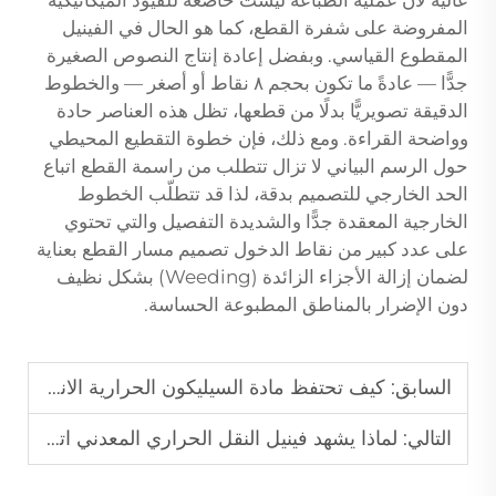
عالية لأن عملية الطباعة ليست خاضعة للقيود الميكانيكية
المفروضة على شفرة القطع، كما هو الحال في الفينيل
المقطوع القياسي. وبفضل إعادة إنتاج النصوص الصغيرة
جدًّا — عادةً ما تكون بحجم ٨ نقاط أو أصغر — والخطوط
الدقيقة تصويريًّا بدلًا من قطعها، تظل هذه العناصر حادة
وواضحة القراءة. ومع ذلك، فإن خطوة التقطيع المحيطي
حول الرسم البياني لا تزال تتطلب من راسمة القطع اتباع
الحد الخارجي للتصميم بدقة، لذا قد تتطلّب الخطوط
الخارجية المعقدة جدًّا والشديدة التفصيل والتي تحتوي
على عدد كبير من نقاط الدخول تصميم مسار القطع بعناية
لضمان إزالة الأجزاء الزائدة (Weeding) بشكل نظيف
دون الإضرار بالمناطق المطبوعة الحساسة.
السابق:
كيف تحتفظ مادة السيليكون الحرارية الانتقالية بمرونتها بعد دورات الغسيل المتكررة؟
التالي:
لماذا يشهد فينيل النقل الحراري المعدني اتجاهًا متزايدًا في خطوط السلع التجارية الفاخرة؟