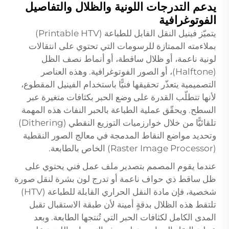
يدعم التدرجات اللونية والظلال والتفاصيل
الفوتوغرافية
يتميّز فينيل النقل القابل للطباعة (Printable HTV)
بملاءمته الممتازة للرسومات التي تحتوي على انتقالات
لونية ناعمة، أو ظلال ساقطة، أو أنماط نصف الظل
(Halftone)، أو الصور الفوتوغرافية. وهذه العناصر
التصميمية يتعذّر تحقيقها فنيًّا باستخدام الفينيل المقطوع،
لأنها تتطلّب القدرة على وضع الحبر بكثافات متغيرة عبر
السطح. ويحقّق عملية الطباعة بالحبر النفاث هذه المهمة
تلقائيًّا من خلال خوارزميات التوزيع النقطي (Dithering)
وتحديد مواضع النقاط المدمجة في معالج الصور النقطية
(Raster Image Processor) الخاص بالطابعة.
عندما يقوم المصمم بتصدير ملف عمل فني يحتوي على
ظل ساقط ذي حواف ناعمة أو تدرج لون بشرة لنقل صورة
شخصية، فإن مادة النقل الحراري القابلة للطباعة (HTV)
تلتقط هذه الظلال بدقةٍ أمينة لأن طبقة الاستقبال تقبل
المدى الكامل لكثافات الحبر التي تُنتجها الطابعة. وبعد