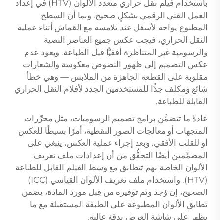
باستخدام فيلم نقل حراري متعدد الألوان (HTV) في إعداد
العمل الفني الرقمي بشكلٍ صحيح. وبما أن السطح
المطبوع يواجه لأسفل عند تلامسه مع القماش أثناء عملية
النقل الحراري، فيجب عكس جميع العناصر النصية
والرسومية غير المتناظرة أفقيًّا قبل الطباعة. ويعود عدم
عكس التصميم إلى ظهور النصوص معكوسة والشعارات
مقلوبة على القطعة الجاهزة من الملابس — وهي خطأ
شائع ومكلف جدًّا للمستخدمين الجدد لأفلام النقل الحراري
القابلة للطباعة.
عادةً ما تتضمَّن برامج تصميم الرسوميات، مثل محرِّرات
المتجهات أو معالجات الصور النقطية، أمرًا بسيطًا للعكس
أو للقلب الأفقي. وبعد إجراء عملية العكس، ينبغي على
المصمِّمين أيضًا التحقُّق من أن إعدادات ملف تعريف
الألوان الخاصة بهم تتطابق مع وسط الفيلم القابل للطباعة
(HTV). واستخدام ملف تعريف الألوان القياسي (ICC)
الصحيح، إن وُجد وتم توفيره من قِبل مورد المادة، يضمن
تطابق الألوان المطبوعة على الطبقة المستقبلة مع ما
يظهر على شاشة العرض بدقة عالية.