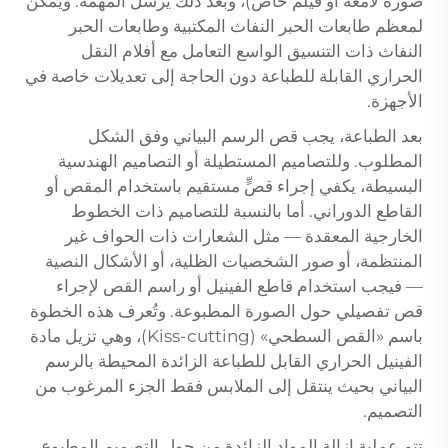
صورة لامعة أو فيلم خاص)، وبعد ذلك يُرسل المهمة. ويمكن
لمعظم طابعات الحبر النفاث المكتبية وطابعات الحبر
النفاث ذات التنسيق الواسع التعامل مع أفلام النقل
الحراري القابلة للطباعة دون الحاجة إلى تعديلات خاصة في
الأجهزة.
بعد الطباعة، يجب قص الرسم البياني وفق الشكل
المطلوب. وللتصاميم المستطيلة أو التصاميم الهندسية
البسيطة، يكفي إجراء قصٍّ مستقيم باستخدام المقص أو
القاطع الدوراني. أما بالنسبة للتصاميم ذات الخطوط
الخارجية المعقدة — مثل الشعارات ذات الحواف غير
المنتظمة، أو صور الشخصيات الظلية، أو الأشكال النصية
— فيجب استخدام قاطع الفينيل أو راسم القص لإجراء
قص تفصيلي حول الصورة المطبوعة. وتُعرف هذه الخطوة
باسم «القص السطحي» (Kiss-cutting)، وهي تزيل مادة
الفينيل الحراري القابل للطباعة الزائدة المحيطة بالرسم
البياني بحيث ينتقل إلى الملابس فقط الجزء المرغوب من
التصميم.
تتم عملية إزالة المواد الزائدة من حول التصميم المطبوع