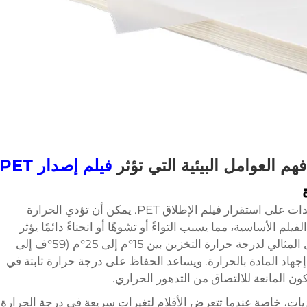
فهم العوامل البيئية التي تؤثر
فيلم إصدار PET
تُعد التقلبات الحرارية واحدة من أخطر التهديدات على استقرار فيلم الإطلاق PET. يمكن أن تؤدي الحرارة
فيلم الأساسية، مما يسبب التواءً أو تشوهًا أو انحناءً دائمًا يؤثر
على خصائص الإطلاق. وعادةً ما يتراوح المدى المثالي لدرجة حرارة التخزين بين 15°م إلى 25°م (59°ف إلى
ع إجهاد المادة بالحرارة. ويساعد الحفاظ على درجة حرارة ثابتة في
كون المانعة للالتصاق من التدهور الحراري.
ديات، خاصة عندما تتعرض الأفلام لتغيرات سريعة في درجة الحرارة