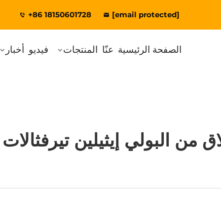
+86 18150601728
[email protected]
الصفحة الرئيسية
عنّا
المنتجات
فيديو
أخبار
اق من البولي إيثيلين تيرفثالا