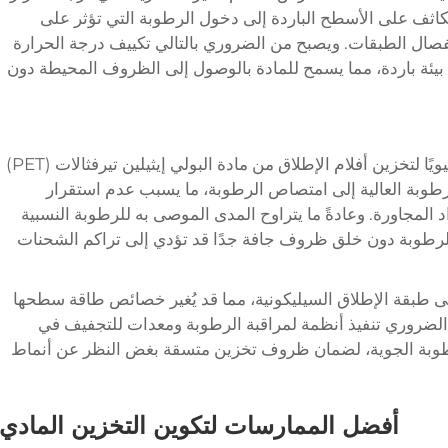
لتكاثف على الأسطح الباردة إلى دخول الرطوبة التي تؤثر على
ال الطبقات. ويصبح من الضروري بالتالي تكييف درجة الحرارة
ي بيئة باردة، مما يسمح للمادة بالوصول إلى الظروف المحيطة دون
يمثل التحكم في الرطوبة النسبية جانبًا آخر حيويًا لتخزين أفلام الإطلاق من مادة البولي إيثيلين تيرفثالات (PET)
طوبة العالية إلى امتصاص الرطوبة، ما يسبب عدم استقرار
المجاورة. وعادةً ما يتراوح المدى الموصى به للرطوبة النسبية
فيًا في الرطوبة دون خلق ظروف جافة جدًا قد تؤدي إلى تراكم الشحنات
طبقة الإطلاق السيليكونية، مما قد يُغير خصائص طاقة سطحها
 الضروري تنفيذ أنظمة لمراقبة الرطوبة ومعدات للتجفيف في
لرطوبة الجوية، لضمان ظروف تخزين متسقة بغض النظر عن أنماط
أفضل الممارسات لتكوين التخزين المادي