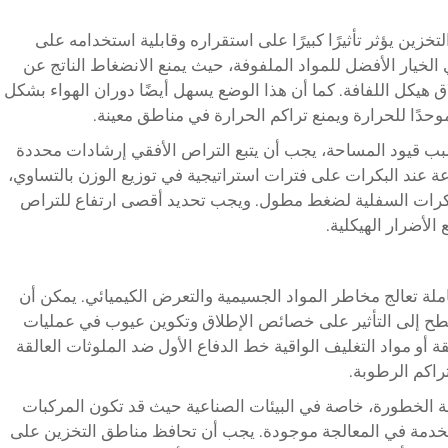
الفيزيائي لفيلم الإطلاق PET أثناء التخزين يؤثر تأثيرًا كبيرًا على استقراره وقابلية استخدامه على
 الخيار الأفضل للمواد الملفوفة، حيث يمنع الانضغاط الناتج عن
اق هيكل اللفافة. كما أن هذا الوضع يسهل أيضًا دوران الهواء بشكل
وحدًا للحرارة ويمنع تراكم الحرارة في مناطق معينة.
بب قيود المساحة، يجب أن يتبع التراص الأفقي إرشادات محددة
ة عند البكرات على فترات استراتيجية في توزيع الوزن بالتساوي،
بكرات السفلية لضغط مطول. ويجب تحديد أقصى ارتفاع للتراص
الأضرار الهيكلية.
ملة تعالج مخاطر المواد الجسيمية والتعرض الكيميائي. يمكن أن
طح إلى التأثير على خصائص الإطلاق وتكوين عيوب في عمليات
ة أو مواد التغليف الواقية خط الدفاع الأول ضد الملوثات العالقة
راكم الرطوبة.
ة الخطورة، خاصة في البيئات الصناعية حيث قد تكون المركبات
مستخدمة في المعالجة موجودة. يجب أن تحافظ مناطق التخزين على