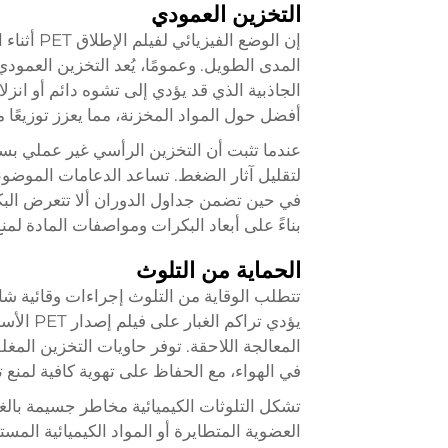
التخزين العمودي
إن الوضع 
المدى الطويل. وعمومًا، يُعد التخزين العمودي
الجاذبية الذي قد يؤدي إلى تشوه دائم أو انزل
أفضل حول المواد المخزنة، مما يعزز توزيعًا م
عندما تثبت أن التخزين الرأسي غير عملي بس
لتقليل آثار الضغط. تساعد الدعامات الموضوع
في حين تضمن جداول الدوران ألا تتعرض ال
بناءً على أبعاد البكرات ومواصفات المادة لمنع 
الحماية من التلوث
تتطلب الوقاية من التلوث إجراءات وقائية شا
يؤدي تراكم الغبار على
فيلم إصدار PET
الأس
المعالجة اللاحقة. توفر حاويات التخزين المغلق
في الهواء، مع الحفاظ على تهوية كافية لمنع ت
تشكل التلوثات الكيميائية مخاطر جسيمة بالغ
العضوية المتطايرة أو المواد الكيميائية ال