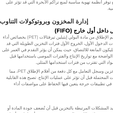
توفر أنظمة تهوية مناسبة لمنع تراكم الأبخرة التي قد تؤثر على
ة.
إدارة المخزون وبروتوكولات التناوب
خل أول خارج (FIFO)
يضمن التناوب الفعال للمخزون أن يحتفظ فيلم الإطلاق من مادة البولي إيثيلين تيرفثالات (PET) بخصائص أداء
ت الدخول الأول، الخروج الأول فترات التخزين الطويلة التي قد
يكون المانعة للالتصاق، حيث يمكن أن يؤثر التقدم في العمر على
لواضحة مع تواريخ الإنتاج والفترات الموصى باستخدامها قبل
مواد التي تقترب من فترات استخدامها المثلى.
يجب أن تقوم أنظمة التوثيق بتتبع ظروف التخزين وسجل التعامل مع كل دفعة من أفلام الإطلاق PET، مما
لمحتملة قبل أن تؤثر على عمليات الإنتاج. تصبح هذه القابلية
 في تطبيقات حرجة يتعين فيها الحفاظ على مواصفات أداء
 المشكلات المرتبطة بالتخزين قبل أن تُضعف جودة المادة أو