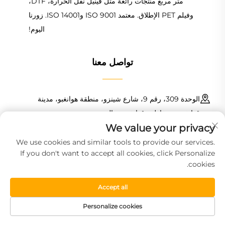
متر مربع منتجات رائعة مثل فينيل نقل الحرارة، DTF،
وفيلم PET الإطلاق. معتمد ISO 9001 وISO 14001. زورنا
اليوم!
تواصل معنا
الوحدة 309، رقم 9، شارع شينزو، منطقة هوانغبو، مدينة
قوانغتشو، مقاطعة قوانغدونغ، الصين
We value your privacy
+86 18150601728
We use cookies and similar tools to provide our services.
If you don't want to accept all cookies, click Personalize
[email protected]
cookies.
Accept all
حقوق النسخ © 2025 شركة قوانغتشو هاويين للتقنيات المواد الجديدة
المحدودة. جميع الحقوق محفوظة.
سياسة الخصوصية
Personalize cookies
الصفحة الرئيسية
منتجات
البريد الإلكتروني
الهاتف