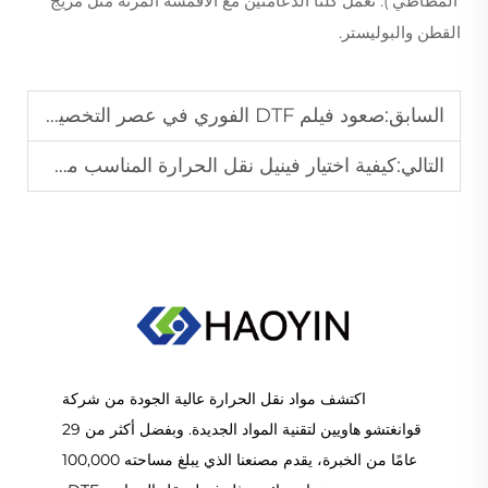
'المطاطي'). تعمل كلتا الدعامتين مع الأقمشة المرنة مثل مزيج
القطن والبوليستر.
السابق:
صعود فيلم DTF الفوري في عصر التخصيص حسب الطلب
التالي:
كيفية اختيار فينيل نقل الحرارة المناسب من مادة البولي يوريثين لطباعة الملابس
اكتشف مواد نقل الحرارة عالية الجودة من شركة
قوانغتشو هاويين لتقنية المواد الجديدة. وبفضل أكثر من 29
عامًا من الخبرة، يقدم مصنعنا الذي يبلغ مساحته 100,000