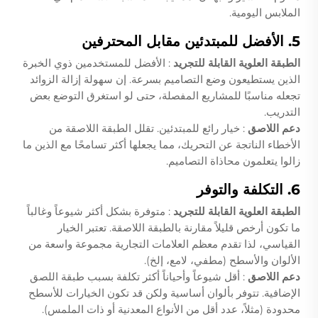
الملابس اليومية.
5. الأفضل للمبتدئين مقابل المحترفين
الطبقة العلوية القابلة للتجريد
: الأفضل للمستخدمين ذوي الخبرة
الذين يستطيعون وضع التصاميم بسرعة. إن سهولة إزالة الزوائد
تجعله مناسبًا للمشاريع المفصلة، حتى لو استغرق التوضع بعض
التدريب.
دعم اللاصق
: خيار رائع للمبتدئين. تقلل الطبقة اللاصقة من
الأخطاء الناتجة عن التحريك، مما يجعلها أكثر تسامحًا مع الذين ما
زالوا يتعلمون محاذاة التصاميم.
6. التكلفة والتوفر
الطبقة العلوية القابلة للتجريد
: متوفرة بشكل أكثر شيوعاً وغالباً
ما تكون أرخص قليلاً مقارنة بالطبقة اللاصقة. تعتبر الخيار
القياسي، لذا تقدم معظم العلامات التجارية مجموعة واسعة من
الألوان والأسطح (مطفي، لامع، إلخ).
دعم اللاصق
: أقل شيوعاً وأحياناً أكثر تكلفة بسبب طبقة اللصق
الإضافية. تتوفر بألوان أساسية ولكن قد تكون الخيارات للأسطح
محدودة (مثلاً، عدد أقل من الأنواع المعدنية أو ذات الملمس).