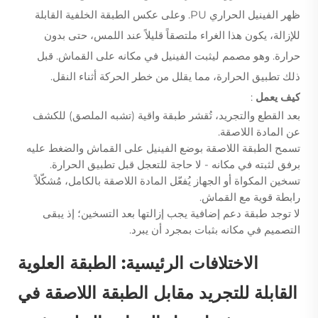
ظهر الفينيل الحراري PU. وعلى عكس الطبقة الخلفية القابلة
للإزالة، يكون هذا الغراء ملتصقاً قليلاً عند اللمس، حتى بدون
حرارة. وهو مصمم ليثبت الفينيل في مكانه على القماش.
قبل
ذلك
تطبيق الحرارة، مما يقلل من خطر الحركة أثناء النقل.
كيف يعمل
:
بعد القطع والتجريد، تُقشر طبقة واقية (تشبه الملصق) للكشف
عن المادة اللاصقة.
تسمح الطبقة اللاصقة بوضع الفينيل على القماش والضغط عليه
برفق لثبته في مكانه - لا حاجة للتعجل قبل تطبيق الحرارة.
تسخين المكواة أو الجهاز يُفعّل المادة اللاصقة بالكامل، مُشكّلاً
رابطة قوية مع القماش.
لا توجد طبقة دعم إضافية يجب إزالتها بعد التسخين؛ إذ يبقى
التصميم في مكانه بثبات بمجرد أن يبرد.
الاختلافات الرئيسية: الطبقة العلوية
القابلة للتجريد مقابل الطبقة اللاصقة في