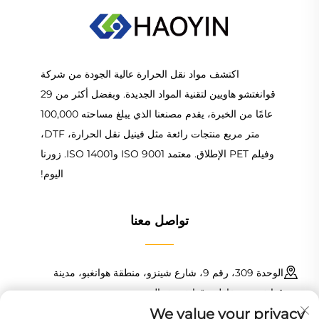
اكتشف مواد نقل الحرارة عالية الجودة من شركة
قوانغتشو هاويين لتقنية المواد الجديدة. وبفضل أكثر من 29
عامًا من الخبرة، يقدم مصنعنا الذي يبلغ مساحته 100,000
متر مربع منتجات رائعة مثل فينيل نقل الحرارة، DTF،
وفيلم PET الإطلاق. معتمد ISO 9001 وISO 14001. زورنا
اليوم!
تواصل معنا
الوحدة 309، رقم 9، شارع شينزو، منطقة هوانغبو، مدينة
قوانغتشو، مقاطعة قوانغدونغ، الصين
We value your privacy