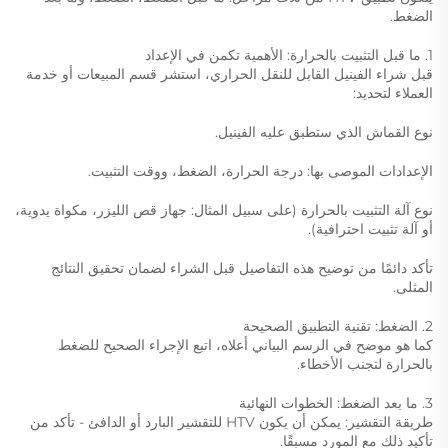
الضغط.
1. ما قبل التثبيت بالحرارة: الأهمية تكمن في الإعداد
قبل شراء الفينيل القابل للنقل الحراري، استشر قسم المبيعات أو خدمة
العملاء لتحديد:
نوع القماش الذي ستطبق عليه الفينيل.
الإعدادات الموصى بها: درجة الحرارة، الضغط، ووقت التثبيت.
نوع آلة التثبيت بالحرارة (على سبيل المثال: جهاز قص الليزر، مكواة يدوية،
أو آلة تثبيت احترافية).
تأكد دائمًا من توضيح هذه التفاصيل قبل الشراء لضمان تحقيق النتائج
المثلى.
2. الضغط: تقنية التطبيق الصحيحة
كما هو موضح في الرسم البياني أعلاه، اتبع الإجراء الصحيح للضغط
بالحرارة لتجنب الأخطاء.
3. ما بعد الضغط: الخطوات النهائية
طريقة التقشير: يمكن أن يكون HTV للتقشير البارد أو الدافئ - تأكد من
تأكيد ذلك مع المورد مسبقًا.