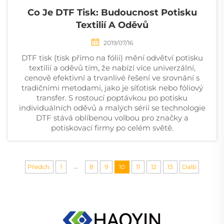
Co Je DTF Tisk: Budoucnost Potisku
Textilií A Oděvů
2019/07/16
DTF tisk (tisk přímo na fólii) mění odvětví potisku
textilií a oděvů tím, že nabízí více univerzální,
cenově efektivní a trvanlivé řešení ve srovnání s
tradičními metodami, jako je síťotisk nebo fóliový
transfer. S rostoucí poptávkou po potisku
individuálních oděvů a malých sérií se technologie
DTF stává oblíbenou volbou pro značky a
potiskovací firmy po celém světě.
...
Předch.
1
8
9
10
11
12
13
Další