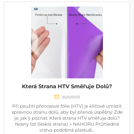
několika faktorům. ...
Která Strana HTV Směřuje Dolů?
2020/01/13
Při použití přenosové fólie (HTV) je klíčové umístit
správnou stranu dolů, aby byl přenos úspěšný. Zde
je, jak ji poznat: Která strana HTV směřuje dolů?
Nosný list (lesklá strana) → NAHORU Průhledná
vrstva podobná plastu&...