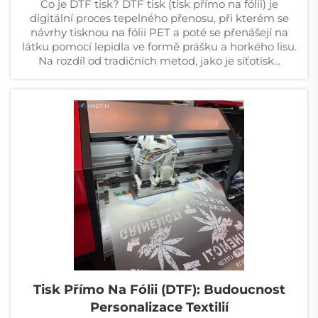
Co je DTF tisk? DTF tisk (tisk přímo na fólii) je
digitální proces tepelného přenosu, při kterém se
návrhy tisknou na fólii PET a poté se přenášejí na
látku pomocí lepidla ve formě prášku a horkého lisu.
Na rozdíl od tradičních metod, jako je síťotisk...
Tisk Přímo Na Fólii (DTF): Budoucnost
Personalizace Textilií