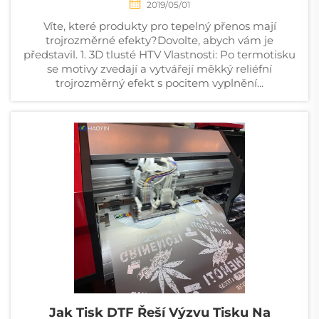
2019/05/01
Víte, které produkty pro tepelný přenos mají
trojrozměrné efekty?​​Dovolte, abych vám je
představil. 1. 3D tlusté HTV Vlastnosti: Po termotisku
se motivy zvedají a vytvářejí měkký reliéfní
trojrozměrný efekt s pocitem vyplnění...
Jak Tisk DTF Řeší Výzvu Tisku Na