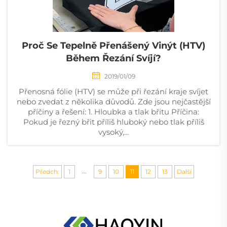
Proč Se Tepelně Přenášený Vinýt (HTV)
Během Řezání Svíjí?
2019/01/09
Přenosná fólie (HTV) se může při řezání kraje svíjet
nebo zvedat z několika důvodů. Zde jsou nejčastější
příčiny a řešení: 1. Hloubka a tlak břitu Příčina:
Pokud je řezný břit příliš hluboký nebo tlak příliš
vysoký,...
...
Předch.
1
9
10
11
12
13
Další