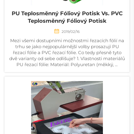
PU Teplosměnný Fóliový Potisk Vs. PVC
Teplosměnný Fóliový Potisk
2019/02/16
Mezi všemi dostupními možnostmi řezacích fólií na
trhu se jako nejpopulárnější volby prosazují PU
řezací fólie a PVC řezací fólie. Co tedy přesně tyto
dvě varianty od sebe odlišuje? 1. Vlastnosti materiálů
PU řezací fólie: Materiál: Polyuretan (měkký, ...