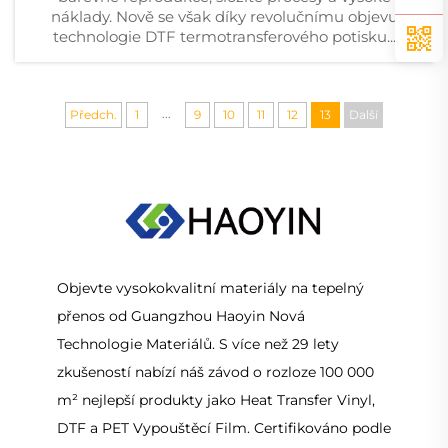
náklady. Nově se však díky revolučnímu objevu
technologie DTF termotransferového potisku...
...
Předch.
1
9
10
11
12
13
Další
Objevte vysokokvalitní materiály na tepelný
přenos od Guangzhou Haoyin Nová
Technologie Materiálů. S více než 29 lety
zkušeností nabízí náš závod o rozloze 100 000
m² nejlepší produkty jako Heat Transfer Vinyl,
DTF a PET Vypouštěcí Film. Certifikováno podle