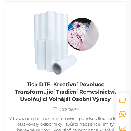
několika faktorům. ..
Tisk DTF: Kreativní Revoluce
Transformující Tradiční Řemeslnictví,
Uvolňující Volnější Osobní Výrazy
2018/06/20
V tradičním termotransferovém potisku dlouhodobě
otravovaly odborníky i tvůrčí nadšence limity
barevné reprodukce, složité procesy a vysoké