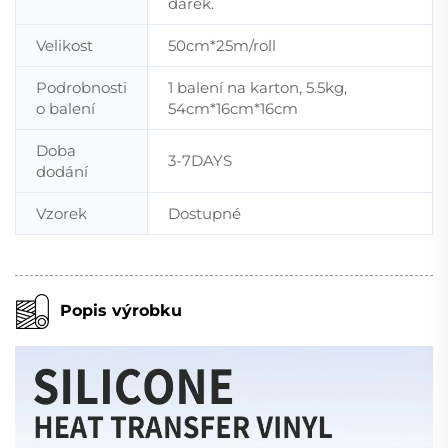
dárek.
Velikost
50cm*25m/roll
Podrobnosti
1 balení na karton, 5.5kg,
o balení
54cm*16cm*16cm
Doba
3-7DAYS
dodání
Vzorek
Dostupné
Popis výrobku