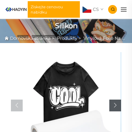
Získejte cenovou
CS
nabídku
Silikon
Domovská stránka
>
Produkty
>
Vinýlová Folie Na Přenos Tepla