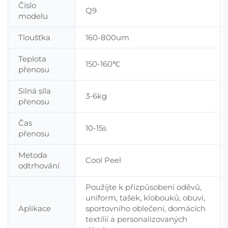
Číslo
Q9
modelu
Tloušťka
160-800um
Teplota
150-160℃
přenosu
Silná síla
3-6kg
přenosu
Čas
10-15s
přenosu
Metoda
Cool Peel
odtrhování
Použijte k přizpůsobení oděvů,
uniform, tašek, klobouků, obuvi,
Aplikace
sportovního oblečení, domácích
textilií a personalizovaných