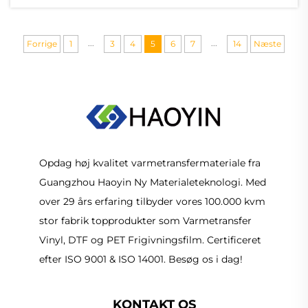
...
...
Forrige
1
3
4
5
6
7
14
Næste
Opdag høj kvalitet varmetransfermateriale fra
Guangzhou Haoyin Ny Materialeteknologi. Med
over 29 års erfaring tilbyder vores 100.000 kvm
stor fabrik topprodukter som Varmetransfer
Vinyl, DTF og PET Frigivningsfilm. Certificeret
efter ISO 9001 & ISO 14001. Besøg os i dag!
KONTAKT OS