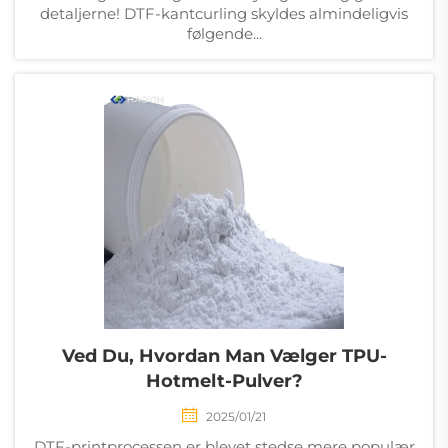
detaljerne! DTF-kantcurling skyldes almindeligvis
følgende...
Ved Du, Hvordan Man Vælger TPU-
Hotmelt-Pulver?
2025/01/21
DTF-printprocessen er blevet stedse mere populær