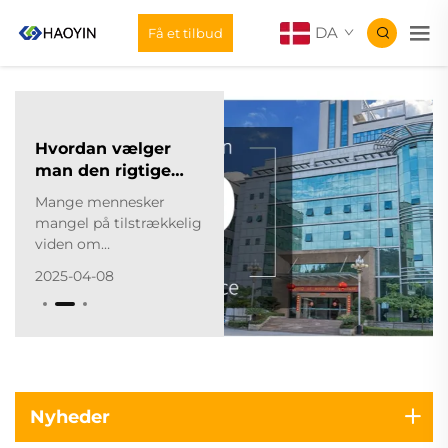
DA
Få et tilbud
Hvordan vælger
man den rigtige
leverandør af
Mange mennesker
varmeoverførselsmaterialer?
mangel på tilstrækkelig
viden om
varmetransportmaterialer,
2025-04-08
hvilket gør det svært at
købe egnete produkter.
For at hjælpe med
dette, vil jeg levere en
omfattende
købshåndbog for
varmetransportmaterialer.
Nyheder
Den første afgørende