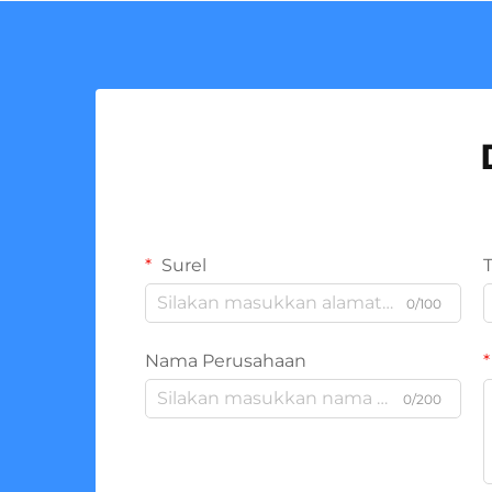
Surel
0/100
Nama Perusahaan
0/200