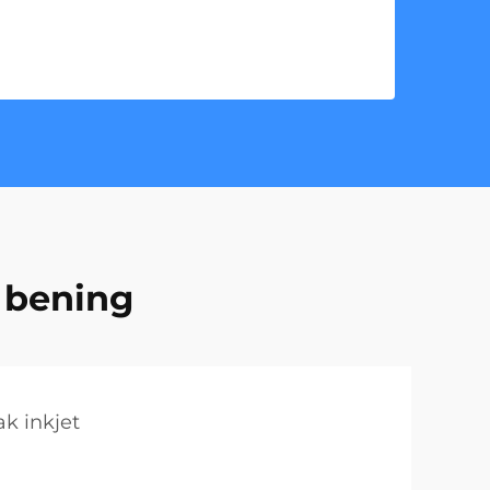
k bening
ak inkjet