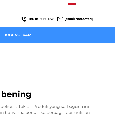
ID
+86 18150601728
[email protected]
HUBUNGI KAMI
k bening
 dekorasi tekstil. Produk yang serbaguna ini
sain berwarna penuh ke berbagai permukaan