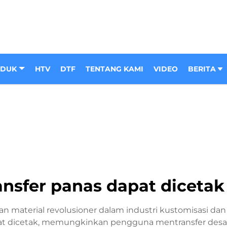
ODUK
HTV
DTF
TENTANG KAMI
VIDEO
BERITA
ransfer panas dapat diceta
an material revolusioner dalam industri kustomisasi dan
g dapat dicetak, memungkinkan pengguna mentransfer de