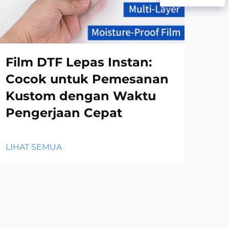
Film DTF Lepas Instan:
Ke
Cocok untuk Pemesanan
Le
Kustom dengan Waktu
Ku
Pengerjaan Cepat
LIH
LIHAT SEMUA