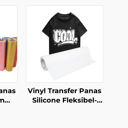
Panas
Vinyl Transfer Panas
cm
Silicone Fleksibel-
 Kaos
Ulang Tidak Pecah
50cm