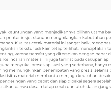
ransfer Panas
Pakaian
nyak keuntungan yang menjadikannya pilihan utama b
ngan printer inkjet standar menghilangkan kebutuhan p
umahan. Kualitas cetak material ini sangat baik, meng
kinkan tekstur asli kain tetap terlihat, menciptakan ta
nting, karena transfer yang diterapkan dengan benar da
lincahan material ini juga terlihat pada cakupan apli
gguna menyukai proses aplikasi yang sederhana, hanya 
 bening memungkinkan penempatan yang presisi selama p
, elastisitas material membantu menjaga keutuhan desa
pengeringan yang cepat dan siap dipakai segera setelah 
memastikan bahwa desain tetap cerah dan utuh dalam jang