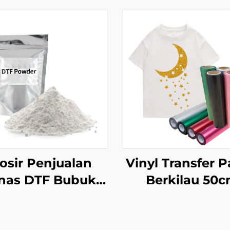
osir Penjualan
Vinyl Transfer 
nas DTF Bubuk
Berkilau 50
 PET Film Bubuk
Disetrika untuk
tuk Pencetakan
Cricut