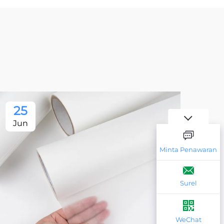
25
2
Jun
Ju
Minta Penawaran
Surel
WeChat